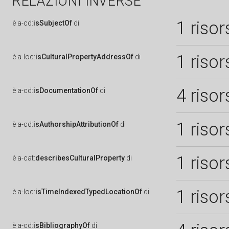
RELAZIONI INVERSE
1 risor
è
a-cd:
isSubjectOf
di
1 risor
è
a-loc:
isCulturalPropertyAddressOf
di
4 risor
è
a-cd:
isDocumentationOf
di
1 risor
è
a-cd:
isAuthorshipAttributionOf
di
1 risor
è
a-cat:
describesCulturalProperty
di
1 risor
è
a-loc:
isTimeIndexedTypedLocationOf
di
è
a-cd:
isBibliographyOf
di