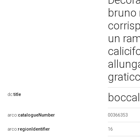
Decoraz
bruno 
corris
un ramo
calicif
allunga
gratic
boccal
dc:
title
00366353
arco:
catalogueNumber
16
arco:
regionIdentifier