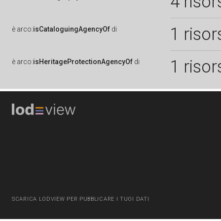
4 risor
1 risor
è
arco:
isCataloguingAgencyOf
di
1 risor
è
arco:
isHeritageProtectionAgencyOf
di
SCARICA LODVIEW PER PUBBLICARE I TUOI DATI