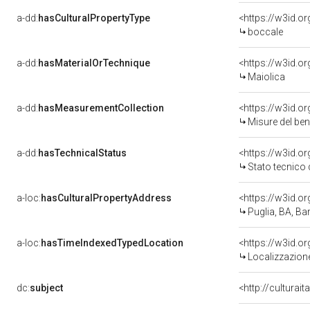
a-dd:
hasCulturalPropertyType
<https://w3id.
boccale
a-dd:
hasMaterialOrTechnique
<https://w3id.o
Maiolica
a-dd:
hasMeasurementCollection
<https://w3id.
Misure del be
a-dd:
hasTechnicalStatus
<https://w3id.o
Stato tecnico
a-loc:
hasCulturalPropertyAddress
<https://w3id.
Puglia, BA, Bar
a-loc:
hasTimeIndexedTypedLocation
<https://w3id.
Localizzazione
dc:
subject
<http://culturai