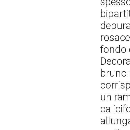
spesso
biparti
depura
rosace
fondo e
Decoraz
bruno 
corris
un ramo
calicif
allunga