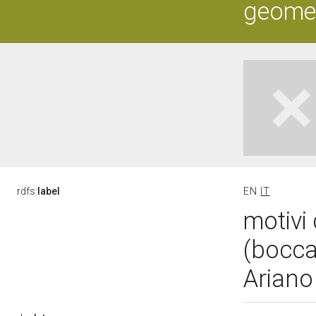
geometr
rdfs:
label
EN
IT
motivi 
(boccal
Ariano