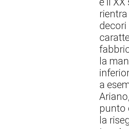
e il XX
rientra
decori 
caratte
fabbri
la man
inferio
a esem
Ariano
punto 
la rise