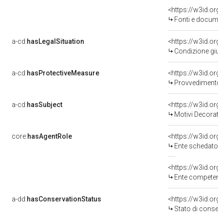
<https://w3id.
Fonti e docume
a-cd:
hasLegalSituation
<https://w3id.o
Condizione giu
a-cd:
hasProtectiveMeasure
<https://w3id.o
Provvedimento 
a-cd:
hasSubject
<https://w3id.
Motivi Decorat
core:
hasAgentRole
<https://w3id.
Ente schedatore de
<https://w3id.o
Ente competente per 
a-dd:
hasConservationStatus
<https://w3id.o
Stato di cons