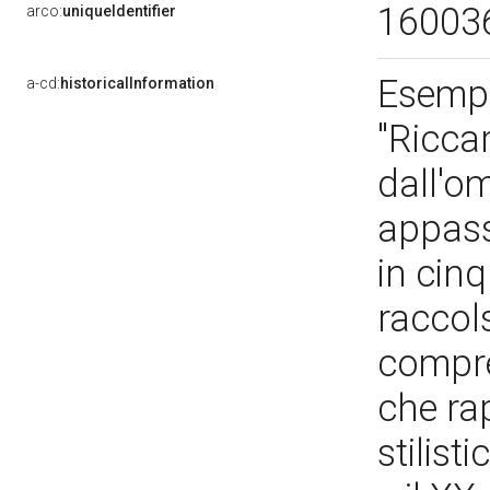
16003
arco:
uniqueIdentifier
Esempl
a-cd:
historicalInformation
"Ricca
dall'o
appass
in cinq
raccols
compre
che ra
stilist