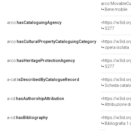
arco:MovableCul
Bene mobile
arco:
hasCataloguingAgency
<https://w3id.
S277
arco:
hasCulturalPropertyCataloguingCategory
<https://w3id.o
opera isolata
arco:
hasHeritageProtectionAgency
<https://w3id.
S277
a-cat:
isDescribedByCatalogueRecord
<https://w3id.
Scheda catalo
a-cd:
hasAuthorshipAttribution
Attribuzione d
a-cd:
hasBibliography
<https://w3id.o
Bibliografia 1