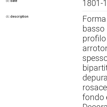
1801-
dc:
date
Forma 
dc:
description
basso 
profilo
arroto
spesso
biparti
depura
rosace
fondo e