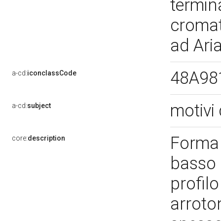
termin
cromati
ad Ari
48A98
a-cd:
iconclassCode
motivi 
a-cd:
subject
Forma 
core:
description
basso 
profilo
arroto