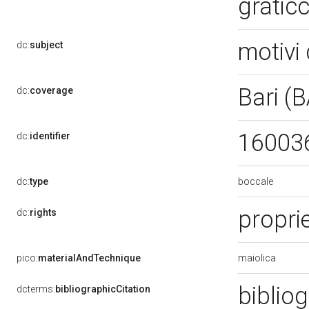
gratic
motivi 
dc:
subject
Bari (
dc:
coverage
16003
dc:
identifier
boccale
dc:
type
propri
dc:
rights
maiolica
pico:
materialAndTechnique
bibliog
dcterms:
bibliographicCitation