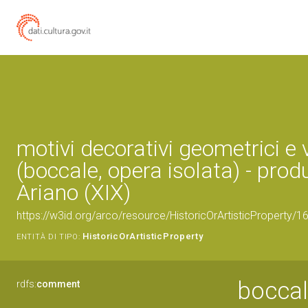
motivi decorativi geometrici e 
(boccale, opera isolata) - prod
Ariano (XIX)
https://w3id.org/arco/resource/HistoricOrArtisticProperty/
HistoricOrArtisticProperty
ENTITÀ DI TIPO:
boccale
rdfs:
comment