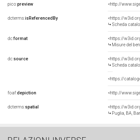
pico:
preview
dcterms:
isReferencedBy
<https://w3id.
Scheda catalo
dc:
format
<https://w3id.
Misure del be
dc:
source
<https://w3id.
Scheda catalo
<https://catalog
foaf:
depiction
dcterms:
spatial
<https://w3id.
Puglia, BA, Bar