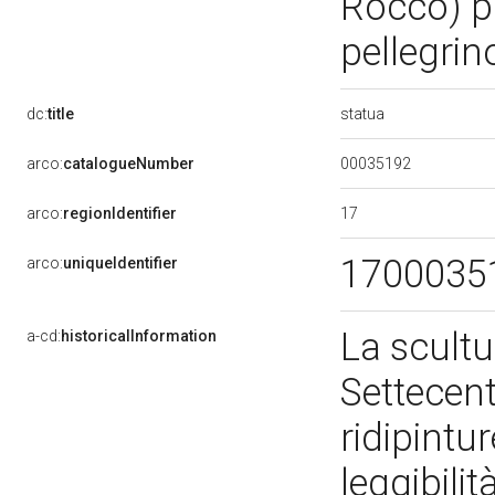
Rocco) p
pellegrin
statua
dc:
title
00035192
arco:
catalogueNumber
17
arco:
regionIdentifier
1700035
arco:
uniqueIdentifier
La scultu
a-cd:
historicalInformation
Settecent
ridipint
leggibilit