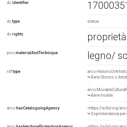
1700035
dc:
identifier
statua
dc:
type
proprietà
dc:
rights
legno/ sc
pico:
materialAndTechnique
rdf:
type
arco:HistoricOrArtisti
Bene Storico o Artis
arco:MovableCultural
Bene mobile
arco:
hasCataloguingAgency
<https://w3id.org/a
Soprintendenza per i 
arco:
hasHeritageProtectionAgency
<https://w3id.org/a