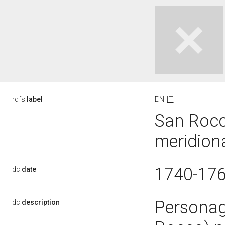
rdfs:
label
EN
IT
San Rocco
meridiona
1740-17
dc:
date
Personagg
dc:
description