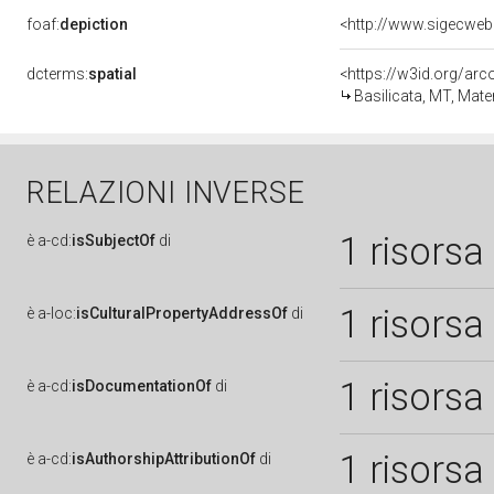
foaf:
depiction
<http://www.sigecweb
dcterms:
spatial
<https://w3id.org/a
Basilicata, MT, Mate
RELAZIONI INVERSE
1 risorsa
è
a-cd:
isSubjectOf
di
1 risorsa
è
a-loc:
isCulturalPropertyAddressOf
di
1 risorsa
è
a-cd:
isDocumentationOf
di
1 risorsa
è
a-cd:
isAuthorshipAttributionOf
di