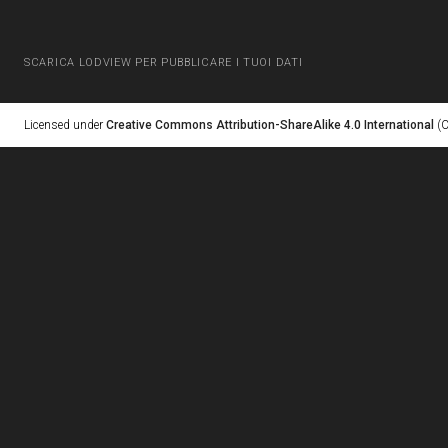
SCARICA LODVIEW PER PUBBLICARE I TUOI DATI
Licensed under
Creative Commons Attribution-ShareAlike 4.0 International
(C