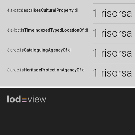
1 risorsa
è
a-cat:
describesCulturalProperty
di
1 risorsa
è
a-loc:
isTimeIndexedTypedLocationOf
di
1 risorsa
è
arco:
isCataloguingAgencyOf
di
1 risorsa
è
arco:
isHeritageProtectionAgencyOf
di