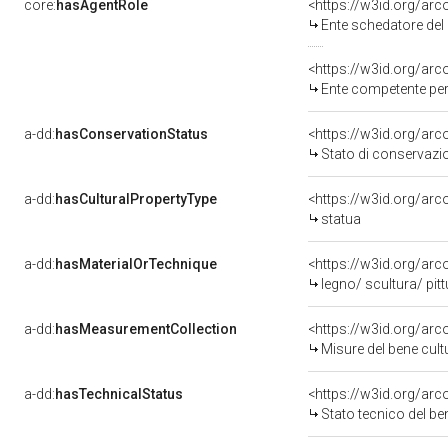
core:
hasAgentRole
<https://w3id.org/ar
Ente schedatore del bene
<https://w3id.org/ar
Ente competente per tutela
a-dd:
hasConservationStatus
<https://w3id.org/ar
Stato di conservazi
a-dd:
hasCulturalPropertyType
<https://w3id.org/a
statua
a-dd:
hasMaterialOrTechnique
<https://w3id.org/arc
legno/ scultura/ pitt
a-dd:
hasMeasurementCollection
<https://w3id.org/ar
Misure del bene cul
a-dd:
hasTechnicalStatus
<https://w3id.org/ar
Stato tecnico del b