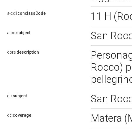
11 H (Ro
a-cd:
iconclassCode
San Roc
a-cd:
subject
Personagg
core:
description
Rocco) p
pellegrin
San Roc
dc:
subject
Matera 
dc:
coverage