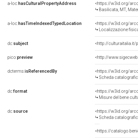
a-loc:
hasCulturalPropertyAddress
<https://w3id.org/a
Basilicata, MT, Mate
a-loc:
hasTimeIndexedTypedLocation
<https://w3id.org/ar
Localizzazione fisic
dc:
subject
<http://culturaitalia.
pico:
preview
<http://www.sigecweb
dcterms:
isReferencedBy
<https://w3id.org/a
Scheda catalografi
dc:
format
<https://w3id.org/ar
Misure del bene cul
dc:
source
<https://w3id.org/a
Scheda catalografi
<https://catalogo.beni