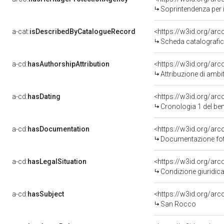
Soprintendenza per i 
a-cat:
isDescribedByCatalogueRecord
<https://w3id.org/a
Scheda catalografi
a-cd:
hasAuthorshipAttribution
<https://w3id.org/arc
Attribuzione di ambi
a-cd:
hasDating
<https://w3id.org/ar
Cronologia 1 del b
a-cd:
hasDocumentation
Documentazione foto
a-cd:
hasLegalSituation
Condizione giuridica
a-cd:
hasSubject
<https://w3id.org/a
San Rocco