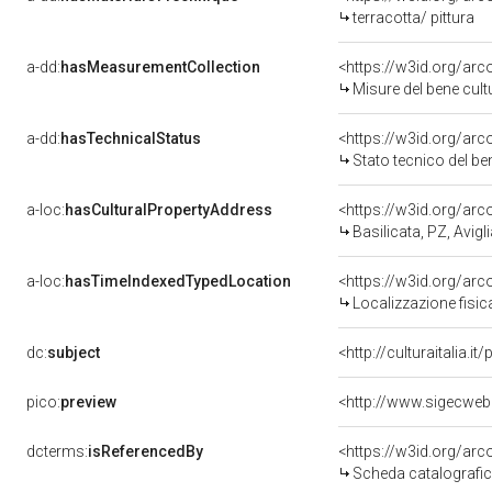
terracotta/ pittura
a-dd:
hasMeasurementCollection
<https://w3id.org/ar
Misure del bene cul
a-dd:
hasTechnicalStatus
<https://w3id.org/ar
Stato tecnico del b
a-loc:
hasCulturalPropertyAddress
<https://w3id.org/a
Basilicata, PZ, Avigl
a-loc:
hasTimeIndexedTypedLocation
<https://w3id.org/ar
Localizzazione fisic
dc:
subject
<http://culturaitalia.
pico:
preview
<http://www.sigecweb
dcterms:
isReferencedBy
<https://w3id.org/a
Scheda catalografi