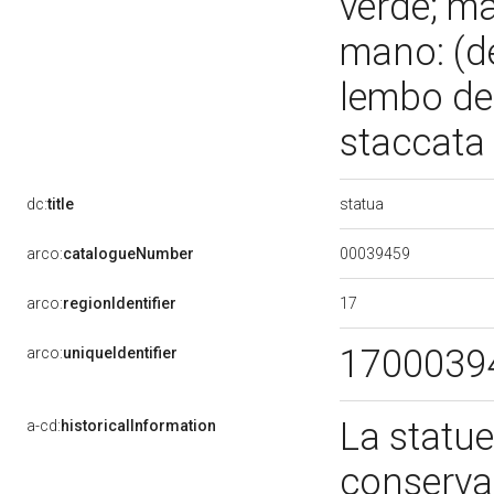
verde; ma
mano: (de
lembo del
staccata
statua
dc:
title
00039459
arco:
catalogueNumber
17
arco:
regionIdentifier
1700039
arco:
uniqueIdentifier
La statue
a-cd:
historicalInformation
conserva