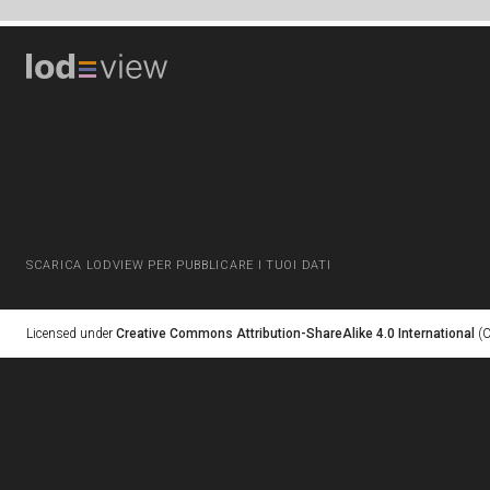
SCARICA LODVIEW PER PUBBLICARE I TUOI DATI
Licensed under
Creative Commons Attribution-ShareAlike 4.0 International
(C