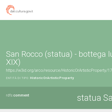
San Rocco (statua) - bottega l
XIX)
https://w3id.org/arco/resource/HistoricOrArtisticProperty/
HistoricOrArtisticProperty
ENTITÀ DI TIPO:
statua S
rdfs:
comment