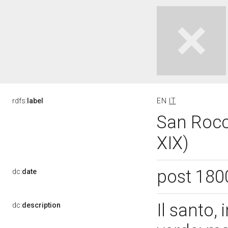
rdfs:
label
EN
IT
San Rocco
XIX)
post 180
dc:
date
Il santo,
dc:
description