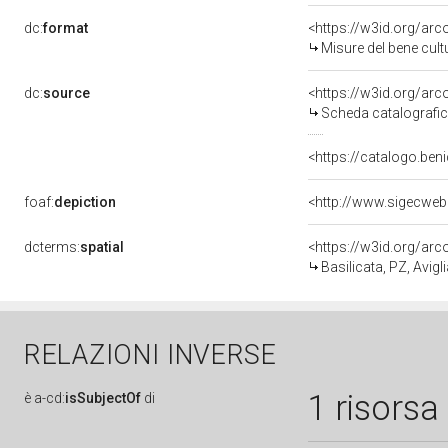
dc:
format
<https://w3id.org/ar
Misure del bene cul
dc:
source
<https://w3id.org/a
Scheda catalografi
<https://catalogo.beni
foaf:
depiction
<http://www.sigecweb
dcterms:
spatial
<https://w3id.org/a
Basilicata, PZ, Avigl
RELAZIONI INVERSE
1 risorsa
è
a-cd:
isSubjectOf
di