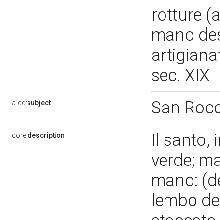
rotture (a
mano dest
artigiana
sec. XIX
San Roc
a-cd:
subject
Il santo,
core:
description
verde; ma
mano: (de
lembo del