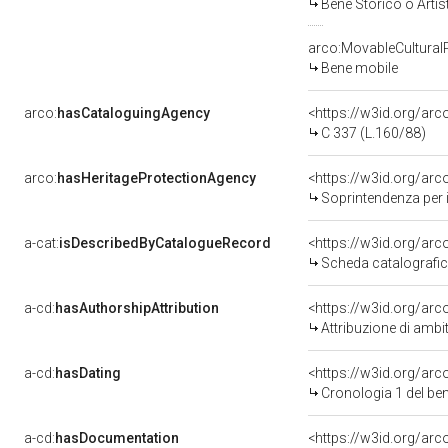
Bene Storico o Artis
arco:MovableCultural
Bene mobile
arco:
hasCataloguingAgency
<https://w3id.org/a
C 337 (L.160/88)
arco:
hasHeritageProtectionAgency
<https://w3id.org/a
Soprintendenza per i 
a-cat:
isDescribedByCatalogueRecord
<https://w3id.org/a
Scheda catalografi
a-cd:
hasAuthorshipAttribution
<https://w3id.org/arc
Attribuzione di ambi
a-cd:
hasDating
<https://w3id.org/ar
Cronologia 1 del b
a-cd:
hasDocumentation