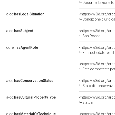
Documentazione foto
a-cd:
hasLegalSituation
Condizione giuridica
a-cd:
hasSubject
<https://w3id.org/a
San Rocco
core:
hasAgentRole
<https://w3id.org/ar
Ente schedatore del
<https://w3id.org/ar
Ente competente per tutela
a-dd:
hasConservationStatus
<https://w3id.org/ar
Stato di conservazi
a-dd:
hasCulturalPropertyType
<https://w3id.org/a
statua
a-dd:
hasMaterialOrTechnique
<https://w3id.org/arc