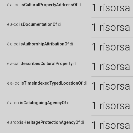
1 risorsa
è
a-loc:
isCulturalPropertyAddressOf
di
1 risorsa
è
a-cd:
isDocumentationOf
di
1 risorsa
è
a-cd:
isAuthorshipAttributionOf
di
1 risorsa
è
a-cat:
describesCulturalProperty
di
1 risorsa
è
a-loc:
isTimeIndexedTypedLocationOf
di
1 risorsa
è
arco:
isCataloguingAgencyOf
di
1 risorsa
è
arco:
isHeritageProtectionAgencyOf
di