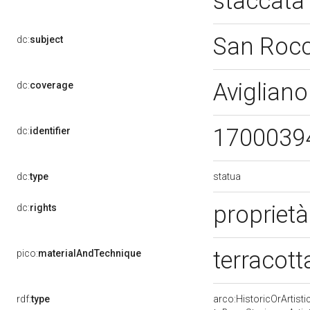
staccata
San Roc
dc:
subject
Avigliano
dc:
coverage
1700039
dc:
identifier
statua
dc:
type
proprietà
dc:
rights
terracott
pico:
materialAndTechnique
rdf:
type
arco:HistoricOrArtisti