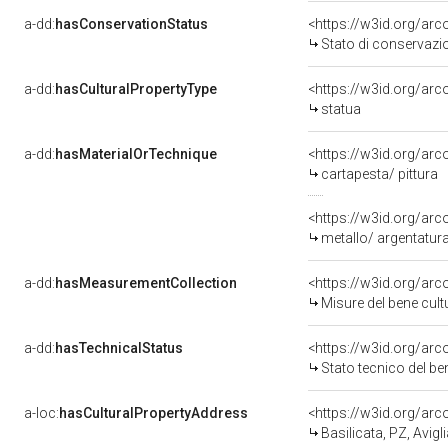
a-dd:
hasConservationStatus
<https://w3id.org/ar
Stato di conservazi
a-dd:
hasCulturalPropertyType
<https://w3id.org/a
statua
a-dd:
hasMaterialOrTechnique
<https://w3id.org/arc
cartapesta/ pittura
<https://w3id.org/arc
metallo/ argentatur
a-dd:
hasMeasurementCollection
<https://w3id.org/ar
Misure del bene cul
a-dd:
hasTechnicalStatus
<https://w3id.org/ar
Stato tecnico del b
a-loc:
hasCulturalPropertyAddress
<https://w3id.org/a
Basilicata, PZ, Avigl