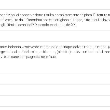
 condizioni di conservazione, risulta completamente ridipinta. Di fattura
ata eseguita da un'anonima bottega artigiana di Lecce, città in cui la lav
egli ultimi decenni del XIX secolo e nei primi del XX
stante, indossa veste verde; manto color senape; calzari rossi. In mano: 
argentato, al pari delle cinque bisacce; (sinistra) solleva un lembo del m
i vi è un cane con pagnotta nelle fauci