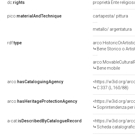
dc:
rights
proprietà Ente religio
pico:
materialAndTechnique
cartapesta/ pittura
metallo/ argentatura
rdf:
type
arco:HistoricOrArtisti
Bene Storico o Artis
arco:MovableCultural
Bene mobile
arco:
hasCataloguingAgency
<https://w3id.org/a
C 337 (L.160/88)
arco:
hasHeritageProtectionAgency
<https://w3id.org/a
Soprintendenza per i 
a-cat:
isDescribedByCatalogueRecord
<https://w3id.org/a
Scheda catalografi