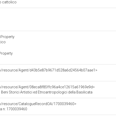
so cattolico
cProperty
tico
Property
rco/resource/Agent/d43b5e87b9671d528a6d24564b07aae1>
rco/resource/Agent/08eca8f85ffc96a4ce12615a61969e9d>
Beni Storici Artistici ed Etnoantropologici della Basilicata
rco/resource/CatalogueRecordOA/1700039460>
ca n: 1700039460