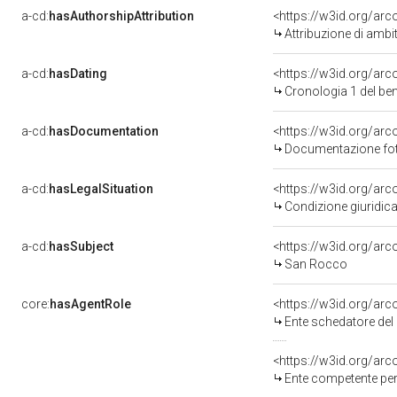
a-cd:
hasAuthorshipAttribution
<https://w3id.org/arc
Attribuzione di ambi
a-cd:
hasDating
<https://w3id.org/ar
Cronologia 1 del b
a-cd:
hasDocumentation
<https://w3id.org/a
Documentazione foto
a-cd:
hasLegalSituation
<https://w3id.org/arc
Condizione giuridica
a-cd:
hasSubject
<https://w3id.org/a
San Rocco
core:
hasAgentRole
<https://w3id.org/ar
Ente schedatore del
<https://w3id.org/ar
Ente competente per 