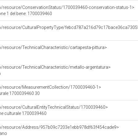
co/resource/ConservationStatus/1700039460-conservation-status-1>
one 1 del bene: 1700039460
rco/resource/CulturalPropertyType/febcd787a216d79c17bace36ca730
o/resource/TechnicalCharacteristic/cartapesta-pittura>
o/resource/TechnicalCharacteristic/metallo-argentatura>
a
co/resource/MeasurementCollection/1700039460-1>
turale 1700039460 30
co/resource/CulturalEntityTechnicalStatus/1700039460>
ene culturale 1700039460
rco/resource/Address/957b09c7203e1ebb978df63f454cade9>
iano