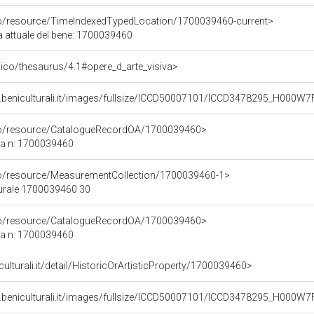
co/resource/TimeIndexedTypedLocation/1700039460-current>
a attuale del bene: 1700039460
it/pico/thesaurus/4.1#opere_d_arte_visiva>
.beniculturali.it/images/fullsize/ICCD50007101/ICCD3478295_H000W7
rco/resource/CatalogueRecordOA/1700039460>
ca n: 1700039460
co/resource/MeasurementCollection/1700039460-1>
turale 1700039460 30
rco/resource/CatalogueRecordOA/1700039460>
ca n: 1700039460
culturali.it/detail/HistoricOrArtisticProperty/1700039460>
.beniculturali.it/images/fullsize/ICCD50007101/ICCD3478295_H000W7