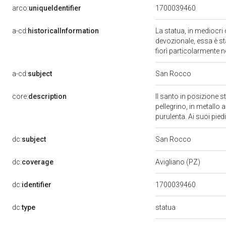
arco:
uniqueIdentifier
1700039460
a-cd:
historicalInformation
La statua, in mediocri
devozionale, essa è st
fiorì particolarmente n
a-cd:
subject
San Rocco
core:
description
Il santo in posizione 
pellegrino, in metallo 
purulenta. Ai suoi pied
dc:
subject
San Rocco
dc:
coverage
Avigliano (PZ)
dc:
identifier
1700039460
statua
dc:
type