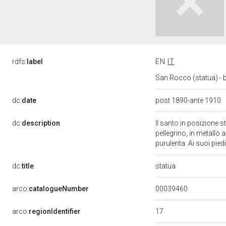
rdfs:
label
EN
IT
San Rocco (statua) - b
dc:
date
post 1890-ante 1910
dc:
description
Il santo in posizione 
pellegrino, in metallo 
purulenta. Ai suoi pied
statua
dc:
title
00039460
arco:
catalogueNumber
17
arco:
regionIdentifier