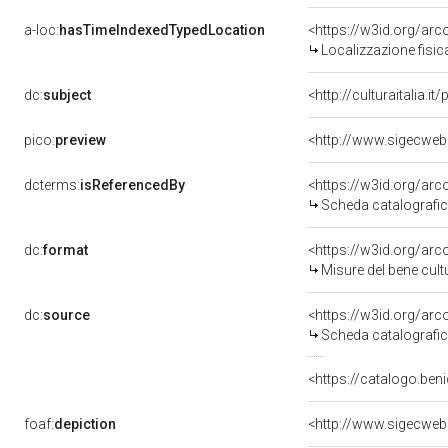
a-loc:
hasTimeIndexedTypedLocation
<https://w3id.org/ar
Localizzazione fisic
dc:
subject
<http://culturaitalia.
pico:
preview
<http://www.sigecweb
dcterms:
isReferencedBy
<https://w3id.org/a
Scheda catalografi
dc:
format
<https://w3id.org/ar
Misure del bene cul
dc:
source
<https://w3id.org/a
Scheda catalografi
<https://catalogo.beni
foaf:
depiction
<http://www.sigecweb