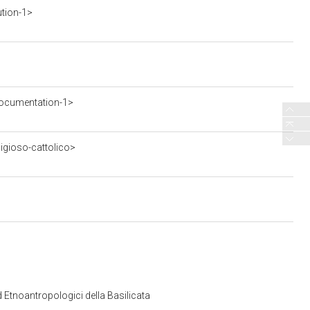
ution-1>
ocumentation-1>
ligioso-cattolico>
d Etnoantropologici della Basilicata