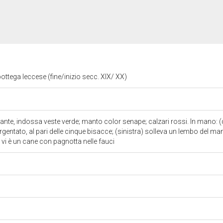
ottega leccese (fine/inizio secc. XIX/ XX)
stante, indossa veste verde; manto color senape; calzari rossi. In mano: 
argentato, al pari delle cinque bisacce; (sinistra) solleva un lembo del m
i vi è un cane con pagnotta nelle fauci