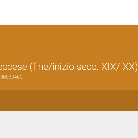
ccese (fine/inizio secc. XIX/ XX)
1700039460