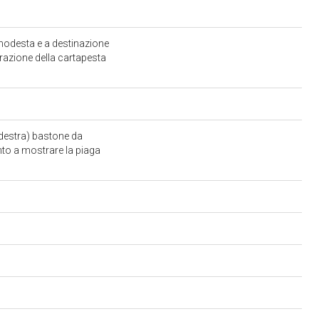
 modesta e a destinazione
orazione della cartapesta
(destra) bastone da
anto a mostrare la piaga