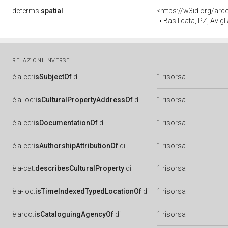
dcterms:
spatial
<https://w3id.org/a
Basilicata, PZ, Avigl
RELAZIONI INVERSE
è
a-cd:
isSubjectOf
di
1 risorsa
è
a-loc:
isCulturalPropertyAddressOf
di
1 risorsa
è
a-cd:
isDocumentationOf
di
1 risorsa
è
a-cd:
isAuthorshipAttributionOf
di
1 risorsa
è
a-cat:
describesCulturalProperty
di
1 risorsa
è
a-loc:
isTimeIndexedTypedLocationOf
di
1 risorsa
è
arco:
isCataloguingAgencyOf
di
1 risorsa