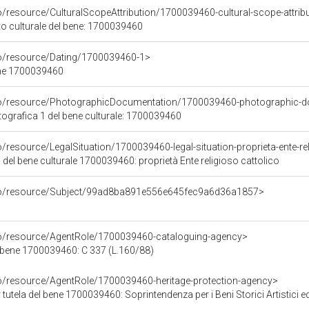
o/resource/CulturalScopeAttribution/1700039460-cultural-scope-attrib
to culturale del bene: 1700039460
co/resource/Dating/1700039460-1>
ene 1700039460
rco/resource/PhotographicDocumentation/1700039460-photographic-d
grafica 1 del bene culturale: 1700039460
o/resource/LegalSituation/1700039460-legal-situation-proprieta-ente-re
 del bene culturale 1700039460: proprietà Ente religioso cattolico
rco/resource/Subject/99ad8ba891e556e645fec9a6d36a1857>
co/resource/AgentRole/1700039460-cataloguing-agency>
 bene 1700039460: C 337 (L.160/88)
co/resource/AgentRole/1700039460-heritage-protection-agency>
tutela del bene 1700039460: Soprintendenza per i Beni Storici Artistici e