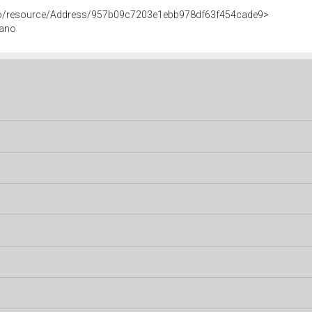
rco/resource/Address/957b09c7203e1ebb978df63f454cade9>
iano