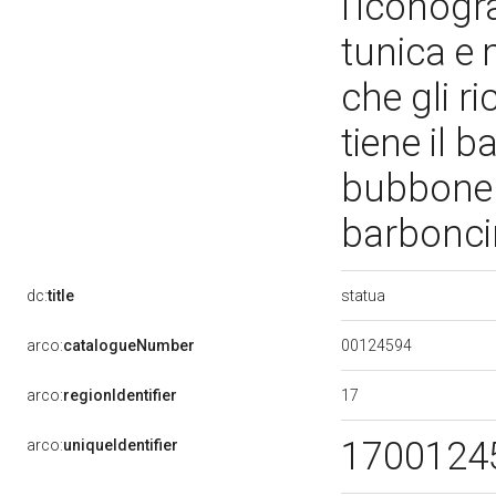
l'iconogr
tunica e 
che gli r
tiene il b
bubbone s
barbonci
statua
dc:
title
00124594
arco:
catalogueNumber
17
arco:
regionIdentifier
1700124
arco:
uniqueIdentifier