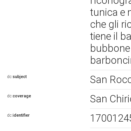
l'iconogr
tunica e 
che gli r
tiene il b
bubbone s
barbonci
San Roc
dc:
subject
San Chir
dc:
coverage
1700124
dc:
identifier