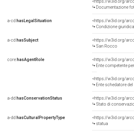
Documentazione foto
a-cd:
hasLegalSituation
Condizione giuridica
a-cd:
hasSubject
<https://w3id.org/a
San Rocco
core:
hasAgentRole
<https://w3id.org/ar
Ente competente per tutela
<https://w3id.org/ar
Ente schedatore del
a-dd:
hasConservationStatus
<https://w3id.org/ar
Stato di conservazi
a-dd:
hasCulturalPropertyType
<https://w3id.org/a
statua