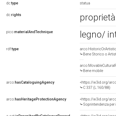
statua
dc:
type
proprietà
dc:
rights
legno/ in
pico:
materialAndTechnique
rdf:
type
arco:HistoricOrArtisti
Bene Storico o Artis
arco:MovableCultural
Bene mobile
arco:
hasCataloguingAgency
<https://w3id.org/a
C 337 (L.160/88)
arco:
hasHeritageProtectionAgency
<https://w3id.org/a
Soprintendenza per i 