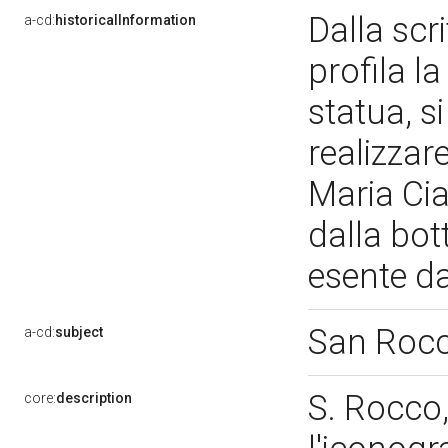
Dalla scr
a-cd:
historicalInformation
profila la
statua, s
realizzar
Maria Cia
dalla bot
esente d
San Roc
a-cd:
subject
S. Rocco
core:
description