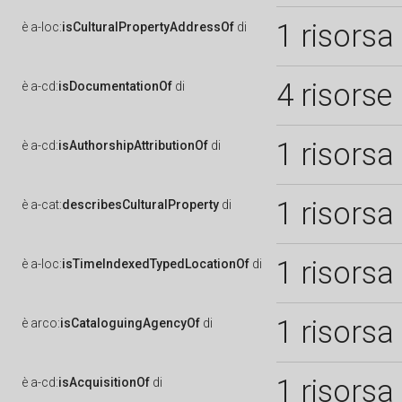
1 risorsa
è
a-loc:
isCulturalPropertyAddressOf
di
4 risorse
è
a-cd:
isDocumentationOf
di
1 risorsa
è
a-cd:
isAuthorshipAttributionOf
di
1 risorsa
è
a-cat:
describesCulturalProperty
di
1 risorsa
è
a-loc:
isTimeIndexedTypedLocationOf
di
1 risorsa
è
arco:
isCataloguingAgencyOf
di
1 risorsa
è
a-cd:
isAcquisitionOf
di