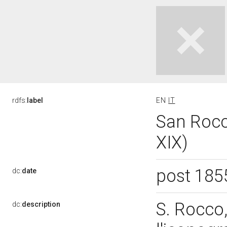
rdfs:
label
EN
IT
San Rocco
XIX)
post 185
dc:
date
S. Rocco
dc:
description