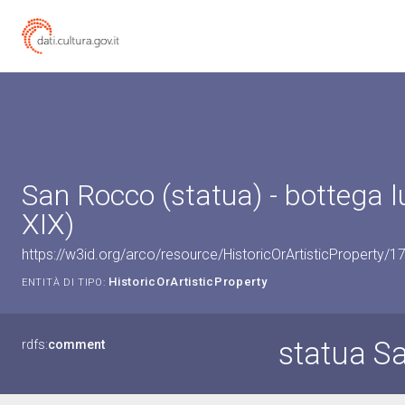
San Rocco (statua) - bottega l
XIX)
https://w3id.org/arco/resource/HistoricOrArtisticProperty/
HistoricOrArtisticProperty
ENTITÀ DI TIPO:
statua S
rdfs:
comment