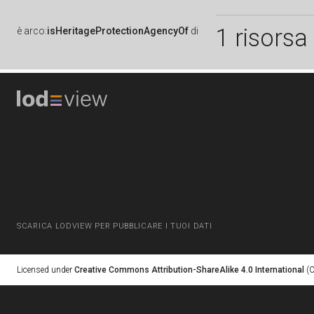
1 risorsa
è
arco:
isHeritageProtectionAgencyOf
di
SCARICA LODVIEW PER PUBBLICARE I TUOI DATI
Licensed under
Creative Commons Attribution-ShareAlike 4.0 International
(C