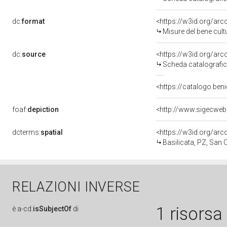
dc:
format
<https://w3id.org/ar
Misure del bene cul
dc:
source
<https://w3id.org/a
Scheda catalografi
<https://catalogo.beni
foaf:
depiction
<http://www.sigecweb
dcterms:
spatial
<https://w3id.org/a
Basilicata, PZ, San
RELAZIONI INVERSE
1 risorsa
è
a-cd:
isSubjectOf
di