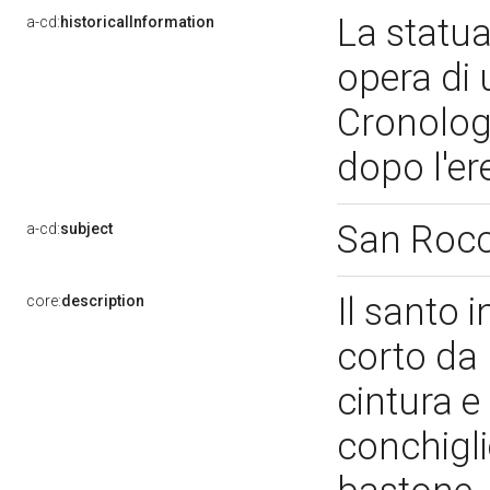
La statua
a-cd:
historicalInformation
opera di 
Cronolog
dopo l'er
San Roc
a-cd:
subject
Il santo 
core:
description
corto da p
cintura e
conchigli