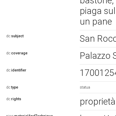
bastone, 
piaga sul
un pane
San Roc
dc:
subject
Palazzo 
dc:
coverage
1700125
dc:
identifier
statua
dc:
type
proprietà
dc:
rights