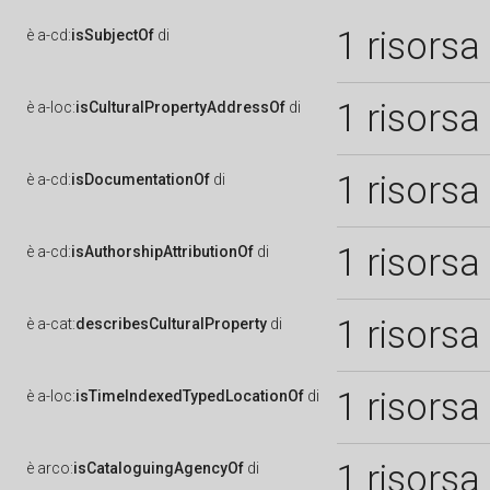
1 risorsa
è
a-cd:
isSubjectOf
di
1 risorsa
è
a-loc:
isCulturalPropertyAddressOf
di
1 risorsa
è
a-cd:
isDocumentationOf
di
1 risorsa
è
a-cd:
isAuthorshipAttributionOf
di
1 risorsa
è
a-cat:
describesCulturalProperty
di
1 risorsa
è
a-loc:
isTimeIndexedTypedLocationOf
di
1 risorsa
è
arco:
isCataloguingAgencyOf
di