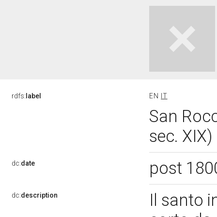
rdfs:
label
EN
IT
San Rocco
sec. XIX)
post 180
dc:
date
Il santo 
dc:
description