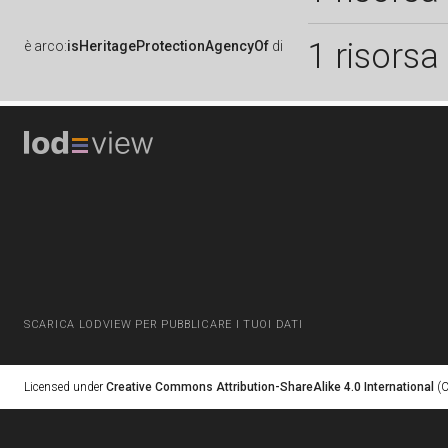
1 risorsa
è
arco:
isHeritageProtectionAgencyOf
di
SCARICA LODVIEW PER PUBBLICARE I TUOI DATI
Licensed under
Creative Commons Attribution-ShareAlike 4.0 International
(C