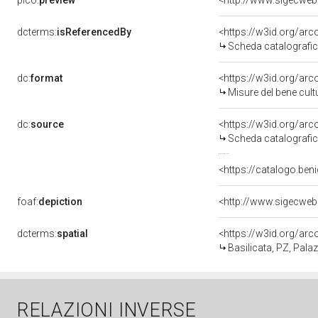
pico:
preview
<http://www.sigecweb
dcterms:
isReferencedBy
<https://w3id.org/a
Scheda catalografi
dc:
format
<https://w3id.org/ar
Misure del bene cul
dc:
source
<https://w3id.org/a
Scheda catalografi
<https://catalogo.beni
foaf:
depiction
<http://www.sigecweb
dcterms:
spatial
<https://w3id.org/a
Basilicata, PZ, Pal
RELAZIONI INVERSE