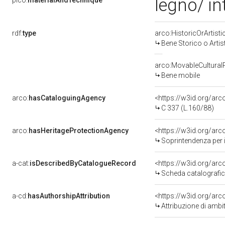
legno/ in
pico:
materialAndTechnique
rdf:
type
arco:HistoricOrArtisti
Bene Storico o Artis
arco:MovableCultural
Bene mobile
arco:
hasCataloguingAgency
<https://w3id.org/a
C 337 (L.160/88)
arco:
hasHeritageProtectionAgency
<https://w3id.org/a
Soprintendenza per i 
a-cat:
isDescribedByCatalogueRecord
<https://w3id.org/a
Scheda catalografi
a-cd:
hasAuthorshipAttribution
<https://w3id.org/arc
Attribuzione di ambi