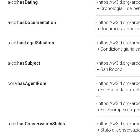
a-cd:
hasDating
<https://w3id.org/ar
Cronologia 1 del b
a-cd:
hasDocumentation
Documentazione foto
a-cd:
hasLegalSituation
Condizione giuridica
a-cd:
hasSubject
<https://w3id.org/a
San Rocco
core:
hasAgentRole
<https://w3id.org/ar
Ente schedatore del
<https://w3id.org/ar
Ente competente per tutela
a-dd:
hasConservationStatus
<https://w3id.org/ar
Stato di conservazi