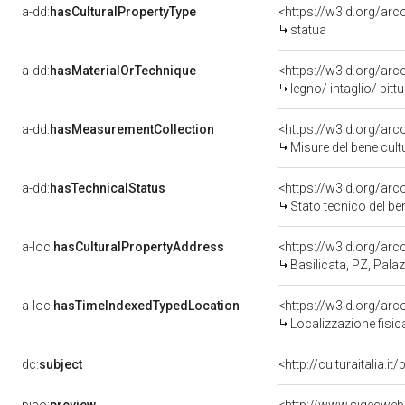
a-dd:
hasCulturalPropertyType
<https://w3id.org/a
statua
a-dd:
hasMaterialOrTechnique
<https://w3id.org/arc
legno/ intaglio/ pitt
a-dd:
hasMeasurementCollection
<https://w3id.org/ar
Misure del bene cul
a-dd:
hasTechnicalStatus
<https://w3id.org/ar
Stato tecnico del b
a-loc:
hasCulturalPropertyAddress
<https://w3id.org/a
Basilicata, PZ, Pal
a-loc:
hasTimeIndexedTypedLocation
<https://w3id.org/ar
Localizzazione fisic
dc:
subject
<http://culturaitalia.