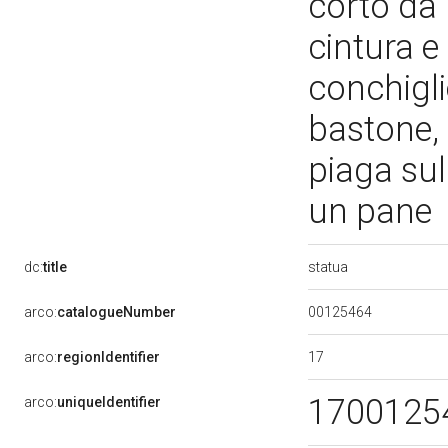
corto da p
cintura e
conchigli
bastone, 
piaga sul
un pane
statua
dc:
title
00125464
arco:
catalogueNumber
17
arco:
regionIdentifier
1700125
arco:
uniqueIdentifier