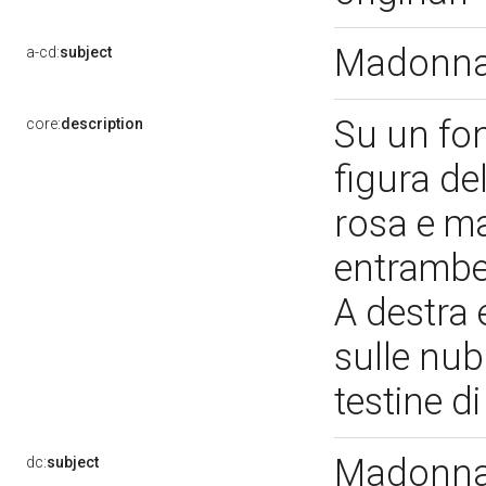
Madonna 
a-cd:
subject
Su un fo
core:
description
figura de
rosa e ma
entrambe 
A destra e
sulle nubi
testine d
Madonna 
dc:
subject