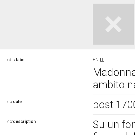
rdfs:
label
EN
IT
Madonna 
ambito na
post 170
dc:
date
Su un fo
dc:
description