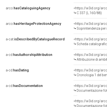
arco:
hasCataloguingAgency
<https://w3id.org/a
C 337 (L.160/88)
arco:
hasHeritageProtectionAgency
<https://w3id.org/a
Soprintendenza per i 
a-cat:
isDescribedByCatalogueRecord
<https://w3id.org/a
Scheda catalografi
a-cd:
hasAuthorshipAttribution
<https://w3id.org/arc
Attribuzione di ambi
a-cd:
hasDating
<https://w3id.org/ar
Cronologia 1 del b
a-cd:
hasDocumentation
Documentazione foto
Documentazione foto