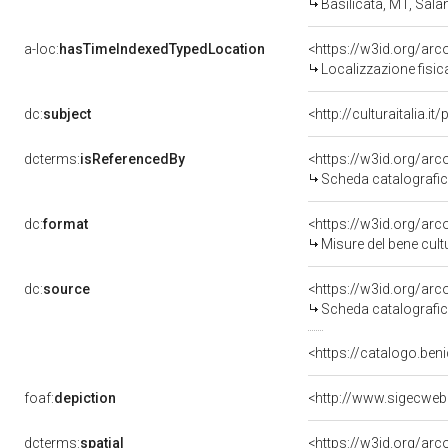
Basilicata, MT, Sala
a-loc:
hasTimeIndexedTypedLocation
<https://w3id.org/ar
Localizzazione fisic
dc:
subject
<http://culturaitalia.
dcterms:
isReferencedBy
<https://w3id.org/a
Scheda catalografi
dc:
format
<https://w3id.org/ar
Misure del bene cul
dc:
source
<https://w3id.org/a
Scheda catalografi
<https://catalogo.beni
foaf:
depiction
<http://www.sigecweb
dcterms:
spatial
<https://w3id.org/a