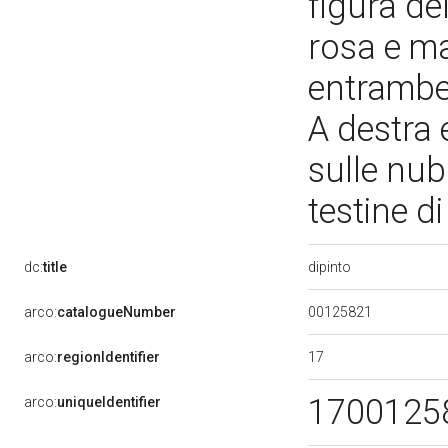
figura de
rosa e ma
entrambe 
A destra e
sulle nubi
testine d
dipinto
dc:
title
00125821
arco:
catalogueNumber
17
arco:
regionIdentifier
1700125
arco:
uniqueIdentifier