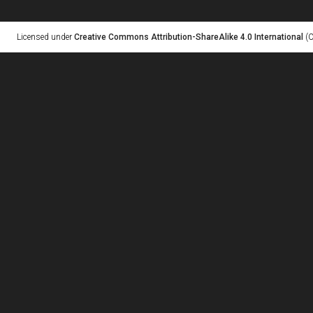
Licensed under
Creative Commons Attribution-ShareAlike 4.0 International
(C