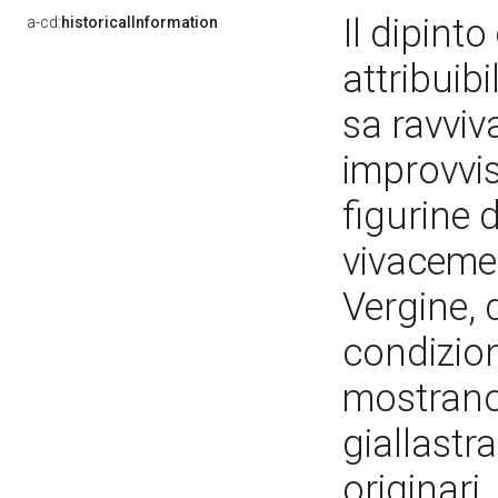
Il dipinto
a-cd:
historicalInformation
attribuib
sa ravviv
improvvis
figurine 
vivacemen
Vergine, 
condizion
mostrano
giallastr
originari