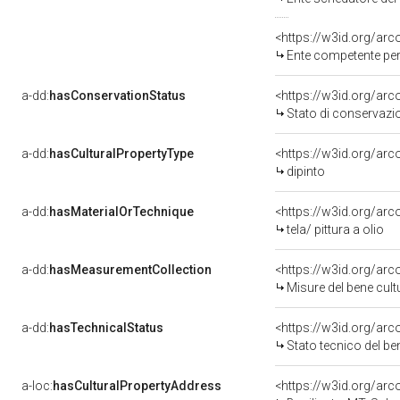
<https://w3id.org/ar
Ente competente per tutela
a-dd:
hasConservationStatus
<https://w3id.org/ar
Stato di conservazi
a-dd:
hasCulturalPropertyType
<https://w3id.org/a
dipinto
a-dd:
hasMaterialOrTechnique
<https://w3id.org/arco
tela/ pittura a olio
a-dd:
hasMeasurementCollection
<https://w3id.org/ar
Misure del bene cul
a-dd:
hasTechnicalStatus
<https://w3id.org/ar
Stato tecnico del b
a-loc:
hasCulturalPropertyAddress
<https://w3id.org/a