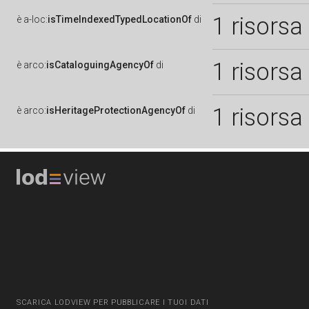
1 risorsa
è
a-loc:
isTimeIndexedTypedLocationOf
di
1 risorsa
è
arco:
isCataloguingAgencyOf
di
1 risorsa
è
arco:
isHeritageProtectionAgencyOf
di
SCARICA LODVIEW PER PUBBLICARE I TUOI DATI