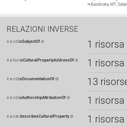
Basilicata, MT, Sala
RELAZIONI INVERSE
1 risorsa
è
a-cd:
isSubjectOf
di
1 risorsa
è
a-loc:
isCulturalPropertyAddressOf
di
13 risors
è
a-cd:
isDocumentationOf
di
1 risorsa
è
a-cd:
isAuthorshipAttributionOf
di
1 risorsa
è
a-cat:
describesCulturalProperty
di