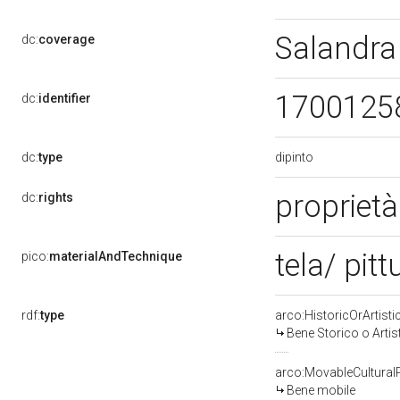
Salandra
dc:
coverage
1700125
dc:
identifier
dipinto
dc:
type
proprietà
dc:
rights
tela/ pitt
pico:
materialAndTechnique
rdf:
type
arco:HistoricOrArtisti
Bene Storico o Artis
arco:MovableCultural
Bene mobile