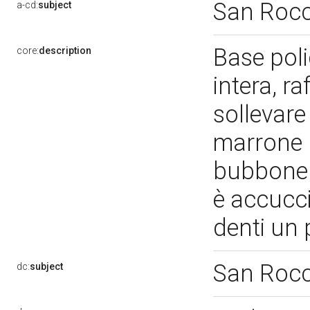
San Roc
a-cd:
subject
Base pol
core:
description
intera, ra
sollevare
marrone 
bubbone s
è accucci
denti un
San Roc
dc:
subject