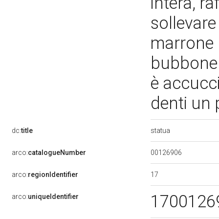
intera, ra
sollevare
marrone 
bubbone s
è accucci
denti un
statua
dc:
title
00126906
arco:
catalogueNumber
17
arco:
regionIdentifier
1700126
arco:
uniqueIdentifier