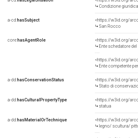
a-cd:
hasLegalSituation
Condizione giuridica
a-cd:
hasSubject
<https://w3id.org/a
San Rocco
core:
hasAgentRole
<https://w3id.org/ar
Ente schedatore del
<https://w3id.org/ar
Ente competente per tutela
a-dd:
hasConservationStatus
<https://w3id.org/ar
Stato di conservazi
a-dd:
hasCulturalPropertyType
<https://w3id.org/a
statua
a-dd:
hasMaterialOrTechnique
<https://w3id.org/arc
legno/ scultura/ pitt