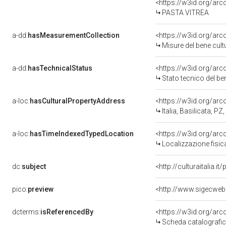
<https://w3id.org/arc
PASTA VITREA
a-dd:
hasMeasurementCollection
<https://w3id.org/ar
Misure del bene cul
a-dd:
hasTechnicalStatus
<https://w3id.org/ar
Stato tecnico del b
a-loc:
hasCulturalPropertyAddress
<https://w3id.org/a
Italia, Basilicata, PZ
a-loc:
hasTimeIndexedTypedLocation
<https://w3id.org/ar
Localizzazione fisic
dc:
subject
<http://culturaitalia.
pico:
preview
<http://www.sigecweb
dcterms:
isReferencedBy
<https://w3id.org/a
Scheda catalografi