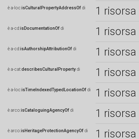
1 risorsa
è
a-loc:
isCulturalPropertyAddressOf
di
1 risorsa
è
a-cd:
isDocumentationOf
di
1 risorsa
è
a-cd:
isAuthorshipAttributionOf
di
1 risorsa
è
a-cat:
describesCulturalProperty
di
1 risorsa
è
a-loc:
isTimeIndexedTypedLocationOf
di
1 risorsa
è
arco:
isCataloguingAgencyOf
di
1 risorsa
è
arco:
isHeritageProtectionAgencyOf
di