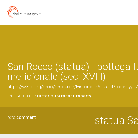
San Rocco (statua) - bottega It
meridionale (sec. XVIII)
https://w3id.org/arco/resource/HistoricOrArtisticProperty/
HistoricOrArtisticProperty
ENTITÀ DI TIPO:
statua S
rdfs:
comment