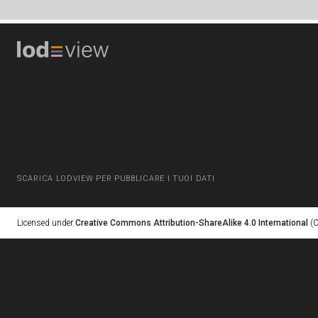
SCARICA LODVIEW PER PUBBLICARE I TUOI DATI
Licensed under
Creative Commons Attribution-ShareAlike 4.0 International
(C