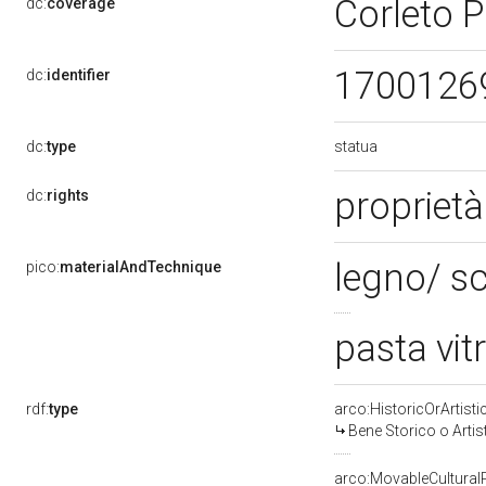
Corleto P
dc:
coverage
1700126
dc:
identifier
statua
dc:
type
proprietà
dc:
rights
legno/ sc
pico:
materialAndTechnique
pasta vit
rdf:
type
arco:HistoricOrArtisti
Bene Storico o Artis
arco:MovableCultural