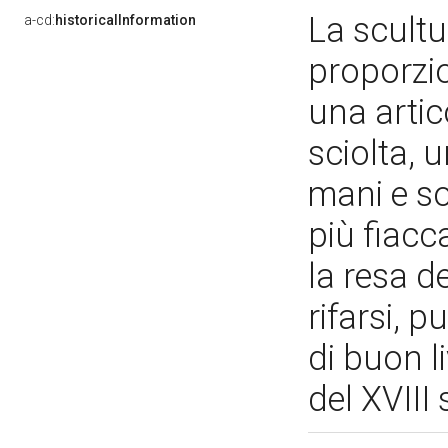
La scult
a-cd:
historicalInformation
proporzio
una artic
sciolta, 
mani e sop
più fiacc
la resa d
rifarsi, 
di buon l
del XVIII