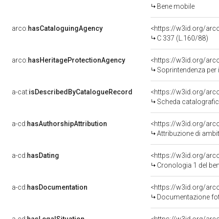
Bene mobile
arco:
hasCataloguingAgency
<https://w3id.org/a
C 337 (L.160/88)
arco:
hasHeritageProtectionAgency
<https://w3id.org/a
Soprintendenza per i 
a-cat:
isDescribedByCatalogueRecord
<https://w3id.org/a
Scheda catalografi
a-cd:
hasAuthorshipAttribution
<https://w3id.org/arc
Attribuzione di ambi
a-cd:
hasDating
<https://w3id.org/ar
Cronologia 1 del b
a-cd:
hasDocumentation
Documentazione foto