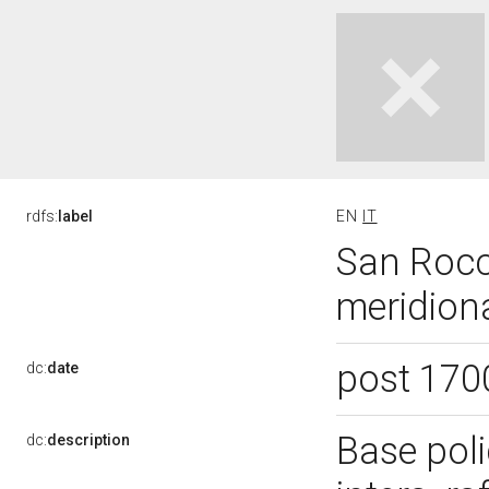
rdfs:
label
EN
IT
San Rocco
meridiona
post 170
dc:
date
Base pol
dc:
description