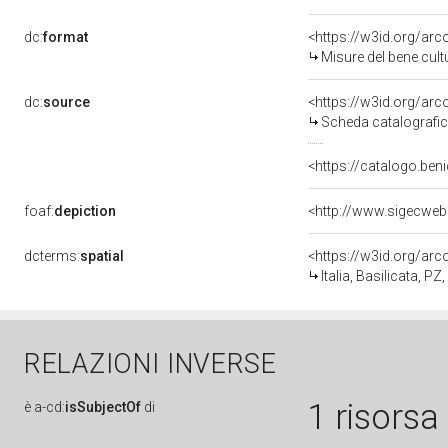
dc:
format
<https://w3id.org/ar
Misure del bene cul
dc:
source
<https://w3id.org/a
Scheda catalografi
<https://catalogo.beni
foaf:
depiction
<http://www.sigecweb
dcterms:
spatial
<https://w3id.org/a
Italia, Basilicata, PZ
RELAZIONI INVERSE
1 risorsa
è
a-cd:
isSubjectOf
di