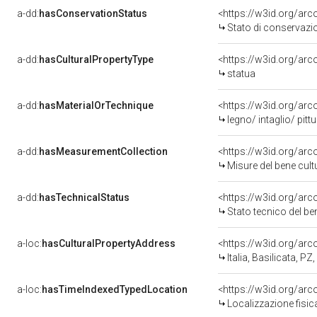
a-dd:
hasConservationStatus
<https://w3id.org/ar
Stato di conservazi
a-dd:
hasCulturalPropertyType
<https://w3id.org/a
statua
a-dd:
hasMaterialOrTechnique
<https://w3id.org/arc
legno/ intaglio/ pitt
a-dd:
hasMeasurementCollection
<https://w3id.org/ar
Misure del bene cul
a-dd:
hasTechnicalStatus
<https://w3id.org/ar
Stato tecnico del b
a-loc:
hasCulturalPropertyAddress
<https://w3id.org/a
Italia, Basilicata, 
a-loc:
hasTimeIndexedTypedLocation
<https://w3id.org/ar
Localizzazione fisic