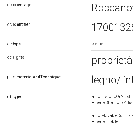
Roccano
dc:
coverage
1700132
dc:
identifier
statua
dc:
type
proprietà
dc:
rights
legno/ in
pico:
materialAndTechnique
rdf:
type
arco:HistoricOrArtisti
Bene Storico o Artis
arco:MovableCultural
Bene mobile