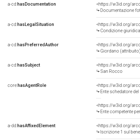
a-cd:
hasDocumentation
Documentazione foto
a-cd:
hasLegalSituation
Condizione giuridica
a-cd:
hasPreferredAuthor
<https://w3id.org/a
Giordano (attribuito
a-cd:
hasSubject
<https://w3id.org/a
San Rocco
core:
hasAgentRole
<https://w3id.org/ar
Ente schedatore del bene
<https://w3id.org/ar
Ente competente per tutela
a-dd:
hasAffixedElement
<https://w3id.org/arc
Iscrizione 1 sul be