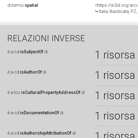
dcterms:
spatial
<https://w3id.org/a
Italia, Basilicata, 
RELAZIONI INVERSE
1 risorsa
è
a-cd:
isSubjectOf
di
1 risorsa
è
a-cd:
isAuthorOf
di
1 risorsa
è
a-loc:
isCulturalPropertyAddressOf
di
1 risorsa
è
a-cd:
isDocumentationOf
di
1 risorsa
è
a-cd:
isAuthorshipAttributionOf
di