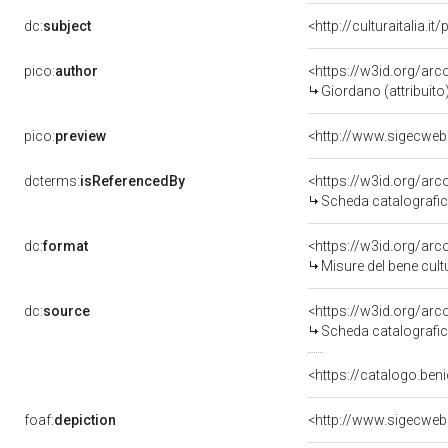
dc:
subject
<http://culturaitalia.
pico:
author
<https://w3id.org/a
Giordano (attribuito
pico:
preview
<http://www.sigecweb
dcterms:
isReferencedBy
<https://w3id.org/a
Scheda catalografi
dc:
format
<https://w3id.org/ar
Misure del bene cul
dc:
source
<https://w3id.org/a
Scheda catalografi
<https://catalogo.beni
foaf:
depiction
<http://www.sigecweb