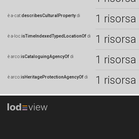
1 risorsa
è
a-cat:
describesCulturalProperty
di
1 risorsa
è
a-loc:
isTimeIndexedTypedLocationOf
di
1 risorsa
è
arco:
isCataloguingAgencyOf
di
1 risorsa
è
arco:
isHeritageProtectionAgencyOf
di