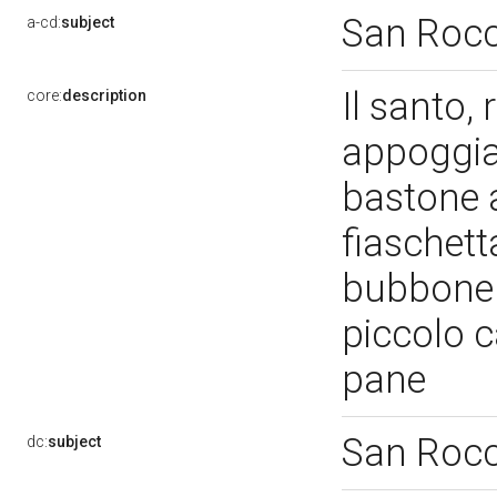
San Roc
a-cd:
subject
Il santo, 
core:
description
appoggia
bastone a
fiaschett
bubbone d
piccolo c
pane
San Roc
dc:
subject