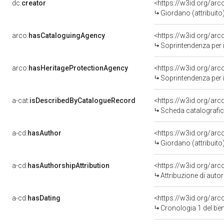
dc:
creator
<https://w3id.org/a
Giordano (attribuito
arco:
hasCataloguingAgency
<https://w3id.org/a
Soprintendenza per i 
arco:
hasHeritageProtectionAgency
<https://w3id.org/a
Soprintendenza per i 
a-cat:
isDescribedByCatalogueRecord
<https://w3id.org/a
Scheda catalografi
a-cd:
hasAuthor
<https://w3id.org/a
Giordano (attribuito
a-cd:
hasAuthorshipAttribution
<https://w3id.org/ar
Attribuzione di aut
a-cd:
hasDating
<https://w3id.org/ar
Cronologia 1 del b