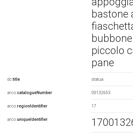
appoggia
bastone a
fiaschett
bubbone d
piccolo c
pane
statua
dc:
title
00132653
arco:
catalogueNumber
17
arco:
regionIdentifier
1700132
arco:
uniqueIdentifier