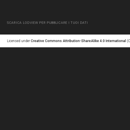
SCARICA LODVIEW PER PUBBLICARE I TUOI DATI
Licensed under
Creative Commons Attribution-ShareAlike 4.0 International
(C