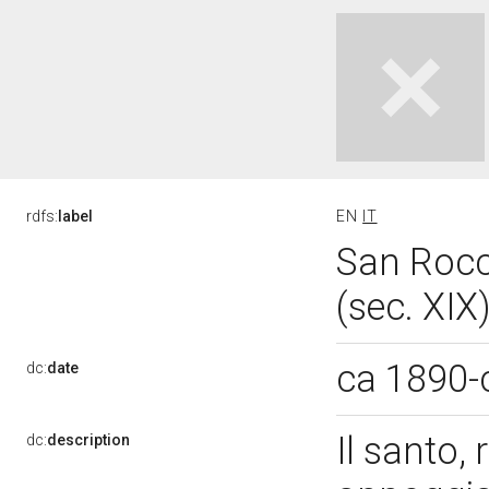
rdfs:
label
EN
IT
San Rocco
(sec. XIX
ca 1890-
dc:
date
Il santo, 
dc:
description