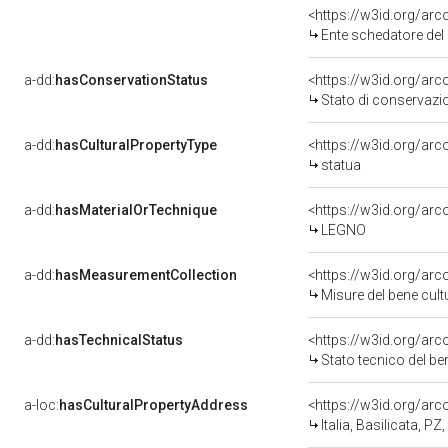
<https://w3id.org/ar
Ente schedatore del 
a-dd:
hasConservationStatus
<https://w3id.org/ar
Stato di conservazi
a-dd:
hasCulturalPropertyType
<https://w3id.org/a
statua
a-dd:
hasMaterialOrTechnique
<https://w3id.org/arc
LEGNO
a-dd:
hasMeasurementCollection
<https://w3id.org/ar
Misure del bene cul
a-dd:
hasTechnicalStatus
<https://w3id.org/ar
Stato tecnico del b
a-loc:
hasCulturalPropertyAddress
<https://w3id.org/a
Italia, Basilicata, P