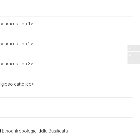
ocumentation-1>
ocumentation-2>
ocumentation-3>
ligioso-cattolico>
d Etnoantropologici della Basilicata