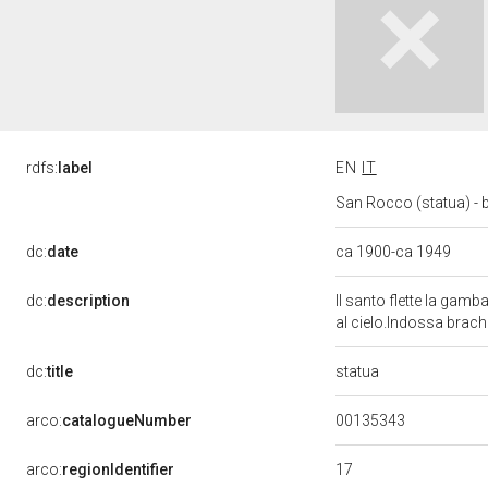
rdfs:
label
EN
IT
San Rocco (statua) - b
dc:
date
ca 1900-ca 1949
dc:
description
Il santo flette la gamb
al cielo.Indossa brache
statua
dc:
title
00135343
arco:
catalogueNumber
17
arco:
regionIdentifier