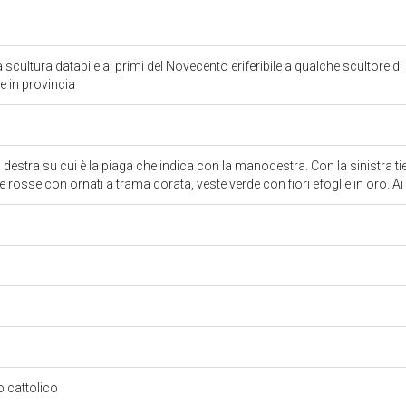
ta scultura databile ai primi del Novecento eriferibile a qualche scultore d
 in provincia
a destra su cui è la piaga che indica con la manodestra. Con la sinistra tien
 rosse con ornati a trama dorata, veste verde con fiori efoglie in oro. Ai 
so cattolico