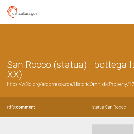
San Rocco (statua) - bottega I
XX)
https://w3id.org/arco/resource/HistoricOrArtisticProperty/
rdfs:
comment
statua San Rocco