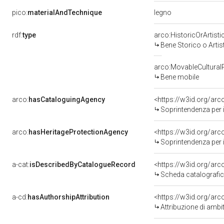
legno
pico:
materialAndTechnique
rdf:
type
arco:HistoricOrArtisti
Bene Storico o Artis
arco:MovableCultural
Bene mobile
arco:
hasCataloguingAgency
<https://w3id.org/a
Soprintendenza per i 
arco:
hasHeritageProtectionAgency
<https://w3id.org/a
Soprintendenza per i 
a-cat:
isDescribedByCatalogueRecord
<https://w3id.org/a
Scheda catalografi
a-cd:
hasAuthorshipAttribution
<https://w3id.org/arc
Attribuzione di ambi