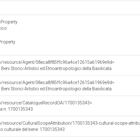
cProperty
tico
Property
rco/resource/Agent/08eca8f85ffc96a4ce12615a61969e9d>
Beni Storici Artistici ed Etnoantropologici della Basilicata
rco/resource/Agent/08eca8f85ffc96a4ce12615a61969e9d>
Beni Storici Artistici ed Etnoantropologici della Basilicata
rco/resource/CatalogueRecordOA/1700135343>
ca n: 1700135343
o/resource/CulturalScopeAttribution/1700135343-cultural-scope-attrib
to culturale del bene: 1700135343