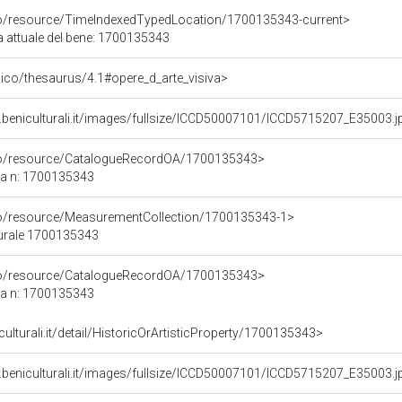
co/resource/TimeIndexedTypedLocation/1700135343-current>
a attuale del bene: 1700135343
it/pico/thesaurus/4.1#opere_d_arte_visiva>
.beniculturali.it/images/fullsize/ICCD50007101/ICCD5715207_E35003.j
rco/resource/CatalogueRecordOA/1700135343>
ca n: 1700135343
co/resource/MeasurementCollection/1700135343-1>
turale 1700135343
rco/resource/CatalogueRecordOA/1700135343>
ca n: 1700135343
culturali.it/detail/HistoricOrArtisticProperty/1700135343>
.beniculturali.it/images/fullsize/ICCD50007101/ICCD5715207_E35003.j