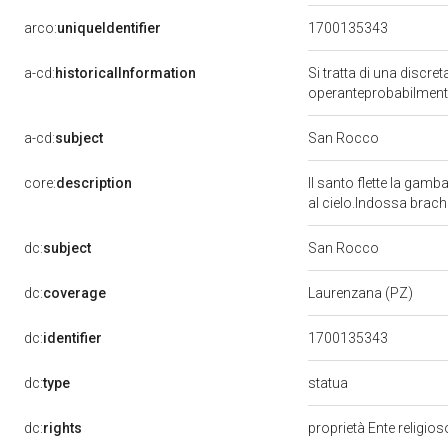
arco:
uniqueIdentifier
1700135343
a-cd:
historicalInformation
Si tratta di una discre
operanteprobabilmente
a-cd:
subject
San Rocco
core:
description
Il santo flette la gamb
al cielo.Indossa brache
dc:
subject
San Rocco
dc:
coverage
Laurenzana (PZ)
dc:
identifier
1700135343
statua
dc:
type
dc:
rights
proprietà Ente religio