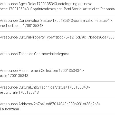
co/resource/AgentRole/1700135343-cataloguing-agency>
bene 1700135343: Soprintendenza per i Beni Storici Artistici ed Etnoantro
co/resource/ConservationStatus/1700135343-conservation-status-1>
one 1 del bene: 1700135343
rco/resource/CulturalPropertyType/febcd787a216d79c17bace36ca730
o/resource/TechnicalCharacteristic/legno>
co/resource/MeasurementCollection/1700135343-1>
turale 1700135343
co/resource/CulturalEntityTechnicalStatus/1700135343>
ene culturale 1700135343
rco/resource/Address/2b7b41cd87014040c000b931cf38d2e3>
Z, Laurenzana