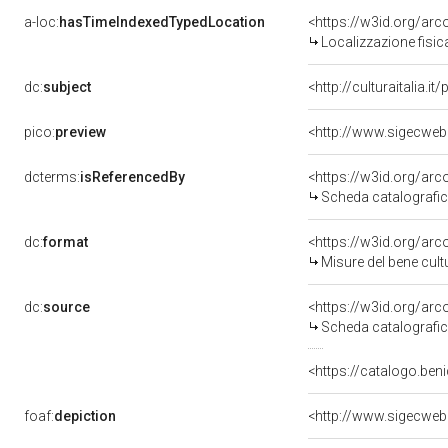
a-loc:
hasTimeIndexedTypedLocation
<https://w3id.org/ar
Localizzazione fisic
dc:
subject
<http://culturaitalia.
pico:
preview
<http://www.sigecweb
dcterms:
isReferencedBy
<https://w3id.org/a
Scheda catalografi
dc:
format
<https://w3id.org/ar
Misure del bene cul
dc:
source
<https://w3id.org/a
Scheda catalografi
<https://catalogo.beni
foaf:
depiction
<http://www.sigecweb