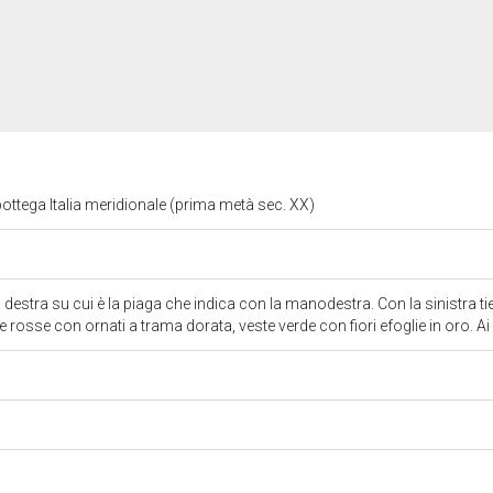
ottega Italia meridionale (prima metà sec. XX)
a destra su cui è la piaga che indica con la manodestra. Con la sinistra tien
 rosse con ornati a trama dorata, veste verde con fiori efoglie in oro. Ai 