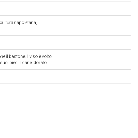
i cultura napoletana,
e il bastone. Il viso è volto
suoi piedi il cane, dorato