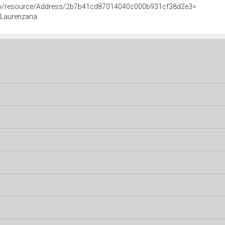
rco/resource/Address/2b7b41cd87014040c000b931cf38d2e3>
Z, Laurenzana