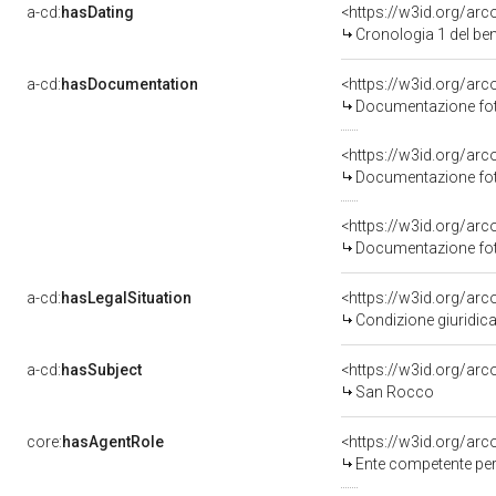
a-cd:
hasDating
<https://w3id.org/ar
Cronologia 1 del b
a-cd:
hasDocumentation
<https://w3id.org/a
Documentazione foto
<https://w3id.org/a
Documentazione foto
<https://w3id.org/a
Documentazione foto
a-cd:
hasLegalSituation
<https://w3id.org/arc
Condizione giuridica
a-cd:
hasSubject
<https://w3id.org/a
San Rocco
core:
hasAgentRole
<https://w3id.org/ar
Ente competente per 