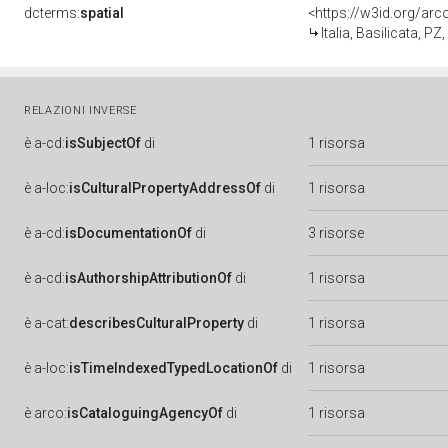
dcterms:
spatial
<https://w3id.org/a
Italia, Basilicata, P
RELAZIONI INVERSE
è
a-cd:
isSubjectOf
di
1 risorsa
è
a-loc:
isCulturalPropertyAddressOf
di
1 risorsa
è
a-cd:
isDocumentationOf
di
3 risorse
è
a-cd:
isAuthorshipAttributionOf
di
1 risorsa
è
a-cat:
describesCulturalProperty
di
1 risorsa
è
a-loc:
isTimeIndexedTypedLocationOf
di
1 risorsa
è
arco:
isCataloguingAgencyOf
di
1 risorsa