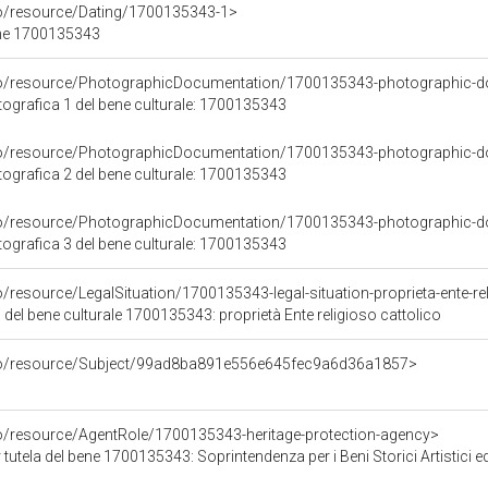
co/resource/Dating/1700135343-1>
ene 1700135343
rco/resource/PhotographicDocumentation/1700135343-photographic-d
grafica 1 del bene culturale: 1700135343
rco/resource/PhotographicDocumentation/1700135343-photographic-d
grafica 2 del bene culturale: 1700135343
rco/resource/PhotographicDocumentation/1700135343-photographic-d
grafica 3 del bene culturale: 1700135343
o/resource/LegalSituation/1700135343-legal-situation-proprieta-ente-re
 del bene culturale 1700135343: proprietà Ente religioso cattolico
rco/resource/Subject/99ad8ba891e556e645fec9a6d36a1857>
co/resource/AgentRole/1700135343-heritage-protection-agency>
tutela del bene 1700135343: Soprintendenza per i Beni Storici Artistici e