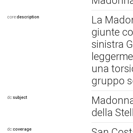
Madonna 
La Madon
core:
description
giunte con
sinistra 
leggerme
una tors
gruppo s
Madonna 
dc:
subject
della Ste
San Cost
dc:
coverage