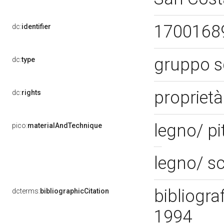
1700168
dc:
identifier
gruppo s
dc:
type
proprietà
dc:
rights
legno/ pi
pico:
materialAndTechnique
legno/ s
bibliograf
dcterms:
bibliographicCitation
1994