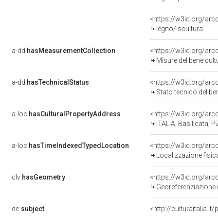
<https://w3id.org/arc
legno/ scultura
a-dd:
hasMeasurementCollection
<https://w3id.org/ar
Misure del bene cul
a-dd:
hasTechnicalStatus
<https://w3id.org/ar
Stato tecnico del b
a-loc:
hasCulturalPropertyAddress
<https://w3id.org/a
ITALIA, Basilicata
a-loc:
hasTimeIndexedTypedLocation
<https://w3id.org/ar
Localizzazione fisic
clv:
hasGeometry
<https://w3id.org/ar
Georeferenziazione 
dc:
subject
<http://culturaitalia.