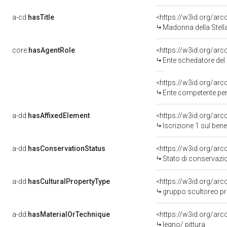
a-cd:
hasTitle
<https://w3id.org/ar
Madonna della Stell
core:
hasAgentRole
<https://w3id.org/ar
Ente schedatore del bene
<https://w3id.org/ar
Ente competente per tutela
a-dd:
hasAffixedElement
<https://w3id.org/arc
Iscrizione 1 sul be
a-dd:
hasConservationStatus
<https://w3id.org/ar
Stato di conservazi
a-dd:
hasCulturalPropertyType
<https://w3id.org/a
gruppo scultoreo p
a-dd:
hasMaterialOrTechnique
<https://w3id.org/arc
legno/ pittura