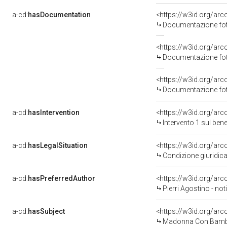
a-cd:
hasDocumentation
Documentazione foto
Documentazione foto
Documentazione foto
a-cd:
hasIntervention
<https://w3id.org/arc
Intervento 1 sul be
a-cd:
hasLegalSituation
Condizione giuridica
a-cd:
hasPreferredAuthor
<https://w3id.org/a
Pierri Agostino - no
a-cd:
hasSubject
<https://w3id.org/a
Madonna Con Bambi