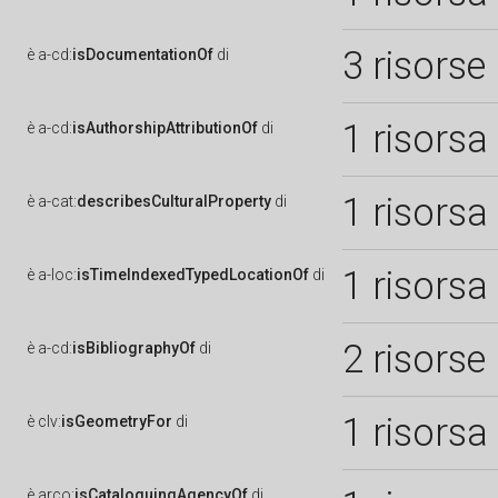
3 risorse
è
a-cd:
isDocumentationOf
di
1 risorsa
è
a-cd:
isAuthorshipAttributionOf
di
1 risorsa
è
a-cat:
describesCulturalProperty
di
1 risorsa
è
a-loc:
isTimeIndexedTypedLocationOf
di
2 risorse
è
a-cd:
isBibliographyOf
di
1 risorsa
è
clv:
isGeometryFor
di
è
arco:
isCataloguingAgencyOf
di