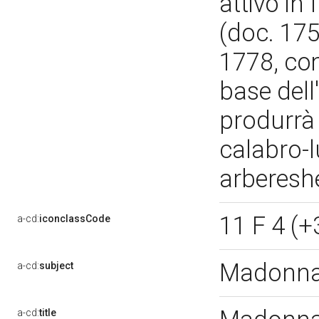
attivo in 
(doc. 175
1778, com
base dell
produrrà 
calabro-
arberes
11 F 4 (+
a-cd:
iconclassCode
Madonna 
a-cd:
subject
a-cd:
title