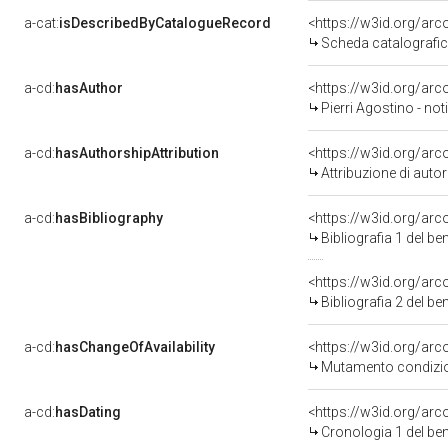
a-cat:
isDescribedByCatalogueRecord
<https://w3id.org/a
Scheda catalografi
a-cd:
hasAuthor
<https://w3id.org/a
Pierri Agostino - no
a-cd:
hasAuthorshipAttribution
<https://w3id.org/ar
Attribuzione di aut
a-cd:
hasBibliography
<https://w3id.org/ar
Bibliografia 1 del b
<https://w3id.org/ar
Bibliografia 2 del b
a-cd:
hasChangeOfAvailability
<https://w3id.org/arc
Mutamento condizion
a-cd:
hasDating
<https://w3id.org/ar
Cronologia 1 del b