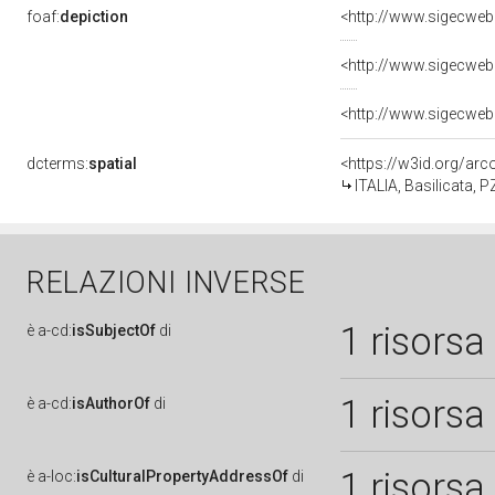
foaf:
depiction
dcterms:
spatial
<https://w3id.org/a
ITALIA, Basilicata
RELAZIONI INVERSE
1 risorsa
è
a-cd:
isSubjectOf
di
1 risorsa
è
a-cd:
isAuthorOf
di
1 risorsa
è
a-loc:
isCulturalPropertyAddressOf
di