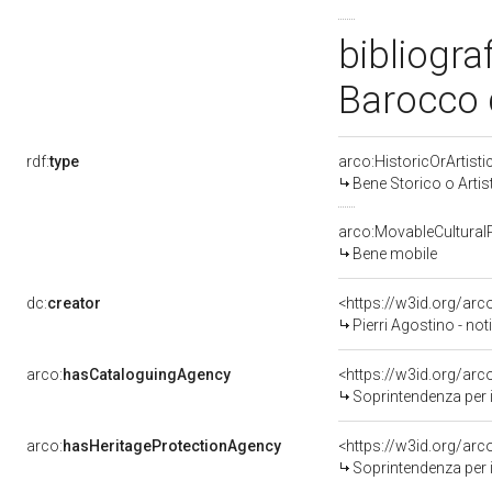
bibliogra
Barocco 
rdf:
type
arco:HistoricOrArtisti
Bene Storico o Artis
arco:MovableCultural
Bene mobile
dc:
creator
<https://w3id.org/a
Pierri Agostino - no
arco:
hasCataloguingAgency
<https://w3id.org/a
Soprintendenza per i 
arco:
hasHeritageProtectionAgency
<https://w3id.org/a
Soprintendenza per i 