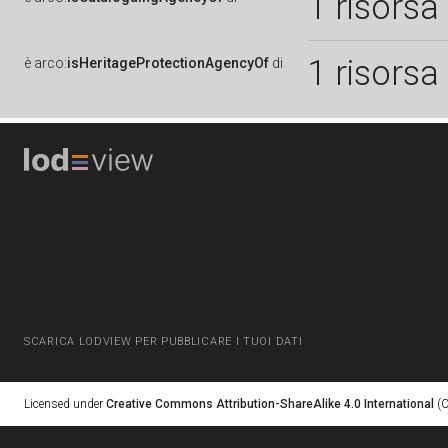
1 risorsa
1 risorsa
è
arco:
isHeritageProtectionAgencyOf
di
SCARICA LODVIEW PER PUBBLICARE I TUOI DATI
Licensed under
Creative Commons Attribution-ShareAlike 4.0 International
(C