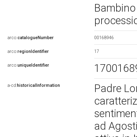
Bambino 
processi
00168946
arco:
catalogueNumber
17
arco:
regionIdentifier
1700168
arco:
uniqueIdentifier
Padre Lor
a-cd:
historicalInformation
caratteri
sentimen
ad Agosti