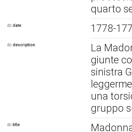
quarto se
1778-17
dc:
date
La Madon
dc:
description
giunte con
sinistra 
leggerme
una tors
gruppo s
Madonna 
dc:
title