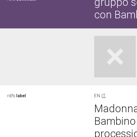
gruppo s
con Bamb
rdfs:
label
EN
IT
Madonna 
Bambino 
processio