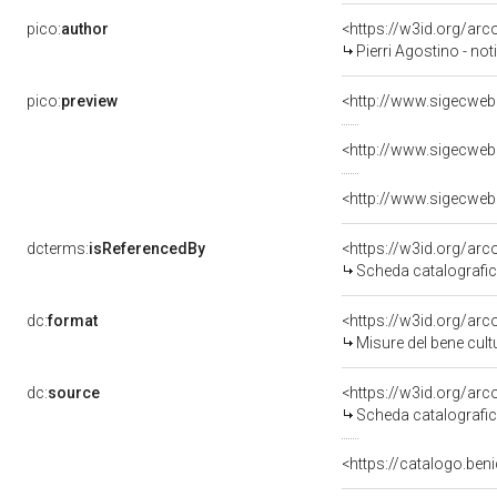
pico:
author
<https://w3id.org/a
Pierri Agostino - no
pico:
preview
dcterms:
isReferencedBy
<https://w3id.org/a
Scheda catalografi
dc:
format
<https://w3id.org/ar
Misure del bene cul
dc:
source
<https://w3id.org/a
Scheda catalografi
<https://catalogo.beni