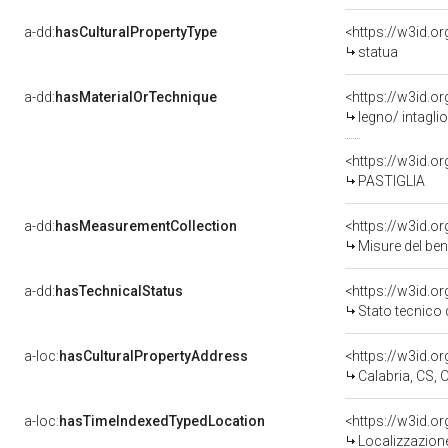
a-dd:
hasCulturalPropertyType
<https://w3id.
statua
a-dd:
hasMaterialOrTechnique
<https://w3id.or
legno/ intaglio
<https://w3id.o
PASTIGLIA
a-dd:
hasMeasurementCollection
<https://w3id.
Misure del be
a-dd:
hasTechnicalStatus
<https://w3id.o
Stato tecnico
a-loc:
hasCulturalPropertyAddress
<https://w3id.
Calabria, CS, 
a-loc:
hasTimeIndexedTypedLocation
<https://w3id.
Localizzazione