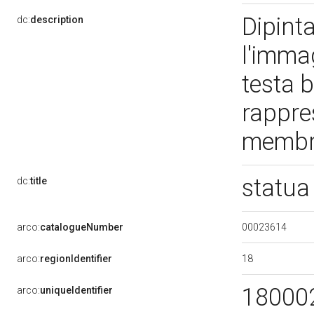
Dipinta
dc:
description
l'imma
testa b
rappre
membra
statua
dc:
title
00023614
arco:
catalogueNumber
18
arco:
regionIdentifier
18000
arco:
uniqueIdentifier