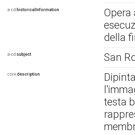
Opera 
a-cd:
historicalInformation
esecuz
della f
San R
a-cd:
subject
Dipinta
core:
description
l'imma
testa b
rappre
membra