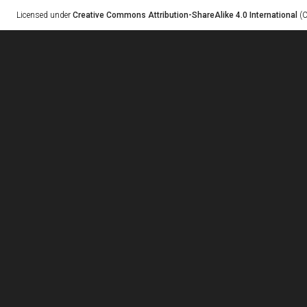
Licensed under
Creative Commons Attribution-ShareAlike 4.0 International
(C