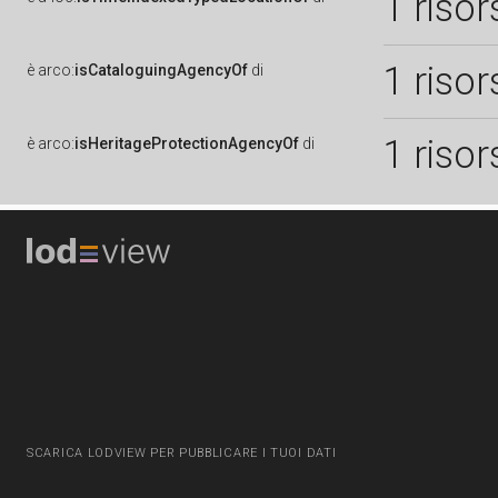
1 risor
1 risor
è
arco:
isCataloguingAgencyOf
di
1 risor
è
arco:
isHeritageProtectionAgencyOf
di
SCARICA LODVIEW PER PUBBLICARE I TUOI DATI