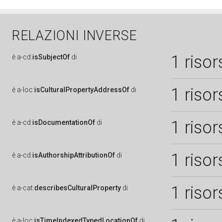
RELAZIONI INVERSE
1 risor
è
a-cd:
isSubjectOf
di
1 risor
è
a-loc:
isCulturalPropertyAddressOf
di
1 risor
è
a-cd:
isDocumentationOf
di
1 risor
è
a-cd:
isAuthorshipAttributionOf
di
1 risor
è
a-cat:
describesCulturalProperty
di
è
a-loc:
isTimeIndexedTypedLocationOf
di