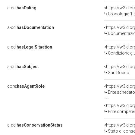
a-cd:
hasDating
<https://w3id.
Cronologia 1 
a-cd:
hasDocumentation
Documentazion
a-cd:
hasLegalSituation
Condizione giu
a-cd:
hasSubject
<https://w3id.
San Rocco
core:
hasAgentRole
<https://w3id.
Ente schedatore d
<https://w3id.o
Ente competente per
a-dd:
hasConservationStatus
<https://w3id.o
Stato di cons