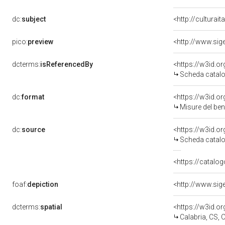
dc:
subject
<http://culturai
pico:
preview
dcterms:
isReferencedBy
<https://w3id.
Scheda catalo
dc:
format
<https://w3id.
Misure del be
dc:
source
<https://w3id.
Scheda catalo
<https://catalog
foaf:
depiction
dcterms:
spatial
<https://w3id.
Calabria, CS, 