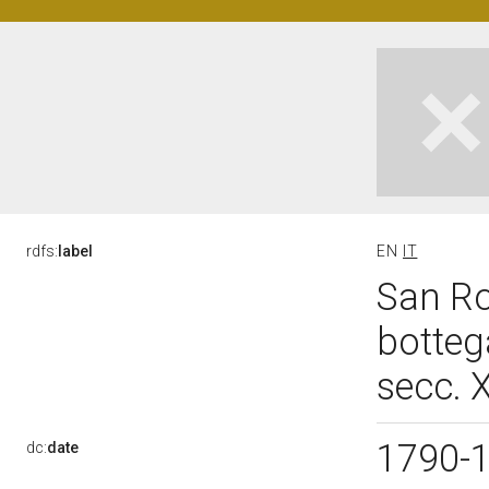
rdfs:
label
EN
IT
San Ro
bottega
secc. X
1790-
dc:
date