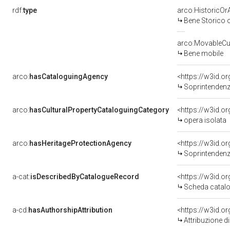
rdf:
type
arco:HistoricOrA
Bene Storico o
arco:MovableCul
Bene mobile
arco:
hasCataloguingAgency
<https://w3id.
Soprintendenza 
arco:
hasCulturalPropertyCataloguingCategory
<https://w3id.o
opera isolata
arco:
hasHeritageProtectionAgency
<https://w3id.
Soprintendenza 
a-cat:
isDescribedByCatalogueRecord
<https://w3id.
Scheda catalo
a-cd:
hasAuthorshipAttribution
Attribuzione d