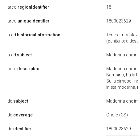
18
arco:
regionIdentifier
arco:
uniqueIdentifier
1800023629
a-cd:
historicalInformation
Tenera modulazion
(penitente a des
a-cd:
subject
Madonna che int
core:
description
Madonna che inter
Bambino, ha la t
Sulla cimasa: In
in età moderna, 
dc:
subject
Madonna che int
dc:
coverage
Oriolo (CS)
dc:
identifier
1800023629