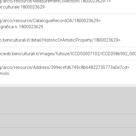
org/arco/resource/MeasurementCollection/1800023629-1>
ne culturale 1800023629
org/arco/resource/CatalogueRecordOA/1800023629>
grafica n: 1800023629
o.beniculturali.it/detail/HistoricOrArtisticProperty/1800023629>
ecweb.beniculturali.it/images/fullsize/ICCD50007102/ICCD3586992_00
org/arco/resource/Address/399ecefd6749c8b64822735773a0e7cd>
Oriolo