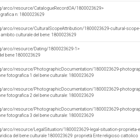
org/arco/resource/CatalogueRecordOA/1800023629>
grafica n: 1800023629
rg/arco/resource/CulturalScopeAttribution/1800023629-cultural-scope-a
i ambito culturale del bene: 1800023629
org/arco/resource/Dating/1800023629-1>
del bene 1800023629
org/arco/resource/PhotographicDocumentation/1800023629-photogra
e fotografica 1 del bene culturale: 1800023629
org/arco/resource/PhotographicDocumentation/1800023629-photogra
e fotografica 2 del bene culturale: 1800023629
org/arco/resource/PhotographicDocumentation/1800023629-photogra
e fotografica 3 del bene culturale: 1800023629
g/arco/resource/LegalSituation/1800023629-legal-situation-proprieta-en
ridica del bene culturale 1800023629: proprietà Ente religioso cattolico