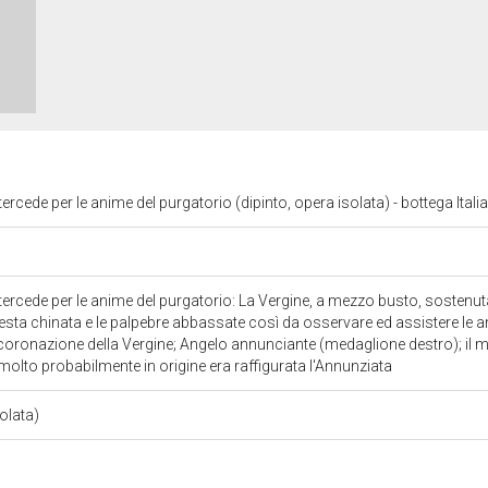
cede per le anime del purgatorio (dipinto, opera isolata) - bottega Italia
cede per le anime del purgatorio: La Vergine, a mezzo busto, sostenuta dal
esta chinata e le palpebre abbassate così da osservare ed assistere le 
coronazione della Vergine; Angelo annunciante (medaglione destro); il me
molto probabilmente in origine era raffigurata l'Annunziata
solata)