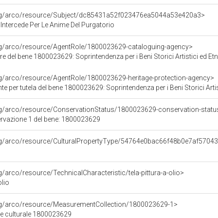
org/arco/resource/Subject/dc85431a52f023476ea5044a53e420a3>
ntercede Per Le Anime Del Purgatorio
org/arco/resource/AgentRole/1800023629-cataloguing-agency>
e del bene 1800023629: Soprintendenza per i Beni Storici Artistici ed Et
rg/arco/resource/AgentRole/1800023629-heritage-protection-agency>
e per tutela del bene 1800023629: Soprintendenza per i Beni Storici Artis
rg/arco/resource/ConservationStatus/1800023629-conservation-statu
ervazione 1 del bene: 1800023629
org/arco/resource/CulturalPropertyType/54764e0bac66f48b0e7af5704
g/arco/resource/TechnicalCharacteristic/tela-pittura-a-olio>
olio
org/arco/resource/MeasurementCollection/1800023629-1>
ne culturale 1800023629