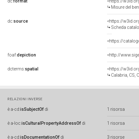
dc:
format
<https://w3id.
Misure del be
dc:
source
<https://w3id.
Scheda catalo
<https://catalog
foaf:
depiction
<http://www.sig
dcterms:
spatial
<https://w3id.
Calabria, CS, 
RELAZIONI INVERSE
è
a-cd:
isSubjectOf
di
1 risorsa
è
a-loc:
isCulturalPropertyAddressOf
di
1 risorsa
è
a-cd:
isDocumentationOf
di
3 risorse