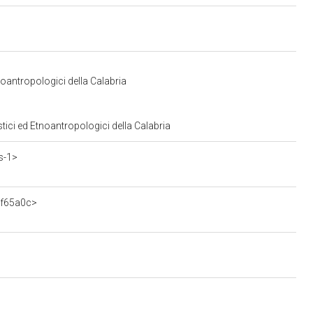
noantropologici della Calabria
tici ed Etnoantropologici della Calabria
s-1>
3f65a0c>