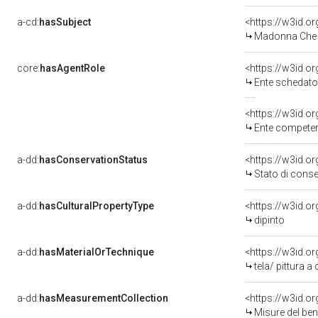
a-cd:
hasSubject
<https://w3id.
Madonna Che I
core:
hasAgentRole
<https://w3id.
Ente schedator
<https://w3id.o
Ente competent
a-dd:
hasConservationStatus
<https://w3id.o
Stato di cons
a-dd:
hasCulturalPropertyType
<https://w3id.
dipinto
a-dd:
hasMaterialOrTechnique
<https://w3id.or
tela/ pittura a 
a-dd:
hasMeasurementCollection
<https://w3id.
Misure del be