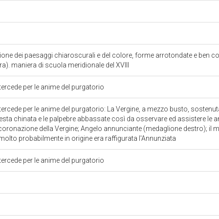
e dei paesaggi chiaroscurali e del colore, forme arrotondate e ben costrui
tra). maniera di scuola meridionale del XVIII
ercede per le anime del purgatorio
cede per le anime del purgatorio: La Vergine, a mezzo busto, sostenuta dal
esta chinata e le palpebre abbassate così da osservare ed assistere le 
coronazione della Vergine; Angelo annunciante (medaglione destro); il me
molto probabilmente in origine era raffigurata l'Annunziata
ercede per le anime del purgatorio