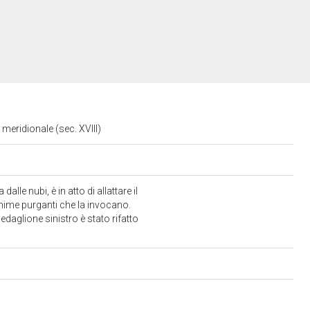
 meridionale (sec. XVIII)
le nubi, è in atto di allattare il
anime purganti che la invocano.
daglione sinistro è stato rifatto