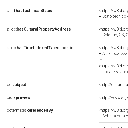
a-dd:
hasTechnicalStatus
<https://w3id.o
Stato tecnico
a-loc:
hasCulturalPropertyAddress
<https://w3id.
Calabria, CS, 
a-loc:
hasTimeIndexedTypedLocation
<https://w3id.o
Altra localizz
<https://w3id.
Localizzazione
dc:
subject
<http://culturai
pico:
preview
<http://www.sig
dcterms:
isReferencedBy
<https://w3id.
Scheda catalo