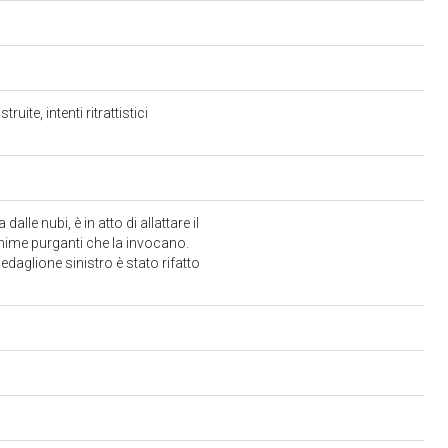
te, intenti ritrattistici
le nubi, è in atto di allattare il
anime purganti che la invocano.
daglione sinistro è stato rifatto