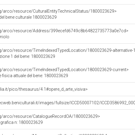
rg/arco/resource/CulturalEntityTechnicalStatus/1800023629>
 del bene culturale 1800023629
org/arco/resource/Address/399ecefd6749c8b64822735773a0e7cd>
Oriolo
rg/arco/resource/TimeIndexedTypedLocation/1800023629-alternative-
azione 1 del bene: 1800023629
org/arco/resource/TimeIndexedTypedLocation/1800023629-current>
 fisica attuale del bene: 1800023629
talia.it/pico/thesaurus/4.1#opere_d_arte_visiva>
ecweb.beniculturali.it/images/fullsize/ICCD50007102/ICCD3586992_00
org/arco/resource/CatalogueRecordOA/1800023629>
grafica n: 1800023629