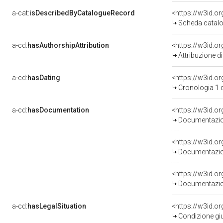
a-cat:
isDescribedByCatalogueRecord
<https://w3id.
Scheda catalo
a-cd:
hasAuthorshipAttribution
<https://w3id.o
Attribuzione d
a-cd:
hasDating
<https://w3id.
Cronologia 1 
a-cd:
hasDocumentation
<https://w3id.
Documentazion
<https://w3id.
Documentazion
<https://w3id.
Documentazion
a-cd:
hasLegalSituation
<https://w3id.or
Condizione giu