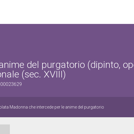
nime del purgatorio (dipinto, op
onale (sec. XVIII)
1800023629
solata Madonna che intercede per le anime del purgatorio