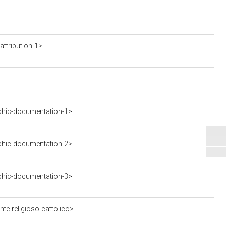
ttribution-1>
phic-documentation-1>
phic-documentation-2>
phic-documentation-3>
te-religioso-cattolico>