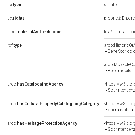
dipinto
dc:
type
dc:
rights
proprietà Ente r
pico:
materialAndTechnique
tela/ pittura a ol
rdf:
type
arco:HistoricOrA
Bene Storico o
arco:MovableCul
Bene mobile
arco:
hasCataloguingAgency
<https://w3id.
Soprintendenza 
arco:
hasCulturalPropertyCataloguingCategory
<https://w3id.o
opera isolata
arco:
hasHeritageProtectionAgency
<https://w3id.
Soprintendenza 