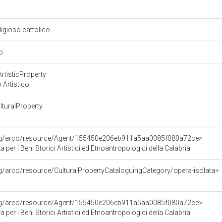
eligioso cattolico
io
rtisticProperty
 Artistico
turalProperty
org/arco/resource/Agent/155450e206eb911a5aa0085f080a72ce>
per i Beni Storici Artistici ed Etnoantropologici della Calabria
rg/arco/resource/CulturalPropertyCataloguingCategory/opera-isolata>
org/arco/resource/Agent/155450e206eb911a5aa0085f080a72ce>
per i Beni Storici Artistici ed Etnoantropologici della Calabria