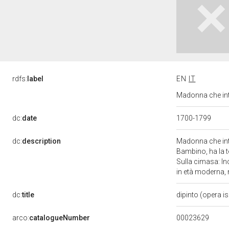
rdfs:
label
EN
IT
Madonna che inter
dc:
date
1700-1799
dc:
description
Madonna che inter
Bambino, ha la t
Sulla cimasa: In
in età moderna, 
dc:
title
dipinto (opera i
00023629
arco:
catalogueNumber