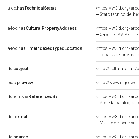
a-dd:
hasTechnicalStatus
<https://w3id.org/ar
Stato tecnico del b
a-loc:
hasCulturalPropertyAddress
<https://w3id.org/a
Calabria, VV, Parghel
a-loc:
hasTimeIndexedTypedLocation
<https://w3id.org/ar
Localizzazione fisic
dc:
subject
<http://culturaitalia.
pico:
preview
<http://www.sigecweb
dcterms:
isReferencedBy
<https://w3id.org/a
Scheda catalografi
dc:
format
<https://w3id.org/ar
Misure del bene cul
dc:
source
<https://w3id.org/a