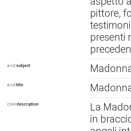
aspetto a
pittore, f
testimoni
presenti 
precede
Madonna 
a-cd:
subject
Madonna 
a-cd:
title
La Madon
core:
description
in bracci