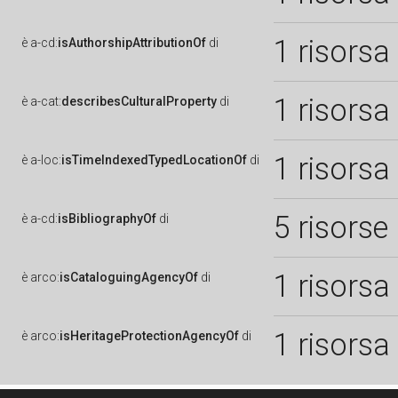
1 risorsa
è
a-cd:
isAuthorshipAttributionOf
di
1 risorsa
è
a-cat:
describesCulturalProperty
di
1 risorsa
è
a-loc:
isTimeIndexedTypedLocationOf
di
5 risorse
è
a-cd:
isBibliographyOf
di
1 risorsa
è
arco:
isCataloguingAgencyOf
di
1 risorsa
è
arco:
isHeritageProtectionAgencyOf
di