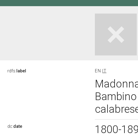
rdfs:
label
EN
IT
Madonna 
Bambino e
calabrese
1800-18
dc:
date