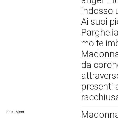
angeli int
indosso u
Ai suoi p
Parghelia
molte imb
Madonna 
da corone
attravers
presenti a
racchiusa
Madonna 
dc:
subject