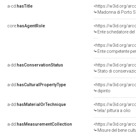
a-cd:
hasTitle
<https://w3id.org/ar
Madonna di Porto S
core:
hasAgentRole
<https://w3id.org/ar
Ente schedatore del ben
<https://w3id.org/ar
Ente competente per tutel
a-dd:
hasConservationStatus
<https://w3id.org/ar
Stato di conservazi
a-dd:
hasCulturalPropertyType
<https://w3id.org/a
dipinto
a-dd:
hasMaterialOrTechnique
<https://w3id.org/arco
tela/ pittura a olio
a-dd:
hasMeasurementCollection
<https://w3id.org/ar
Misure del bene cul