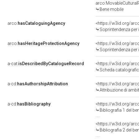
arco:MovableCultural
Bene mobile
arco:
hasCataloguingAgency
<https://w3id.org/a
Soprintendenza per i 
arco:
hasHeritageProtectionAgency
<https://w3id.org/a
Soprintendenza per i 
a-cat:
isDescribedByCatalogueRecord
<https://w3id.org/a
Scheda catalografi
a-cd:
hasAuthorshipAttribution
<https://w3id.org/arc
Attribuzione di ambi
a-cd:
hasBibliography
<https://w3id.org/ar
Bibliografia 1 del b
<https://w3id.org/ar
Bibliografia 2 del b