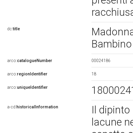
presenti a
racchiusa
Madonna 
dc:
title
Bambino e
00024186
arco:
catalogueNumber
18
arco:
regionIdentifier
1800024
arco:
uniqueIdentifier
Il dipinto
a-cd:
historicalInformation
lacune nel