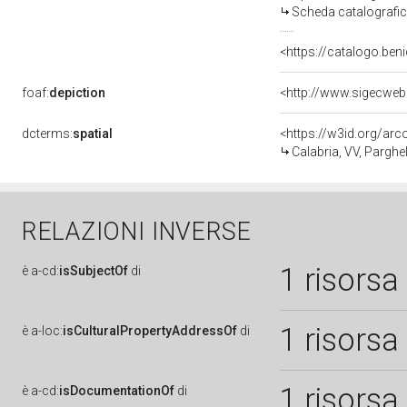
Scheda catalografi
<https://catalogo.beni
foaf:
depiction
<http://www.sigecweb
dcterms:
spatial
<https://w3id.org/a
Calabria, VV, Parghel
RELAZIONI INVERSE
1 risorsa
è
a-cd:
isSubjectOf
di
1 risorsa
è
a-loc:
isCulturalPropertyAddressOf
di
1 risorsa
è
a-cd:
isDocumentationOf
di