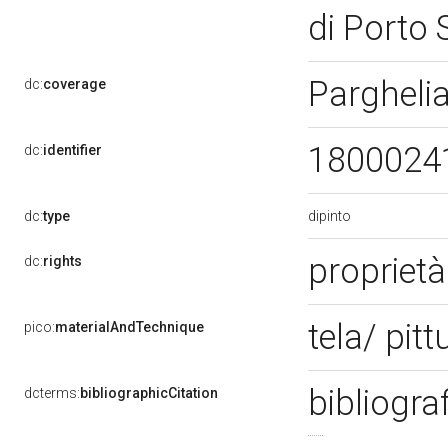
di Porto
Pargheli
dc:
coverage
1800024
dc:
identifier
dipinto
dc:
type
proprietà
dc:
rights
tela/ pitt
pico:
materialAndTechnique
bibliogra
dcterms:
bibliographicCitation