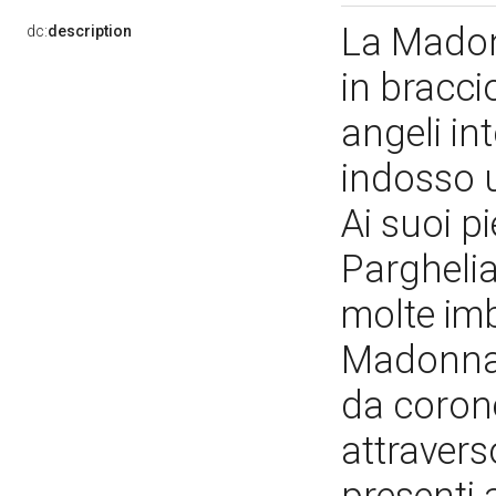
La Madon
dc:
description
in bracci
angeli int
indosso u
Ai suoi p
Parghelia
molte imb
Madonna 
da corone
attravers