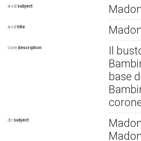
Madon
a-cd:
subject
Madonn
a-cd:
title
Il bus
core:
description
Bambin
base de
Bambi
corone
Madonn
dc:
subject
Madonn