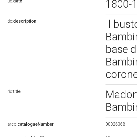
1800-
dc:
date
Il bus
dc:
description
Bambin
base de
Bambi
corone
Madonn
dc:
title
Bambin
00026368
arco:
catalogueNumber