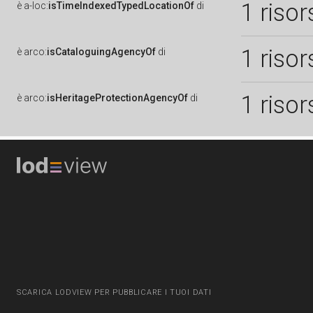
1 risor
è
a-loc:
isTimeIndexedTypedLocationOf
di
1 risor
è
arco:
isCataloguingAgencyOf
di
1 risor
è
arco:
isHeritageProtectionAgencyOf
di
SCARICA LODVIEW PER PUBBLICARE I TUOI DATI