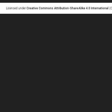
Licensed under
Creative Commons Attribution-ShareAlike 4.0 International
(C