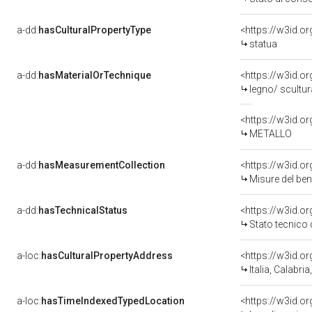
a-dd:
hasCulturalPropertyType
<https://w3id.
statua
a-dd:
hasMaterialOrTechnique
<https://w3id.o
legno/ scultur
<https://w3id.o
METALLO
a-dd:
hasMeasurementCollection
<https://w3id.
Misure del be
a-dd:
hasTechnicalStatus
<https://w3id.o
Stato tecnico
a-loc:
hasCulturalPropertyAddress
<https://w3id.
Italia, Calabr
a-loc:
hasTimeIndexedTypedLocation
<https://w3id.