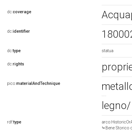
Acqua
dc:
coverage
18000
dc:
identifier
statua
dc:
type
proprie
dc:
rights
metall
pico:
materialAndTechnique
legno/
rdf:
type
arco:HistoricOrA
Bene Storico o