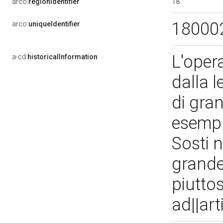
18
arco:
regionIdentifier
18000
arco:
uniqueIdentifier
L'oper
a-cd:
historicalInformation
dalla l
di gran
esempl
Sosti n
grande
piuttos
ad||ar