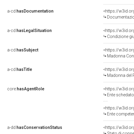
a-cd:
hasDocumentation
Documentazion
a-cd:
hasLegalSituation
Condizione giu
a-cd:
hasSubject
<https://w3id.
Madonna Con 
a-cd:
hasTitle
<https://w3id.o
Madonna del P
core:
hasAgentRole
<https://w3id.
Ente schedatore d
<https://w3id.o
Ente competente per
a-dd:
hasConservationStatus
<https://w3id.o
Stato di cons