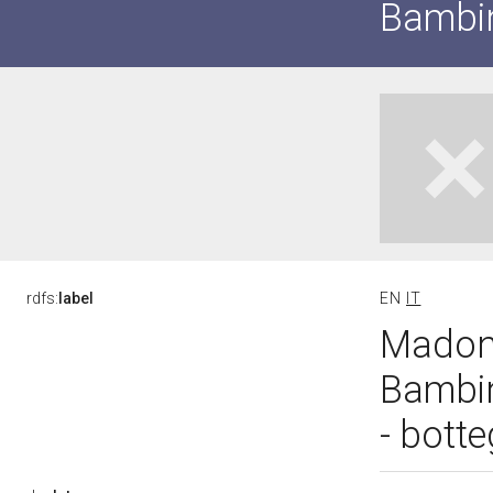
Bambin
rdfs:
label
EN
IT
Madonn
Bambin
- botte