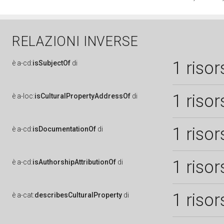
RELAZIONI INVERSE
1 risor
è
a-cd:
isSubjectOf
di
1 risor
è
a-loc:
isCulturalPropertyAddressOf
di
1 risor
è
a-cd:
isDocumentationOf
di
1 risor
è
a-cd:
isAuthorshipAttributionOf
di
1 risor
è
a-cat:
describesCulturalProperty
di