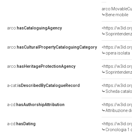
arco:MovableCul
Bene mobile
arco:
hasCataloguingAgency
<https://w3id.
Soprintendenza 
arco:
hasCulturalPropertyCataloguingCategory
<https://w3id.o
opera isolata
arco:
hasHeritageProtectionAgency
<https://w3id.
Soprintendenza 
a-cat:
isDescribedByCatalogueRecord
<https://w3id.
Scheda catalo
a-cd:
hasAuthorshipAttribution
Attribuzione d
a-cd:
hasDating
<https://w3id.
Cronologia 1 