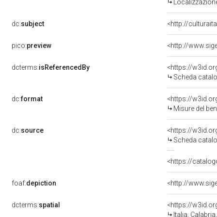
Localizzazione
dc:
subject
<http://culturai
pico:
preview
dcterms:
isReferencedBy
<https://w3id.
Scheda catalo
dc:
format
<https://w3id.
Misure del be
dc:
source
<https://w3id.
Scheda catalo
<https://catalog
foaf:
depiction
dcterms:
spatial
<https://w3id.
Italia, Calabr