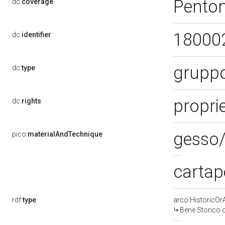
Pento
dc:
coverage
18000
dc:
identifier
gruppo
dc:
type
proprie
dc:
rights
gesso/
pico:
materialAndTechnique
cartap
rdf:
type
arco:HistoricOrA
Bene Storico o