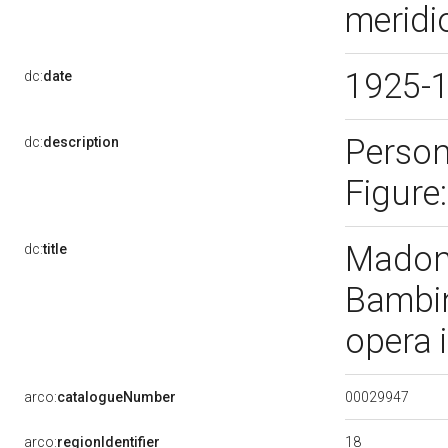
meridi
1925-
dc:
date
Person
dc:
description
Figure
Madon
dc:
title
Bambin
opera 
00029947
arco:
catalogueNumber
18
arco:
regionIdentifier