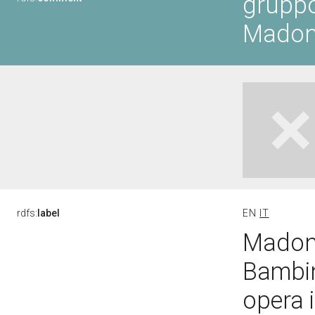
gruppo
Madon
rdfs:
label
EN
IT
Madon
Bambin
opera i