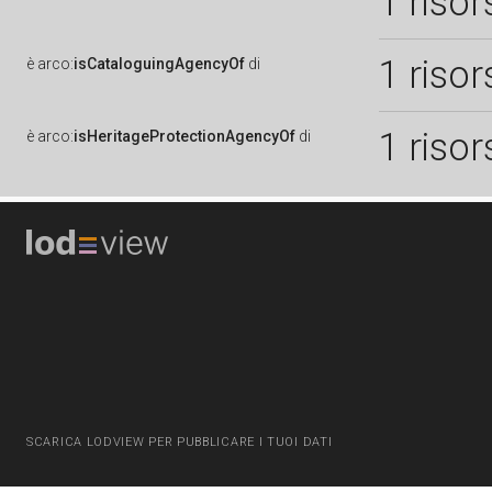
1 risor
1 risor
è
arco:
isCataloguingAgencyOf
di
1 risor
è
arco:
isHeritageProtectionAgencyOf
di
SCARICA LODVIEW PER PUBBLICARE I TUOI DATI