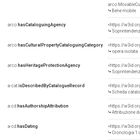
arco:MovableCul
Bene mobile
arco:
hasCataloguingAgency
<https://w3id.
Soprintendenza 
arco:
hasCulturalPropertyCataloguingCategory
<https://w3id.o
opera isolata
arco:
hasHeritageProtectionAgency
<https://w3id.
Soprintendenza 
a-cat:
isDescribedByCatalogueRecord
<https://w3id.
Scheda catalo
a-cd:
hasAuthorshipAttribution
Attribuzione d
a-cd:
hasDating
<https://w3id.
Cronologia 1 