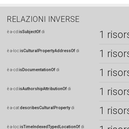
RELAZIONI INVERSE
1 risor
è
a-cd:
isSubjectOf
di
1 risor
è
a-loc:
isCulturalPropertyAddressOf
di
1 risor
è
a-cd:
isDocumentationOf
di
1 risor
è
a-cd:
isAuthorshipAttributionOf
di
1 risor
è
a-cat:
describesCulturalProperty
di
è
a-loc:
isTimeIndexedTypedLocationOf
di