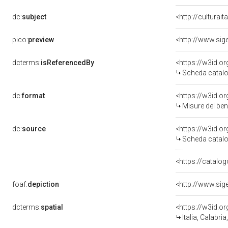
dc:
subject
<http://culturai
pico:
preview
dcterms:
isReferencedBy
<https://w3id.
Scheda catalo
dc:
format
<https://w3id.
Misure del be
dc:
source
<https://w3id.
Scheda catalo
<https://catalog
foaf:
depiction
dcterms:
spatial
<https://w3id.
Italia, Calabri