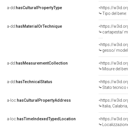
a-dd:
hasCulturalPropertyType
Tipo del bene:
a-dd:
hasMaterialOrTechnique
<https://w3id.o
cartapesta/ mo
<https://w3id.o
gesso/ model
a-dd:
hasMeasurementCollection
<https://w3id.
Misure del be
a-dd:
hasTechnicalStatus
<https://w3id.o
Stato tecnico
a-loc:
hasCulturalPropertyAddress
<https://w3id.
Italia, Calabri
a-loc:
hasTimeIndexedTypedLocation
<https://w3id.
Localizzazione