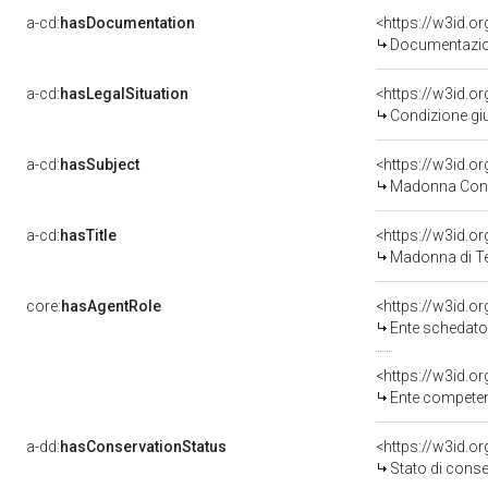
a-cd:
hasDocumentation
Documentazion
a-cd:
hasLegalSituation
Condizione giu
a-cd:
hasSubject
<https://w3id.
Madonna Con 
a-cd:
hasTitle
<https://w3id.o
Madonna di T
core:
hasAgentRole
<https://w3id.
Ente schedatore d
<https://w3id.o
Ente competente per
a-dd:
hasConservationStatus
<https://w3id.o
Stato di cons