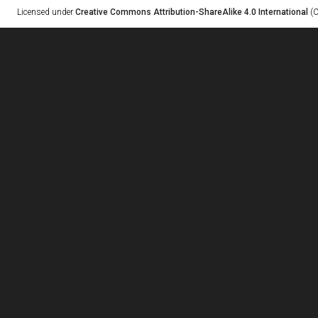
Licensed under
Creative Commons Attribution-ShareAlike 4.0 International
(C