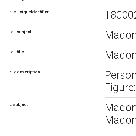
18000
arco:
uniqueIdentifier
Madon
a-cd:
subject
Madon
a-cd:
title
Person
core:
description
Figure
Madonn
dc:
subject
Madon