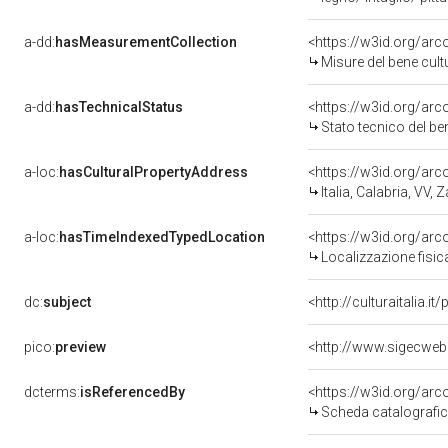
a-dd:
hasMeasurementCollection
<https://w3id.org/ar
Misure del bene cul
a-dd:
hasTechnicalStatus
<https://w3id.org/ar
Stato tecnico del b
a-loc:
hasCulturalPropertyAddress
<https://w3id.org/a
Italia, Calabria, VV,
a-loc:
hasTimeIndexedTypedLocation
<https://w3id.org/ar
Localizzazione fisic
dc:
subject
<http://culturaitalia.
pico:
preview
<http://www.sigecweb
dcterms:
isReferencedBy
<https://w3id.org/a
Scheda catalografi