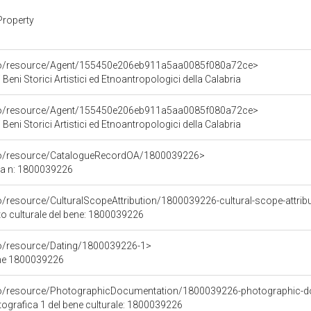
Property
rco/resource/Agent/155450e206eb911a5aa0085f080a72ce>
Beni Storici Artistici ed Etnoantropologici della Calabria
rco/resource/Agent/155450e206eb911a5aa0085f080a72ce>
Beni Storici Artistici ed Etnoantropologici della Calabria
rco/resource/CatalogueRecordOA/1800039226>
ca n: 1800039226
o/resource/CulturalScopeAttribution/1800039226-cultural-scope-attrib
to culturale del bene: 1800039226
co/resource/Dating/1800039226-1>
ene 1800039226
rco/resource/PhotographicDocumentation/1800039226-photographic-d
grafica 1 del bene culturale: 1800039226