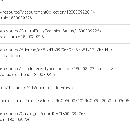
co/resource/MeasurementCollection/1800039226-1>
turale 1800039226
co/resource/CulturalEntityTechnicalStatus/1800039226>
ene culturale 1800039226
rco/resource/Address/a68f2d1809f96597d57884712c7b5d43>
 Zaccanopoli
co/resource/TimeIndexedTypedLocation/1800039226-current>
a attuale del bene: 1800039226
it/pico/thesaurus/4.1#opere_d_arte_visiva>
.beniculturali.it/images/fullsize/ICCD50007102/ICCD3542050_a003696
rco/resource/CatalogueRecordOA/1800039226>
ca n: 1800039226