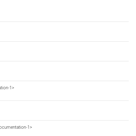
ution-1>
ocumentation-1>