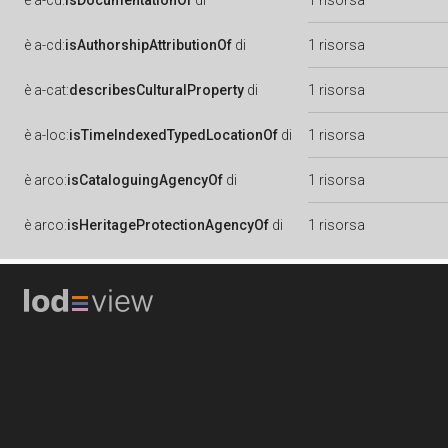
è
a-cd:
isDocumentationOf
di
1 risorsa
è
a-cd:
isAuthorshipAttributionOf
di
1 risorsa
è
a-cat:
describesCulturalProperty
di
1 risorsa
è
a-loc:
isTimeIndexedTypedLocationOf
di
1 risorsa
è
arco:
isCataloguingAgencyOf
di
1 risorsa
è
arco:
isHeritageProtectionAgencyOf
di
1 risorsa