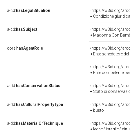
a-cd:
hasLegalSituation
<https://w3id.org/arc
Condizione giuridica
a-cd:
hasSubject
<https://w3id.org/a
Madonna Con Bambi
core:
hasAgentRole
<https://w3id.org/ar
Ente schedatore del 
<https://w3id.org/ar
Ente competente per 
a-dd:
hasConservationStatus
<https://w3id.org/ar
Stato di conservazi
a-dd:
hasCulturalPropertyType
<https://w3id.org/a
busto
a-dd:
hasMaterialOrTechnique
<https://w3id.org/arc
legno/ intaglio/ pitt