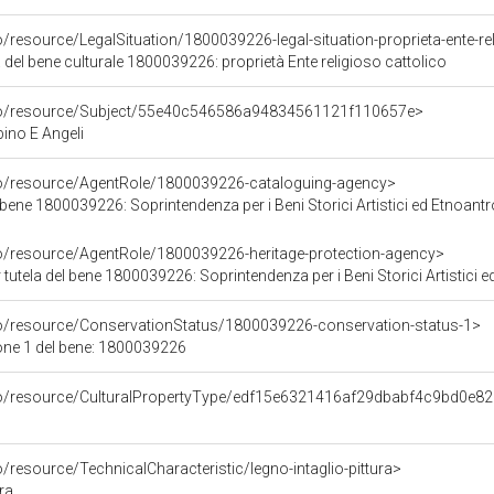
o/resource/LegalSituation/1800039226-legal-situation-proprieta-ente-re
 del bene culturale 1800039226: proprietà Ente religioso cattolico
rco/resource/Subject/55e40c546586a94834561121f110657e>
no E Angeli
co/resource/AgentRole/1800039226-cataloguing-agency>
bene 1800039226: Soprintendenza per i Beni Storici Artistici ed Etnoantr
co/resource/AgentRole/1800039226-heritage-protection-agency>
tutela del bene 1800039226: Soprintendenza per i Beni Storici Artistici e
co/resource/ConservationStatus/1800039226-conservation-status-1>
one 1 del bene: 1800039226
rco/resource/CulturalPropertyType/edf15e6321416af29dbabf4c9bd0e8
o/resource/TechnicalCharacteristic/legno-intaglio-pittura>
ura