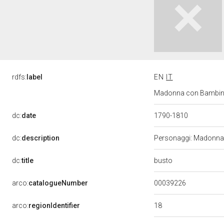
rdfs:
label
EN
IT
Madonna con Bambino e 
dc:
date
1790-1810
dc:
description
Personaggi: Madonna;
busto
dc:
title
00039226
arco:
catalogueNumber
18
arco:
regionIdentifier