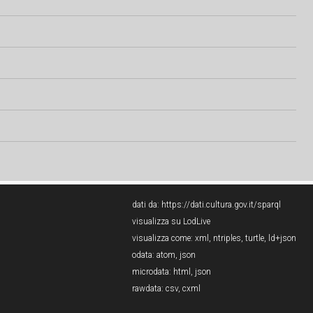
dati da:
https://dati.cultura.gov.it/sparql
visualizza su LodLive
visualizza come:
xml
,
ntriples
,
turtle
,
ld+json
odata:
atom
,
json
microdata:
html
,
json
rawdata:
csv
,
cxml