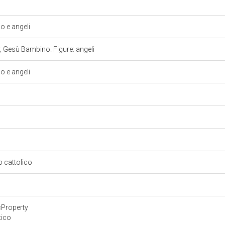
 e angeli
 Gesù Bambino. Figure: angeli
 e angeli
so cattolico
a
cProperty
tico