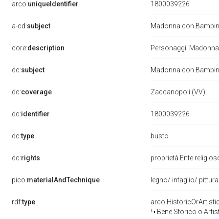
arco:
uniqueIdentifier
1800039226
a-cd:
subject
Madonna con Bambino
core:
description
Personaggi: Madonna;
dc:
subject
Madonna con Bambino
dc:
coverage
Zaccanopoli (VV)
dc:
identifier
1800039226
busto
dc:
type
dc:
rights
proprietà Ente religio
pico:
materialAndTechnique
legno/ intaglio/ pittur
rdf:
type
arco:HistoricOrArtisti
Bene Storico o Artis