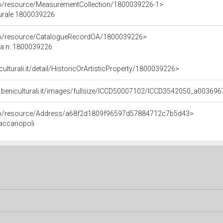
co/resource/MeasurementCollection/1800039226-1>
turale 1800039226
rco/resource/CatalogueRecordOA/1800039226>
ca n: 1800039226
culturali.it/detail/HistoricOrArtisticProperty/1800039226>
.beniculturali.it/images/fullsize/ICCD50007102/ICCD3542050_a003696
rco/resource/Address/a68f2d1809f96597d57884712c7b5d43>
 Zaccanopoli