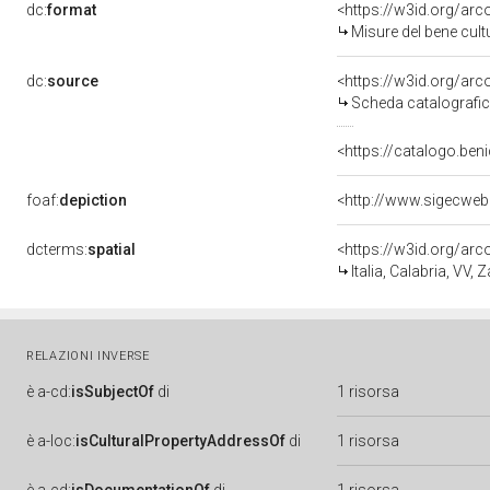
dc:
format
<https://w3id.org/ar
Misure del bene cul
dc:
source
<https://w3id.org/a
Scheda catalografi
<https://catalogo.beni
foaf:
depiction
<http://www.sigecweb
dcterms:
spatial
<https://w3id.org/a
Italia, Calabria, VV,
RELAZIONI INVERSE
è
a-cd:
isSubjectOf
di
1 risorsa
è
a-loc:
isCulturalPropertyAddressOf
di
1 risorsa