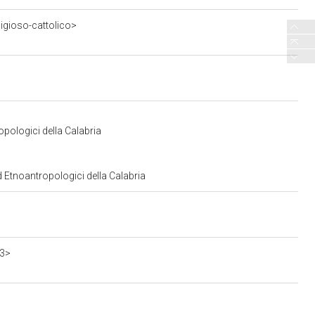
ligioso-cattolico>
opologici della Calabria
d Etnoantropologici della Calabria
23>