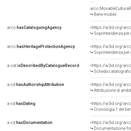
arco:MovableCultural
Bene mobile
arco:
hasCataloguingAgency
<https://w3id.org/a
Soprintendenza per i 
arco:
hasHeritageProtectionAgency
<https://w3id.org/a
Soprintendenza per i 
a-cat:
isDescribedByCatalogueRecord
<https://w3id.org/a
Scheda catalografi
a-cd:
hasAuthorshipAttribution
<https://w3id.org/arc
Attribuzione di ambi
a-cd:
hasDating
<https://w3id.org/ar
Cronologia 1 del b
a-cd:
hasDocumentation
<https://w3id.org/a
Documentazione foto