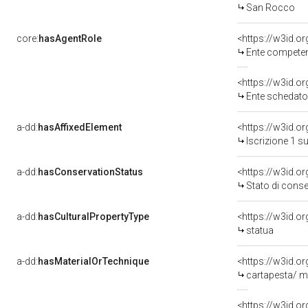
San Rocco
core:
hasAgentRole
<https://w3id.o
Ente competente per
<https://w3id.
Ente schedatore d
a-dd:
hasAffixedElement
<https://w3id.o
Iscrizione 1 s
a-dd:
hasConservationStatus
<https://w3id.o
Stato di cons
a-dd:
hasCulturalPropertyType
<https://w3id.
statua
a-dd:
hasMaterialOrTechnique
<https://w3id.o
cartapesta/ mo
<https://w3id.o