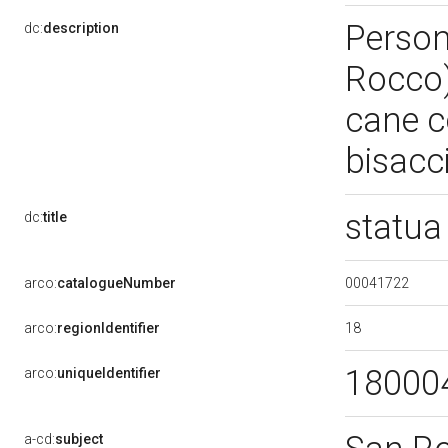
Person
dc:
description
Rocco)
cane c
bisacc
statua
dc:
title
00041722
arco:
catalogueNumber
18
arco:
regionIdentifier
18000
arco:
uniqueIdentifier
a-cd:
subject