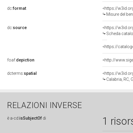
dc:
format
<https://w3id.
Misure del be
dc:
source
<https://w3id.
Scheda catalo
<https://catalog
foaf:
depiction
dcterms:
spatial
<https://w3id.
Calabria, RC, 
RELAZIONI INVERSE
1 risor
è
a-cd:
isSubjectOf
di