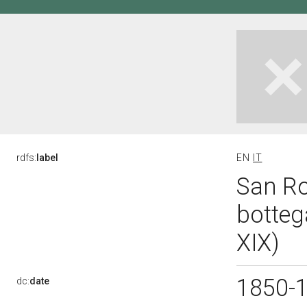
rdfs:
label
EN
IT
San Ro
botteg
XIX)
1850-
dc:
date