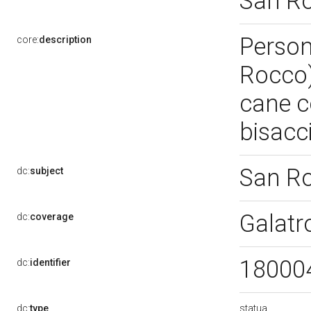
San R
Person
core:
description
Rocco)
cane c
bisacc
San R
dc:
subject
Galatr
dc:
coverage
18000
dc:
identifier
statua
dc:
type