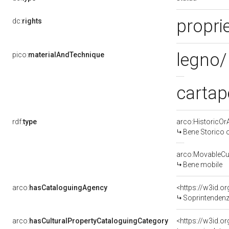
proprie
dc:
rights
legno/
pico:
materialAndTechnique
cartap
rdf:
type
arco:HistoricOrA
Bene Storico o
arco:MovableCul
Bene mobile
arco:
hasCataloguingAgency
<https://w3id.
Soprintendenza 
arco:
hasCulturalPropertyCataloguingCategory
<https://w3id.o