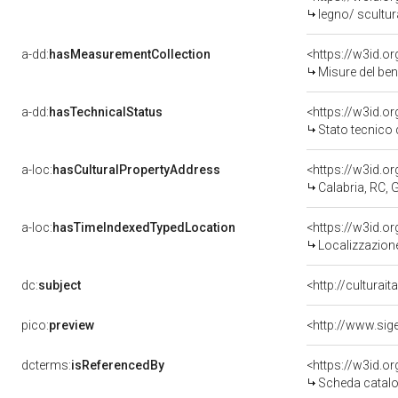
legno/ scultur
a-dd:
hasMeasurementCollection
<https://w3id.
Misure del be
a-dd:
hasTechnicalStatus
<https://w3id.o
Stato tecnico
a-loc:
hasCulturalPropertyAddress
<https://w3id.
Calabria, RC, 
a-loc:
hasTimeIndexedTypedLocation
<https://w3id.
Localizzazione
dc:
subject
<http://culturai
pico:
preview
dcterms:
isReferencedBy
<https://w3id.
Scheda catalo