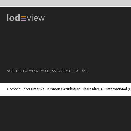
SCARICA LODVIEW PER PUBBLICARE I TUOI DATI
Licensed under
Creative Commons Attribution-ShareAlike 4.0 International
(C