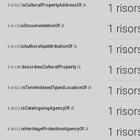
1 risor
è
a-loc:
isCulturalPropertyAddressOf
di
1 risor
è
a-cd:
isDocumentationOf
di
1 risor
è
a-cd:
isAuthorshipAttributionOf
di
1 risor
è
a-cat:
describesCulturalProperty
di
1 risor
è
a-loc:
isTimeIndexedTypedLocationOf
di
1 risor
è
arco:
isCataloguingAgencyOf
di
1 risor
è
arco:
isHeritageProtectionAgencyOf
di