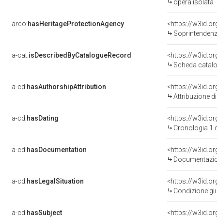
opera isolata
arco:
hasHeritageProtectionAgency
<https://w3id.
Soprintendenza 
a-cat:
isDescribedByCatalogueRecord
<https://w3id.
Scheda catalo
a-cd:
hasAuthorshipAttribution
Attribuzione d
a-cd:
hasDating
<https://w3id.
Cronologia 1 
a-cd:
hasDocumentation
Documentazion
a-cd:
hasLegalSituation
Condizione giu
a-cd:
hasSubject
<https://w3id.