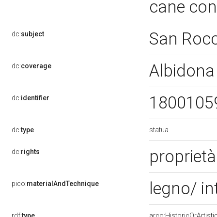
cane con
San Roc
dc:
subject
Albidona
dc:
coverage
1800105
dc:
identifier
statua
dc:
type
proprietà
dc:
rights
legno/ in
pico:
materialAndTechnique
rdf:
type
arco:HistoricOrArtisti