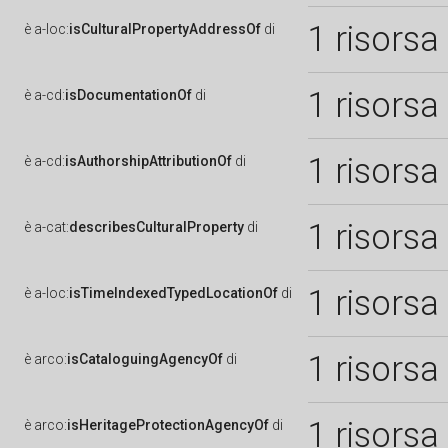
1 risorsa
è
a-loc:
isCulturalPropertyAddressOf
di
1 risorsa
è
a-cd:
isDocumentationOf
di
1 risorsa
è
a-cd:
isAuthorshipAttributionOf
di
1 risorsa
è
a-cat:
describesCulturalProperty
di
1 risorsa
è
a-loc:
isTimeIndexedTypedLocationOf
di
1 risorsa
è
arco:
isCataloguingAgencyOf
di
1 risorsa
è
arco:
isHeritageProtectionAgencyOf
di