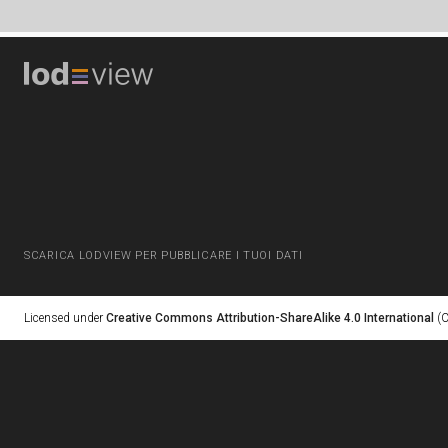
SCARICA LODVIEW PER PUBBLICARE I TUOI DATI
Licensed under
Creative Commons Attribution-ShareAlike 4.0 International
(C