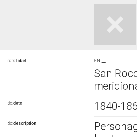
rdfs:
label
EN
IT
San Rocco
meridiona
1840-18
dc:
date
Personagg
dc:
description