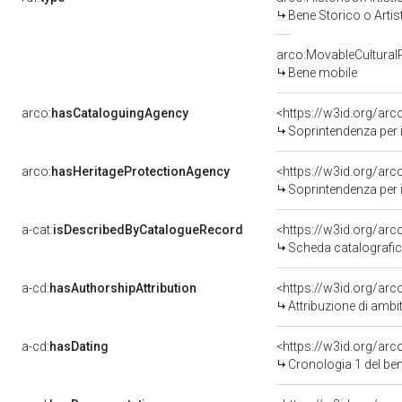
Bene Storico o Artis
arco:MovableCultural
Bene mobile
arco:
hasCataloguingAgency
<https://w3id.org/a
Soprintendenza per i 
arco:
hasHeritageProtectionAgency
<https://w3id.org/a
Soprintendenza per i 
a-cat:
isDescribedByCatalogueRecord
<https://w3id.org/a
Scheda catalografi
a-cd:
hasAuthorshipAttribution
<https://w3id.org/arc
Attribuzione di ambi
a-cd:
hasDating
<https://w3id.org/ar
Cronologia 1 del b