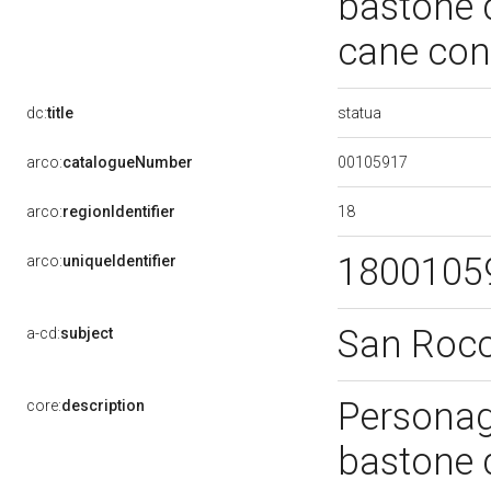
bastone d
cane con
statua
dc:
title
00105917
arco:
catalogueNumber
18
arco:
regionIdentifier
1800105
arco:
uniqueIdentifier
San Roc
a-cd:
subject
Personagg
core:
description
bastone d