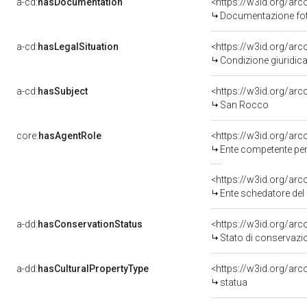
a-cd:
hasDocumentation
Documentazione foto
a-cd:
hasLegalSituation
Condizione giuridica
a-cd:
hasSubject
<https://w3id.org/a
San Rocco
core:
hasAgentRole
<https://w3id.org/ar
Ente competente per tutel
<https://w3id.org/ar
Ente schedatore del ben
a-dd:
hasConservationStatus
<https://w3id.org/ar
Stato di conservazi
a-dd:
hasCulturalPropertyType
<https://w3id.org/a
statua