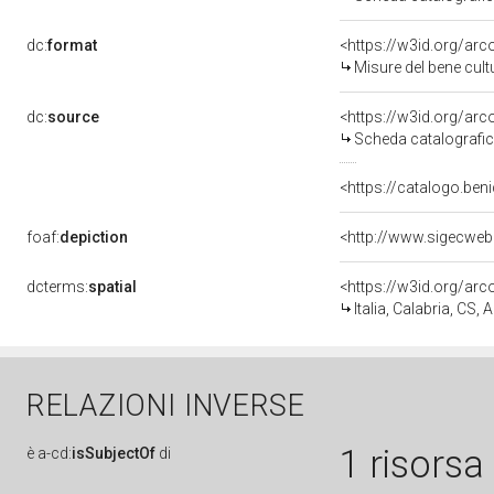
dc:
format
<https://w3id.org/ar
Misure del bene cul
dc:
source
<https://w3id.org/a
Scheda catalografi
<https://catalogo.beni
foaf:
depiction
<http://www.sigecweb
dcterms:
spatial
<https://w3id.org/a
Italia, Calabria, CS, 
RELAZIONI INVERSE
1 risorsa
è
a-cd:
isSubjectOf
di