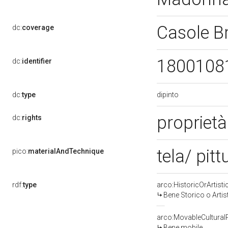
Casole B
dc:
coverage
1800108
dc:
identifier
dipinto
dc:
type
proprietà
dc:
rights
tela/ pitt
pico:
materialAndTechnique
rdf:
type
arco:HistoricOrArtisti
Bene Storico o Artis
arco:MovableCultural
Bene mobile