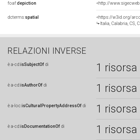
foaf:
depiction
<http://www.sigecweb
dcterms:
spatial
<https://w3id.org/a
Italia, Calabria, CS,
RELAZIONI INVERSE
1 risorsa
è
a-cd:
isSubjectOf
di
1 risorsa
è
a-cd:
isAuthorOf
di
1 risorsa
è
a-loc:
isCulturalPropertyAddressOf
di
1 risorsa
è
a-cd:
isDocumentationOf
di