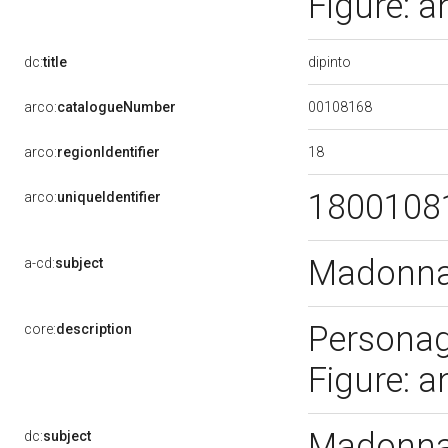
Figure: a
dipinto
dc:
title
00108168
arco:
catalogueNumber
18
arco:
regionIdentifier
1800108
arco:
uniqueIdentifier
Madonna 
a-cd:
subject
Personag
core:
description
Figure: a
Madonna 
dc:
subject