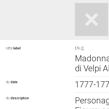
rdfs:
label
EN
IT
Madonna 
di Velpi A
1777-17
dc:
date
Personag
dc:
description