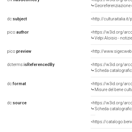
Georeferenziazione 
dc:
subject
<http://culturaitalia.
pico:
author
<https://w3id.org/a
Velpi Aloisio - notiz
pico:
preview
<http://www.sigecweb
dcterms:
isReferencedBy
<https://w3id.org/a
Scheda catalografi
dc:
format
<https://w3id.org/ar
Misure del bene cul
dc:
source
<https://w3id.org/a
Scheda catalografi
<https://catalogo.beni