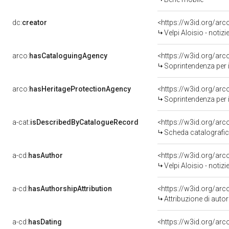
dc:
creator
<https://w3id.org/a
Velpi Aloisio - notiz
arco:
hasCataloguingAgency
<https://w3id.org/a
Soprintendenza per i 
arco:
hasHeritageProtectionAgency
<https://w3id.org/a
Soprintendenza per i 
a-cat:
isDescribedByCatalogueRecord
<https://w3id.org/a
Scheda catalografi
a-cd:
hasAuthor
<https://w3id.org/a
Velpi Aloisio - notiz
a-cd:
hasAuthorshipAttribution
<https://w3id.org/ar
Attribuzione di aut
a-cd:
hasDating
<https://w3id.org/ar