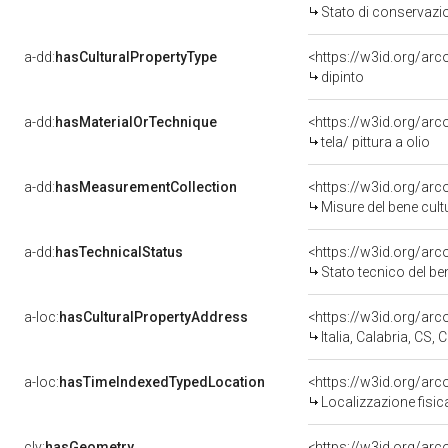
Stato di conservazi
a-dd:
hasCulturalPropertyType
<https://w3id.org/a
dipinto
a-dd:
hasMaterialOrTechnique
<https://w3id.org/arco
tela/ pittura a olio
a-dd:
hasMeasurementCollection
<https://w3id.org/ar
Misure del bene cul
a-dd:
hasTechnicalStatus
<https://w3id.org/ar
Stato tecnico del b
a-loc:
hasCulturalPropertyAddress
<https://w3id.org/a
Italia, Calabria, CS,
a-loc:
hasTimeIndexedTypedLocation
<https://w3id.org/ar
Localizzazione fisic
clv:
hasGeometry
<https://w3id.org/ar