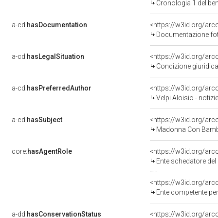
Cronologia 1 del b
a-cd:
hasDocumentation
Documentazione foto
a-cd:
hasLegalSituation
Condizione giuridica
a-cd:
hasPreferredAuthor
<https://w3id.org/a
Velpi Aloisio - notiz
a-cd:
hasSubject
<https://w3id.org/a
Madonna Con Bambi
core:
hasAgentRole
<https://w3id.org/ar
Ente schedatore del ben
<https://w3id.org/ar
Ente competente per tutel
a-dd:
hasConservationStatus
<https://w3id.org/ar