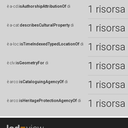
1 risorsa
è
a-cd:
isAuthorshipAttributionOf
di
1 risorsa
è
a-cat:
describesCulturalProperty
di
1 risorsa
è
a-loc:
isTimeIndexedTypedLocationOf
di
1 risorsa
è
clv:
isGeometryFor
di
1 risorsa
è
arco:
isCataloguingAgencyOf
di
1 risorsa
è
arco:
isHeritageProtectionAgencyOf
di