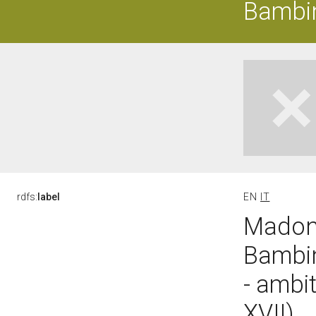
Bambin
rdfs:
label
EN
IT
Madonn
Bambin
- ambi
XVII)