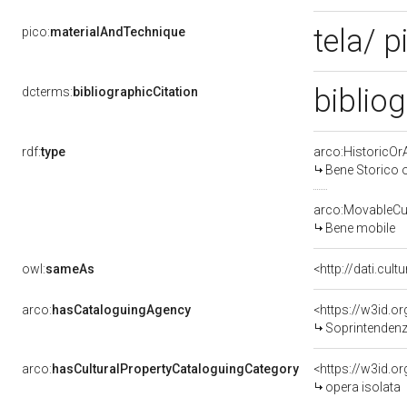
tela/ p
pico:
materialAndTechnique
biblio
dcterms:
bibliographicCitation
rdf:
type
arco:HistoricOrA
Bene Storico o
arco:MovableCul
Bene mobile
owl:
sameAs
<http://dati.cult
arco:
hasCataloguingAgency
<https://w3id.
Soprintendenza 
arco:
hasCulturalPropertyCataloguingCategory
<https://w3id.o
opera isolata