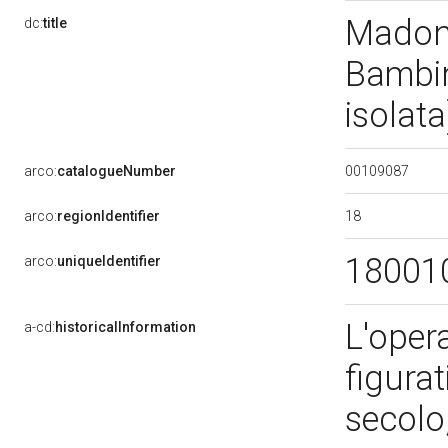
Madonn
dc:
title
Bambin
isolat
00109087
arco:
catalogueNumber
18
arco:
regionIdentifier
18001
arco:
uniqueIdentifier
L'opera
a-cd:
historicalInformation
figurati
secolo