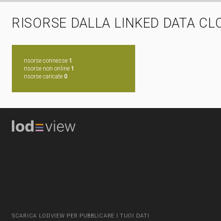
RISORSE DALLA LINKED DATA CL
risorse connesse
1
risorse non online
1
risorse caricate
0
SCARICA LODVIEW PER PUBBLICARE I TUOI DATI