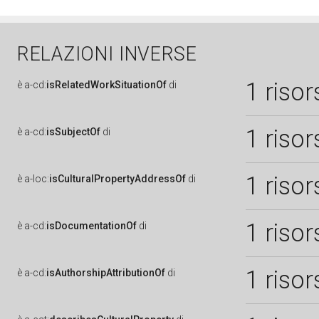
RELAZIONI INVERSE
1 risor
è
a-cd:
isRelatedWorkSituationOf
di
1 risor
è
a-cd:
isSubjectOf
di
1 risor
è
a-loc:
isCulturalPropertyAddressOf
di
1 risor
è
a-cd:
isDocumentationOf
di
1 risor
è
a-cd:
isAuthorshipAttributionOf
di