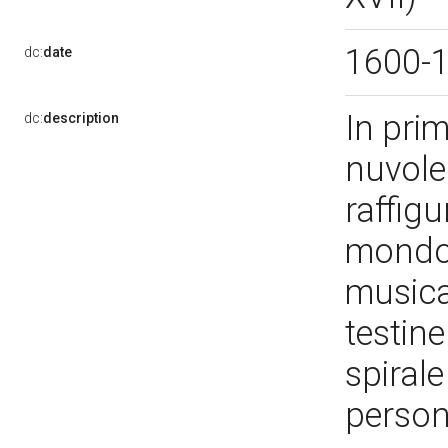
1600-
dc:
date
In pri
dc:
description
nuvole
raffigu
mondo,
musican
testine
spirale
person