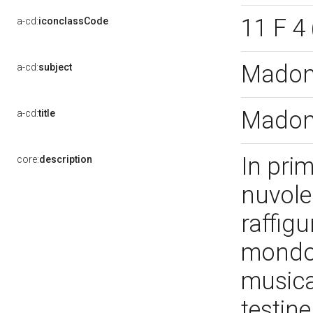
11 F 4
a-cd:
iconclassCode
Madon
a-cd:
subject
Madonn
a-cd:
title
In pri
core:
description
nuvole
raffigu
mondo,
musican
testine