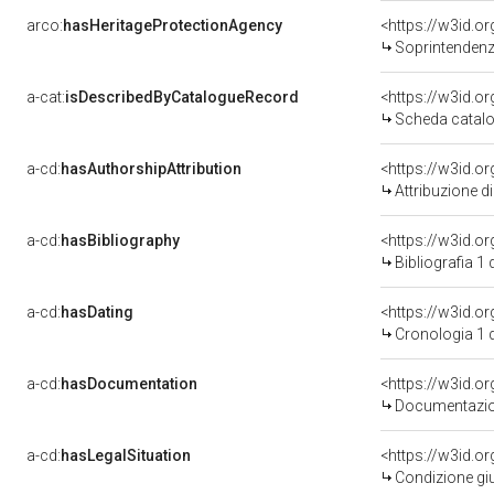
arco:
hasHeritageProtectionAgency
<https://w3id.
Soprintendenza 
a-cat:
isDescribedByCatalogueRecord
<https://w3id.
Scheda catalo
a-cd:
hasAuthorshipAttribution
Attribuzione d
a-cd:
hasBibliography
<https://w3id.o
Bibliografia 1
a-cd:
hasDating
<https://w3id.
Cronologia 1 
a-cd:
hasDocumentation
Documentazion
a-cd:
hasLegalSituation
Condizione giu