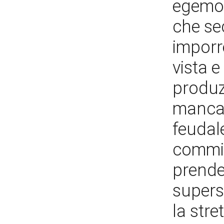
egemon
che se
imporre
vista e
produzi
mancan
feudale
commit
prende
supers
la stre