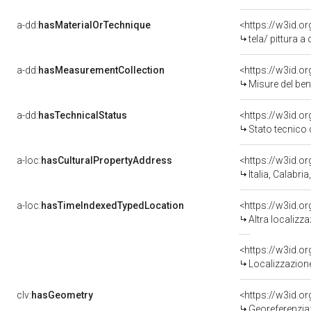
a-dd:
hasMaterialOrTechnique
<https://w3id.or
tela/ pittura a 
a-dd:
hasMeasurementCollection
<https://w3id.
Misure del be
a-dd:
hasTechnicalStatus
<https://w3id.o
Stato tecnico
a-loc:
hasCulturalPropertyAddress
<https://w3id.
Italia, Calabri
a-loc:
hasTimeIndexedTypedLocation
<https://w3id.o
Altra localizz
<https://w3id.
Localizzazione
clv:
hasGeometry
<https://w3id.
Georeferenzia