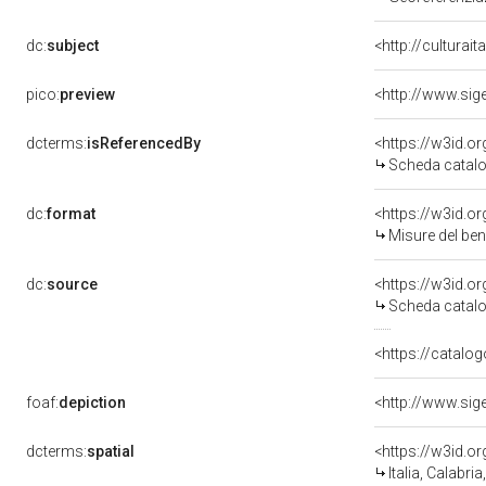
dc:
subject
<http://culturai
pico:
preview
dcterms:
isReferencedBy
<https://w3id.
Scheda catalo
dc:
format
<https://w3id.
Misure del be
dc:
source
<https://w3id.
Scheda catalo
<https://catalog
foaf:
depiction
dcterms:
spatial
<https://w3id.
Italia, Calabri