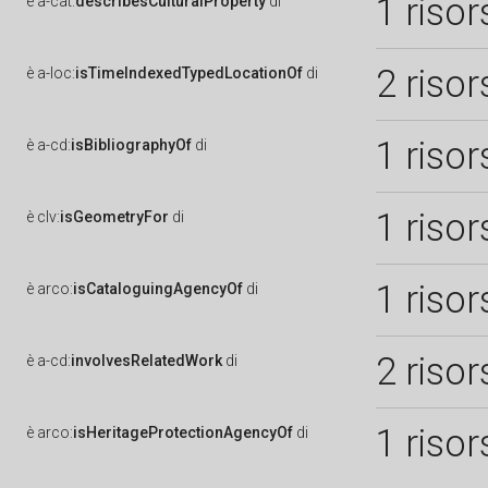
1 risor
è
a-cat:
describesCulturalProperty
di
2 risor
è
a-loc:
isTimeIndexedTypedLocationOf
di
1 risor
è
a-cd:
isBibliographyOf
di
1 risor
è
clv:
isGeometryFor
di
1 risor
è
arco:
isCataloguingAgencyOf
di
2 risor
è
a-cd:
involvesRelatedWork
di
1 risor
è
arco:
isHeritageProtectionAgencyOf
di