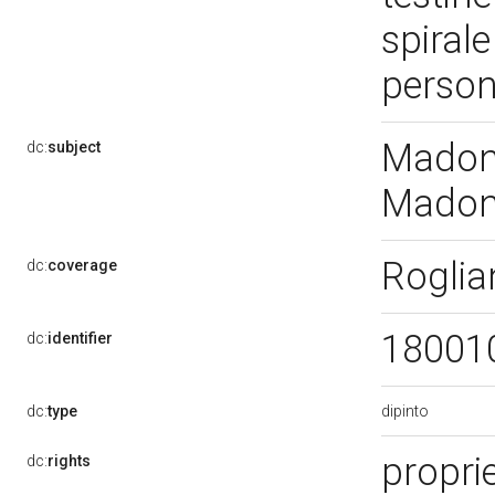
spirale
person
Madonn
dc:
subject
Madonn
Roglia
dc:
coverage
18001
dc:
identifier
dipinto
dc:
type
proprie
dc:
rights