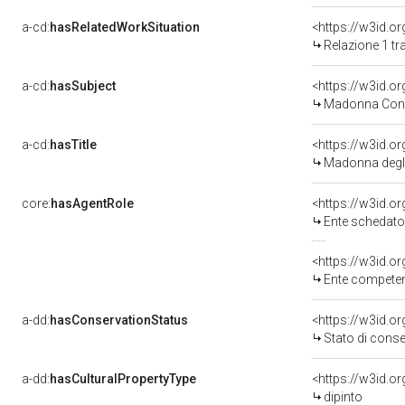
a-cd:
hasRelatedWorkSituation
Relazione 1 tr
a-cd:
hasSubject
<https://w3id.
Madonna Con 
a-cd:
hasTitle
<https://w3id.o
Madonna degli
core:
hasAgentRole
<https://w3id.
Ente schedatore d
<https://w3id.o
Ente competente per
a-dd:
hasConservationStatus
<https://w3id.o
Stato di cons
a-dd:
hasCulturalPropertyType
<https://w3id.
dipinto