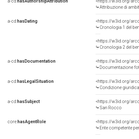
a-cd:
hasAuthorshipAttribution
<https://w3id.org/arc
Attribuzione di ambi
a-cd:
hasDating
<https://w3id.org/ar
Cronologia 1 del b
<https://w3id.org/ar
Cronologia 2 del b
a-cd:
hasDocumentation
Documentazione foto
a-cd:
hasLegalSituation
Condizione giuridica
a-cd:
hasSubject
<https://w3id.org/a
San Rocco
core:
hasAgentRole
<https://w3id.org/ar
Ente competente per tutel