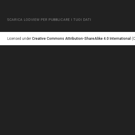
SCARICA LODVIEW PER PUBBLICARE I TUOI DATI
Licensed under
Creative Commons Attribution-ShareAlike 4.0 International
(C