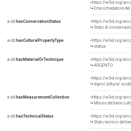
<https://w3id.org/ar
Ente schedatore del ben
a-dd:
hasConservationStatus
<https://w3id.org/ar
Stato di conservazi
a-dd:
hasCulturalPropertyType
<https://w3id.org/a
statua
a-dd:
hasMaterialOrTechnique
<https://w3id.org/arc
ARGENTO
<https://w3id.org/arc
legno/ pittura/ scult
a-dd:
hasMeasurementCollection
<https://w3id.org/ar
Misure del bene cul
a-dd:
hasTechnicalStatus
<https://w3id.org/ar
Stato tecnico del b