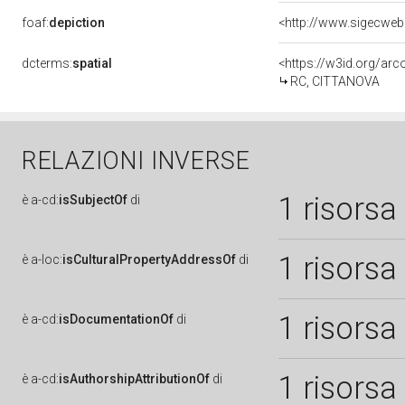
foaf:
depiction
<http://www.sigecweb
dcterms:
spatial
<https://w3id.org/a
RC, CITTANOVA
RELAZIONI INVERSE
1 risorsa
è
a-cd:
isSubjectOf
di
1 risorsa
è
a-loc:
isCulturalPropertyAddressOf
di
1 risorsa
è
a-cd:
isDocumentationOf
di
1 risorsa
è
a-cd:
isAuthorshipAttributionOf
di