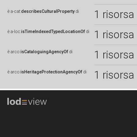
1 risorsa
è
a-cat:
describesCulturalProperty
di
1 risorsa
è
a-loc:
isTimeIndexedTypedLocationOf
di
1 risorsa
è
arco:
isCataloguingAgencyOf
di
1 risorsa
è
arco:
isHeritageProtectionAgencyOf
di