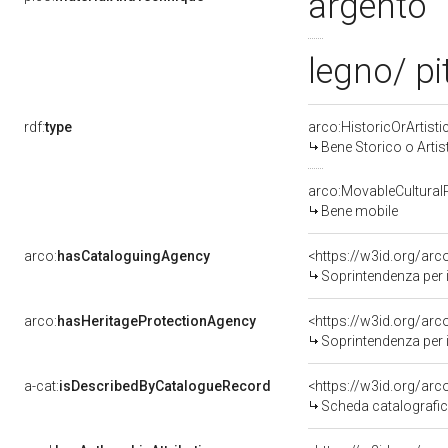
argento
legno/ pi
rdf:
type
arco:HistoricOrArtisti
Bene Storico o Artis
arco:MovableCultural
Bene mobile
arco:
hasCataloguingAgency
<https://w3id.org/a
Soprintendenza per i 
arco:
hasHeritageProtectionAgency
<https://w3id.org/a
Soprintendenza per i 
a-cat:
isDescribedByCatalogueRecord
<https://w3id.org/a
Scheda catalografi