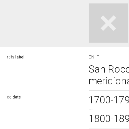
rdfs:
label
EN
IT
San Rocco
meridiona
1700-17
dc:
date
1800-18