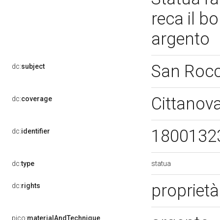
reca il bo
argento
San Roc
dc:
subject
Cittanov
dc:
coverage
1800132
dc:
identifier
statua
dc:
type
proprietà
dc:
rights
pico:
materialAndTechnique