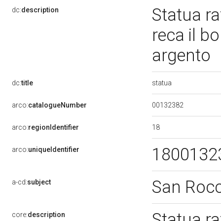
Statua ra
dc:
description
reca il bo
argento
statua
dc:
title
00132382
arco:
catalogueNumber
18
arco:
regionIdentifier
1800132
arco:
uniqueIdentifier
San Roc
a-cd:
subject
Statua ra
core:
description