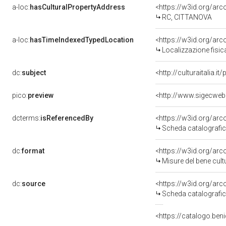
a-loc:
hasCulturalPropertyAddress
<https://w3id.org/a
RC, CITTANOVA
a-loc:
hasTimeIndexedTypedLocation
<https://w3id.org/ar
Localizzazione fisic
dc:
subject
<http://culturaitalia.
pico:
preview
<http://www.sigecweb
dcterms:
isReferencedBy
<https://w3id.org/a
Scheda catalografi
dc:
format
<https://w3id.org/ar
Misure del bene cul
dc:
source
<https://w3id.org/a
Scheda catalografi
<https://catalogo.beni