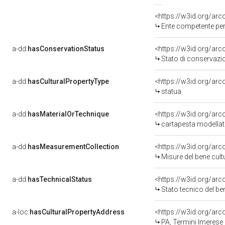
<https://w3id.org/ar
Ente competente per t
a-dd:
hasConservationStatus
<https://w3id.org/ar
Stato di conservazi
a-dd:
hasCulturalPropertyType
<https://w3id.org/a
statua
a-dd:
hasMaterialOrTechnique
<https://w3id.org/arc
cartapesta modellat
a-dd:
hasMeasurementCollection
<https://w3id.org/ar
Misure del bene cul
a-dd:
hasTechnicalStatus
<https://w3id.org/ar
Stato tecnico del b
a-loc:
hasCulturalPropertyAddress
<https://w3id.org/a
PA, Termini Imerese