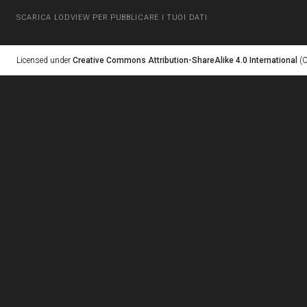
SCARICA LODVIEW PER PUBBLICARE I TUOI DATI
Licensed under
Creative Commons Attribution-ShareAlike 4.0 International
(C