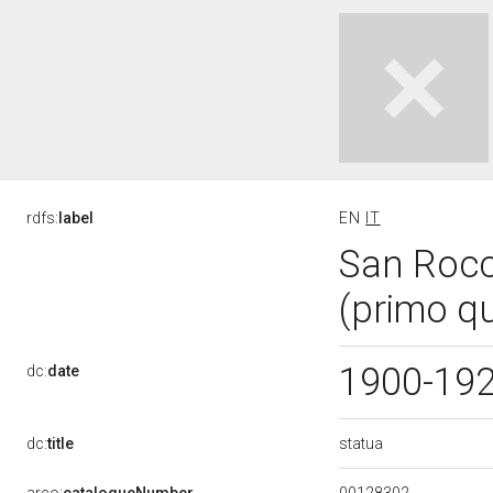
rdfs:
label
EN
IT
San Rocco
(primo q
1900-19
dc:
date
statua
dc:
title
00128302