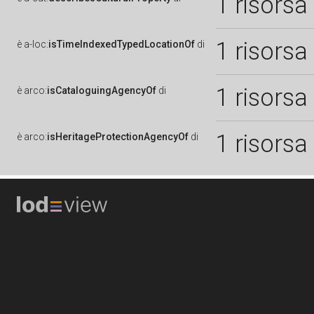
1 risorsa
1 risorsa
è
a-loc:
isTimeIndexedTypedLocationOf
di
1 risorsa
è
arco:
isCataloguingAgencyOf
di
1 risorsa
è
arco:
isHeritageProtectionAgencyOf
di