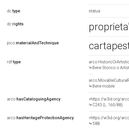
statua
dc:
type
proprieta
dc:
rights
cartapes
pico:
materialAndTechnique
rdf:
type
arco:HistoricOrArtisti
Bene Storico o Artis
arco:MovableCultural
Bene mobile
arco:
hasCataloguingAgency
<https://w3id.org/a
C243 (L. 160/88)
arco:
hasHeritageProtectionAgency
<https://w3id.org/a
S88