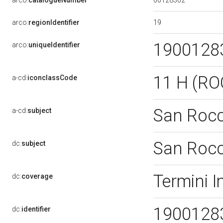
arco:
catalogueNumber
19
arco:
regionIdentifier
1900128
arco:
uniqueIdentifier
11 H (R
a-cd:
iconclassCode
San Roc
a-cd:
subject
San Roc
dc:
subject
Termini 
dc:
coverage
1900128
dc:
identifier