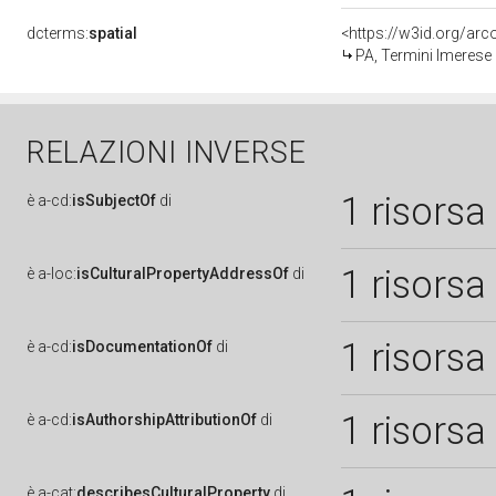
dcterms:
spatial
<https://w3id.org/a
PA, Termini Imerese
RELAZIONI INVERSE
1 risorsa
è
a-cd:
isSubjectOf
di
1 risorsa
è
a-loc:
isCulturalPropertyAddressOf
di
1 risorsa
è
a-cd:
isDocumentationOf
di
1 risorsa
è
a-cd:
isAuthorshipAttributionOf
di
è
a-cat:
describesCulturalProperty
di