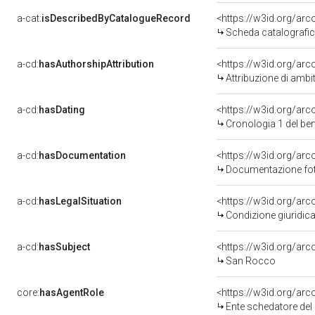
a-cat:
isDescribedByCatalogueRecord
<https://w3id.org/a
Scheda catalografi
a-cd:
hasAuthorshipAttribution
<https://w3id.org/arc
Attribuzione di ambi
a-cd:
hasDating
<https://w3id.org/ar
Cronologia 1 del b
a-cd:
hasDocumentation
Documentazione foto
a-cd:
hasLegalSituation
Condizione giuridica
a-cd:
hasSubject
<https://w3id.org/a
San Rocco
core:
hasAgentRole
<https://w3id.org/ar
Ente schedatore del