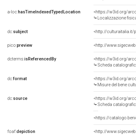
a-loc:
hasTimeIndexedTypedLocation
<https://w3id.org/ar
Localizzazione fisic
dc:
subject
<http://culturaitalia.
pico:
preview
<http://www.sigecweb
dcterms:
isReferencedBy
<https://w3id.org/a
Scheda catalografi
dc:
format
<https://w3id.org/ar
Misure del bene cul
dc:
source
<https://w3id.org/a
Scheda catalografi
<https://catalogo.beni
foaf:
depiction
<http://www.sigecweb