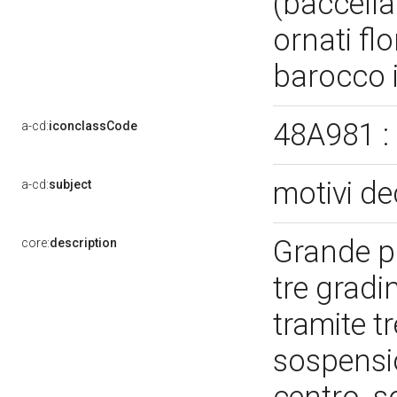
(baccella
ornati flo
barocco 
48A981 :
a-cd:
iconclassCode
motivi de
a-cd:
subject
Grande pi
core:
description
tre gradi
tramite t
sospensio