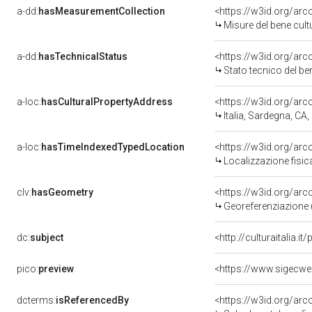
a-dd:
hasMeasurementCollection
<https://w3id.org/ar
Misure del bene cul
a-dd:
hasTechnicalStatus
<https://w3id.org/ar
Stato tecnico del b
a-loc:
hasCulturalPropertyAddress
<https://w3id.org/a
Italia, Sardegna, CA, 
a-loc:
hasTimeIndexedTypedLocation
<https://w3id.org/ar
Localizzazione fisic
clv:
hasGeometry
<https://w3id.org/ar
Georeferenziazione 
dc:
subject
<http://culturaitalia.
pico:
preview
<https://www.sigecwe
dcterms:
isReferencedBy
<https://w3id.org/a