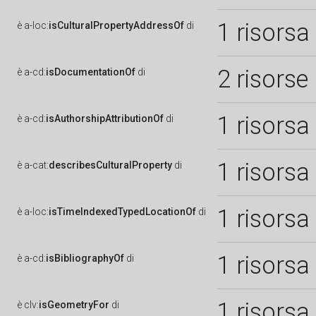
1 risorsa
è
a-loc:
isCulturalPropertyAddressOf
di
2 risorse
è
a-cd:
isDocumentationOf
di
1 risorsa
è
a-cd:
isAuthorshipAttributionOf
di
1 risorsa
è
a-cat:
describesCulturalProperty
di
1 risorsa
è
a-loc:
isTimeIndexedTypedLocationOf
di
1 risorsa
è
a-cd:
isBibliographyOf
di
1 risorsa
è
clv:
isGeometryFor
di