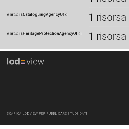
1 risorsa
è
arco:
isCataloguingAgencyOf
di
1 risorsa
è
arco:
isHeritageProtectionAgencyOf
di
SCARICA LODVIEW PER PUBBLICARE I TUOI DATI