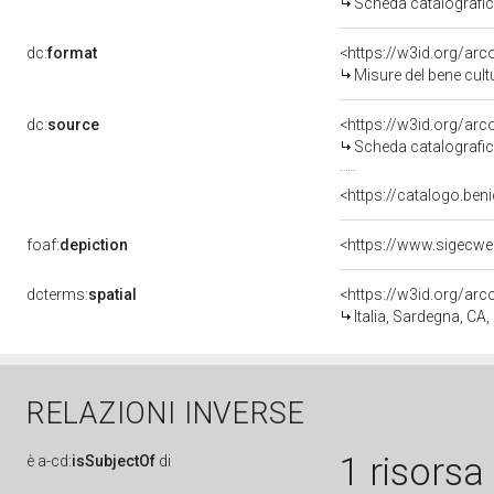
Scheda catalografi
dc:
format
<https://w3id.org/ar
Misure del bene cul
dc:
source
<https://w3id.org/a
Scheda catalografi
<https://catalogo.beni
foaf:
depiction
<https://www.sigecwe
dcterms:
spatial
<https://w3id.org/a
Italia, Sardegna, CA, 
RELAZIONI INVERSE
1 risorsa
è
a-cd:
isSubjectOf
di