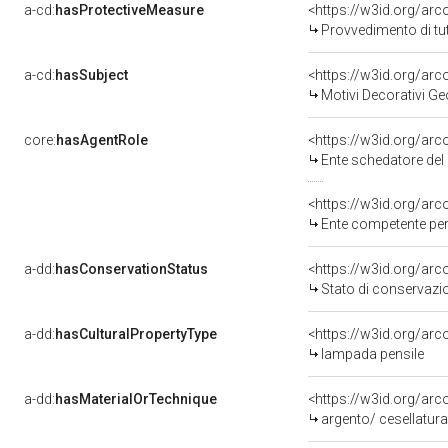
a-cd:
hasProtectiveMeasure
<https://w3id.org/ar
Provvedimento di tut
a-cd:
hasSubject
<https://w3id.org/a
Motivi Decorativi Ge
core:
hasAgentRole
<https://w3id.org/ar
Ente schedatore del bene 200005050
<https://w3id.org/ar
Ente competente per tutela del bene 
a-dd:
hasConservationStatus
<https://w3id.org/ar
Stato di conservazi
a-dd:
hasCulturalPropertyType
<https://w3id.org/a
lampada pensile
a-dd:
hasMaterialOrTechnique
<https://w3id.org/arc
argento/ cesellatur