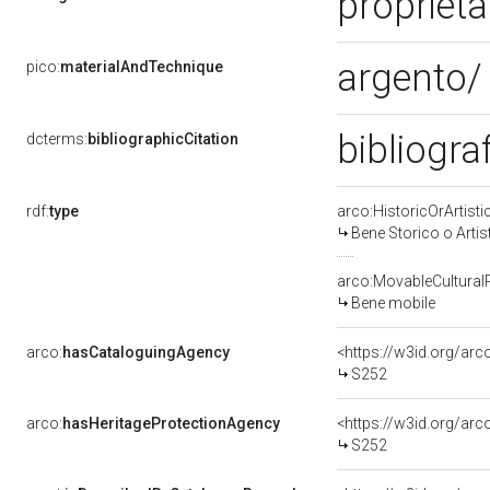
proprietà
argento/
pico:
materialAndTechnique
bibliogra
dcterms:
bibliographicCitation
rdf:
type
arco:HistoricOrArtisti
Bene Storico o Artis
arco:MovableCultural
Bene mobile
arco:
hasCataloguingAgency
<https://w3id.org/a
S252
arco:
hasHeritageProtectionAgency
<https://w3id.org/a
S252