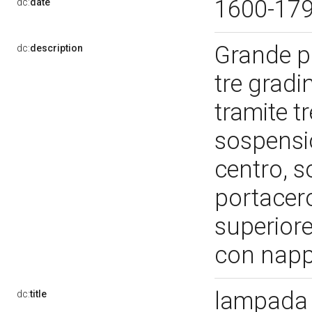
1600-17
dc:
date
Grande pi
dc:
description
tre gradi
tramite t
sospensio
centro, so
portacero
superiore
con napp
lampada 
dc:
title