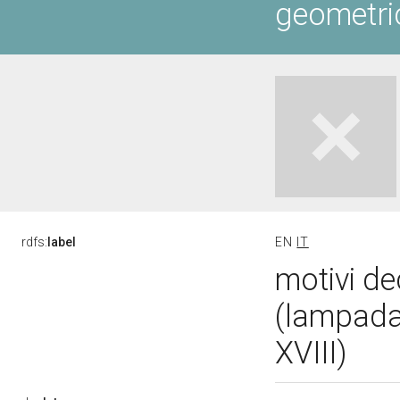
geometric
rdfs:
label
EN
IT
motivi de
(lampada 
XVIII)