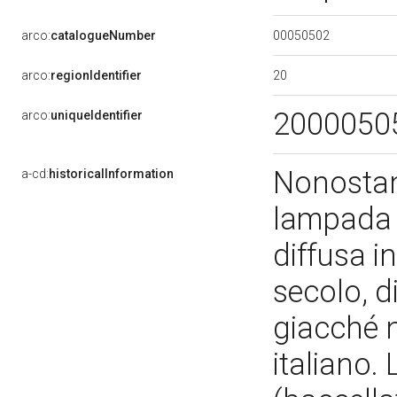
00050502
arco:
catalogueNumber
20
arco:
regionIdentifier
2000050
arco:
uniqueIdentifier
Nonostant
a-cd:
historicalInformation
lampada r
diffusa i
secolo, d
giacché n
italiano.