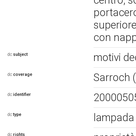
centro, so
portacero
superiore
con napp
motivi de
dc:
subject
Sarroch 
dc:
coverage
2000050
dc:
identifier
lampada 
dc:
type
dc:
rights