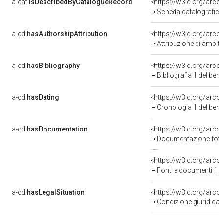
a-cat:
isDescribedByCatalogueRecord
<https://w3id.org/a
Scheda catalografi
a-cd:
hasAuthorshipAttribution
<https://w3id.org/arc
Attribuzione di ambi
a-cd:
hasBibliography
<https://w3id.org/ar
Bibliografia 1 del b
a-cd:
hasDating
<https://w3id.org/ar
Cronologia 1 del b
a-cd:
hasDocumentation
Documentazione foto
<https://w3id.org/a
Fonti e documenti 1
a-cd:
hasLegalSituation
<https://w3id.org/arc
Condizione giuridica