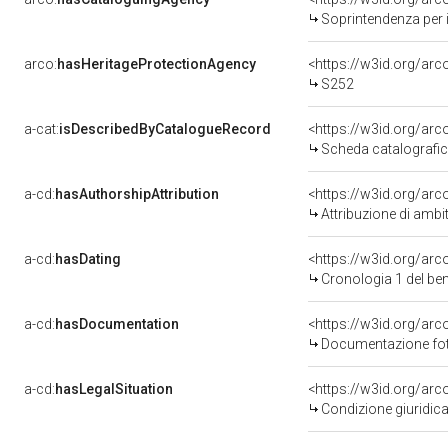
Soprintendenza per i 
arco:
hasHeritageProtectionAgency
<https://w3id.org/a
S252
a-cat:
isDescribedByCatalogueRecord
<https://w3id.org/a
Scheda catalografi
a-cd:
hasAuthorshipAttribution
<https://w3id.org/arc
Attribuzione di ambi
a-cd:
hasDating
<https://w3id.org/ar
Cronologia 1 del b
a-cd:
hasDocumentation
<https://w3id.org/a
Documentazione foto
a-cd:
hasLegalSituation
<https://w3id.org/arc
Condizione giuridica