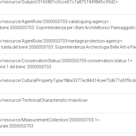
rco/resource/Subject/0165801c0cce07c7a8751949845c93d2>
co/resource/AgentRole/2000050703-cataloguing-agency>
ene 2000050703: Soprintendenza per i Beni Architettonici Paesaggistici Storic
co/resource/AgentRole/2000050703-heritage-protection-agency>
tela del bene 2000050703: Soprintendenza Archeologia Belle Arti e Paesaggio per l
co/resource/ConservationStatus/2000050703-conservation-status-1>
one 1 del bene: 2000050703
co/resource/CulturalPropertyType/f8be3377ec84d14cee75d671e5ff9cd
o/resource/TechnicalCharacteristic/maiolica>
co/resource/MeasurementCollection/2000050703-1>
turale 2000050703