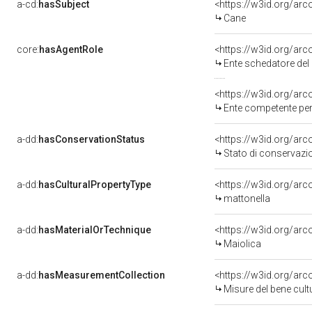
a-cd:
hasSubject
<https://w3id.org/a
Cane
core:
hasAgentRole
<https://w3id.org/ar
Ente schedatore del b
<https://w3id.org/ar
Ente competente per tu
a-dd:
hasConservationStatus
<https://w3id.org/ar
Stato di conservazi
a-dd:
hasCulturalPropertyType
<https://w3id.org/ar
mattonella
a-dd:
hasMaterialOrTechnique
<https://w3id.org/arc
Maiolica
a-dd:
hasMeasurementCollection
<https://w3id.org/ar
Misure del bene cul