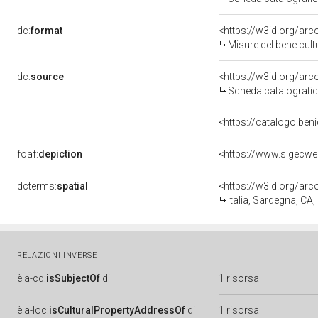
dc:
format
<https://w3id.org/ar
Misure del bene cul
dc:
source
<https://w3id.org/a
Scheda catalografi
<https://catalogo.beni
foaf:
depiction
<https://www.sigecwe
dcterms:
spatial
<https://w3id.org/a
Italia, Sardegna, CA, 
RELAZIONI INVERSE
è
a-cd:
isSubjectOf
di
1 risorsa
è
a-loc:
isCulturalPropertyAddressOf
di
1 risorsa