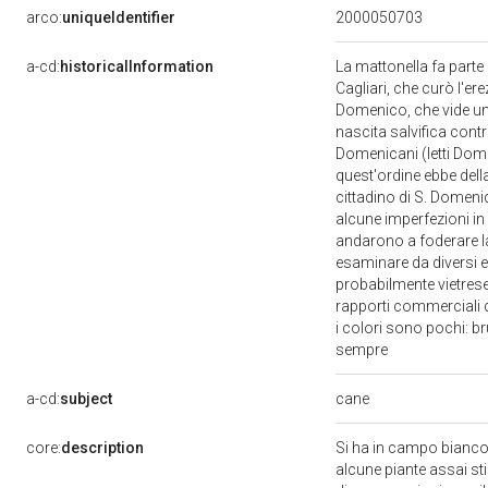
arco:
uniqueIdentifier
2000050703
a-cd:
historicalInformation
La mattonella fa parte
Cagliari, che curò l'ere
Domenico, che vide un
nascita salvifica contro
Domenicani (letti Domi
quest'ordine ebbe dell
cittadino di S. Domenic
alcune imperfezioni in 
andarono a foderare la
esaminare da diversi e
probabilmente vietrese
rapporti commerciali di
i colori sono pochi: b
sempre
cane
a-cd:
subject
core:
description
Si ha in campo bianco 
alcune piante assai stil