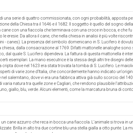
 di una serie di quattro commissionata, con ogni probabilità, apposta pe
zione della Chiesa tra il 1646 e il 1682. Il soggetto è quello del sogno dell
 cane con una fiaccola che terminava con una croce in bocca, e che fu
 le eresie. Da allora il cane, che nella chiesa in analisi è più volte riscont
ni - canes). La presenza del simbolo domenicano in S. Lucifero è dovut
a chiesa, dalla consacrazione al 1769. Difatti mattonelle analoghe sono s
o, dal quale S. Lucifero dipendeva. La fattura di questa mattonella è int
certi esemplari. La mano esecutrice è la stessa degli altri tre disegni dell
 cripta dove nel 1623 era stata trovata la tomba di S. Lucifero. Le maioli
sperti di varie zone d'Italia, che concordemente hanno indicato un'origin
 nel salernitano, dove vi era una fabbrica attiva già sullo scorcio del 1
 varia natura tra quelle zone e Cagliari, che rendono plausibile l'attribuz
runo, giallo, blu, verde. Alcuni elementi, come la marcatura bruna di cont
un cane azzurro che reca in bocca una fiaccola. L'animale si trova in 
izzate. Brilla in alto tra due cortine blu una stella gialla a otto punte. La 