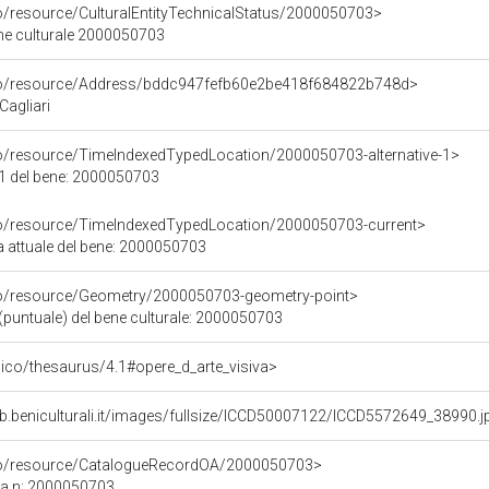
co/resource/CulturalEntityTechnicalStatus/2000050703>
ene culturale 2000050703
rco/resource/Address/bddc947fefb60e2be418f684822b748d>
Cagliari
co/resource/TimeIndexedTypedLocation/2000050703-alternative-1>
 1 del bene: 2000050703
co/resource/TimeIndexedTypedLocation/2000050703-current>
a attuale del bene: 2000050703
co/resource/Geometry/2000050703-geometry-point>
(puntuale) del bene culturale: 2000050703
it/pico/thesaurus/4.1#opere_d_arte_visiva>
b.beniculturali.it/images/fullsize/ICCD50007122/ICCD5572649_38990.j
rco/resource/CatalogueRecordOA/2000050703>
ca n: 2000050703