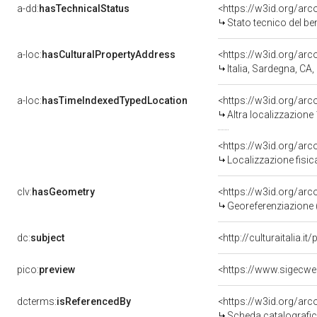
a-dd:
hasTechnicalStatus
<https://w3id.org/ar
Stato tecnico del b
a-loc:
hasCulturalPropertyAddress
<https://w3id.org/a
Italia, Sardegna, CA, 
a-loc:
hasTimeIndexedTypedLocation
<https://w3id.org/ar
Altra localizzazione
<https://w3id.org/ar
Localizzazione fisic
clv:
hasGeometry
<https://w3id.org/ar
Georeferenziazione 
dc:
subject
<http://culturaitalia.
pico:
preview
<https://www.sigecwe
dcterms:
isReferencedBy
<https://w3id.org/a
Scheda catalografi