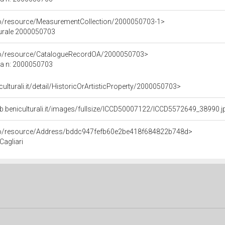
co/resource/MeasurementCollection/2000050703-1>
turale 2000050703
rco/resource/CatalogueRecordOA/2000050703>
ca n: 2000050703
culturali.it/detail/HistoricOrArtisticProperty/2000050703>
b.beniculturali.it/images/fullsize/ICCD50007122/ICCD5572649_38990.j
rco/resource/Address/bddc947fefb60e2be418f684822b748d>
Cagliari