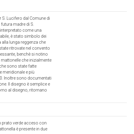
r S. Lucifero dal Comune di
a futura madre di S.
 interpretato come una
rabile, è stato simbolo dei
a alla lunga reggenza che
tate ritrovate nel convento
eressante, benchè si notino
e mattonelle che inizialmente
che sono state fatte
e meridionale e più
400. Inoltre sono documentati
ione. Il disegno è semplice e
orno al disegno, ritornano
un prato verde acceso con
mattonella è presente in due