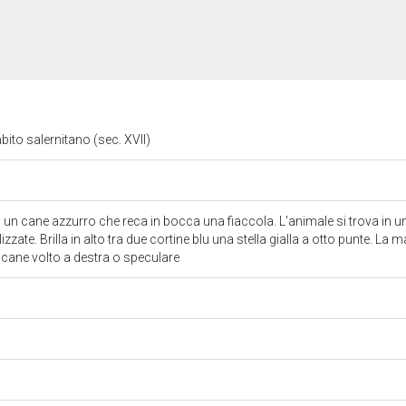
bito salernitano (sec. XVII)
un cane azzurro che reca in bocca una fiaccola. L'animale si trova in 
izzate. Brilla in alto tra due cortine blu una stella gialla a otto punte. La 
il cane volto a destra o speculare