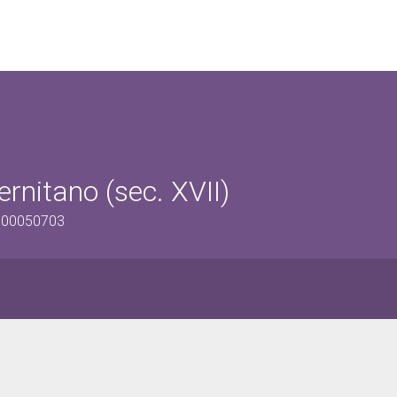
rnitano (sec. XVII)
2000050703