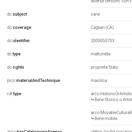
diverse versioni: con 
cane
dc:
subject
dc:
coverage
Cagliari (CA)
dc:
identifier
2000050703
dc:
type
mattonella
dc:
rights
proprietà Stato
maiolica
pico:
materialAndTechnique
rdf:
type
arco:HistoricOrArtisti
Bene Storico o Artis
arco:MovableCultural
Bene mobile
arco:
hasCataloguingAgency
<https://w3id.org/a