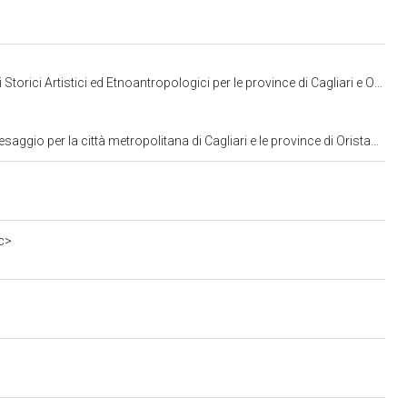
i Artistici ed Etnoantropologici per le province di Cagliari e Oristano
a città metropolitana di Cagliari e le province di Oristano e Sud Sardegna
c>