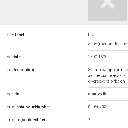
rdfs:
label
EN
IT
cane (mattonella) - am
dc:
date
1600-1699
dc:
description
Si ha in campo bianco 
alcune piante assai stil
diverse versioni: con 
dc:
title
mattonella
00050703
arco:
catalogueNumber
20
arco:
regionIdentifier