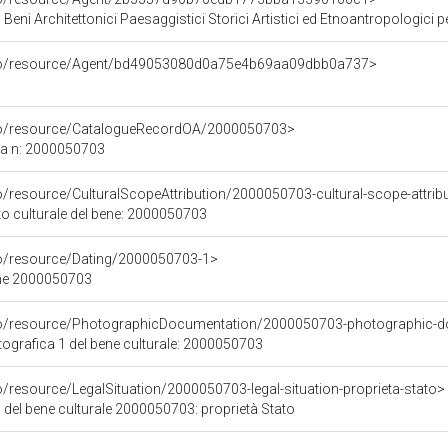
Beni Architettonici Paesaggistici Storici Artistici ed Etnoantropologici pe
rco/resource/Agent/bd49053080d0a75e4b69aa09dbb0a737>
rco/resource/CatalogueRecordOA/2000050703>
ca n: 2000050703
o/resource/CulturalScopeAttribution/2000050703-cultural-scope-attrib
to culturale del bene: 2000050703
co/resource/Dating/2000050703-1>
ene 2000050703
rco/resource/PhotographicDocumentation/2000050703-photographic-d
grafica 1 del bene culturale: 2000050703
o/resource/LegalSituation/2000050703-legal-situation-proprieta-stato>
 del bene culturale 2000050703: proprietà Stato