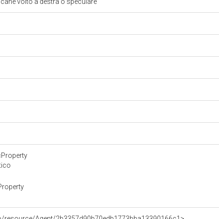
il cane volto a destra o speculare
cProperty
tico
Property
rco/resource/Agent/2b3357d90b70edb1773bba13390166c1>