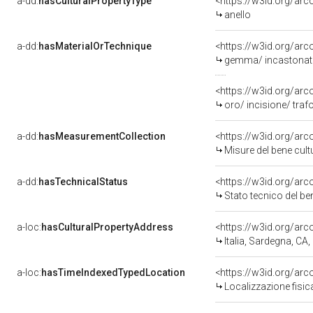
a-dd:
hasCulturalPropertyType
<https://w3id.org/a
anello
a-dd:
hasMaterialOrTechnique
<https://w3id.org/ar
gemma/ incastonat
<https://w3id.org/arc
oro/ incisione/ traf
a-dd:
hasMeasurementCollection
<https://w3id.org/ar
Misure del bene cul
a-dd:
hasTechnicalStatus
<https://w3id.org/ar
Stato tecnico del b
a-loc:
hasCulturalPropertyAddress
<https://w3id.org/a
Italia, Sardegna, CA
a-loc:
hasTimeIndexedTypedLocation
<https://w3id.org/ar
Localizzazione fisic