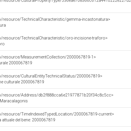
rco/resource/CulturalPropertyType/536eae708366c612a4410222e227d
co/resource/TechnicalCharacteristic/gemma-incastonatura>
ura
o/resource/TechnicalCharacteristic/oro-incisione-traforo>
oro
co/resource/MeasurementCollection/2000067819-1>
turale 2000067819
co/resource/CulturalEntityTechnicalStatus/2000067819>
ene culturale 2000067819
rco/resource/Address/db2f888cca6e21977871b20f34c8c5cc>
, Maracalagonis
co/resource/TimeIndexedTypedLocation/2000067819-current>
a attuale del bene: 2000067819