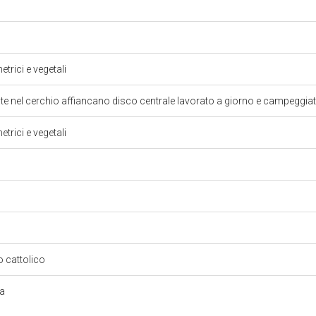
trici e vegetali
te nel cerchio affiancano disco centrale lavorato a giorno e campeggia
trici e vegetali
so cattolico
ra