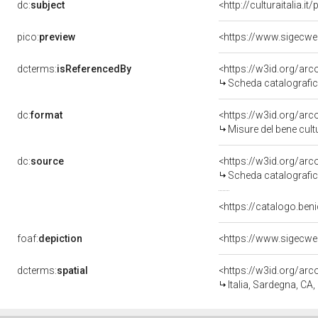
dc:
subject
<http://culturaitalia.
pico:
preview
<https://www.sigecwe
dcterms:
isReferencedBy
<https://w3id.org/a
Scheda catalografi
dc:
format
<https://w3id.org/ar
Misure del bene cul
dc:
source
<https://w3id.org/a
Scheda catalografi
<https://catalogo.beni
foaf:
depiction
<https://www.sigecwe
dcterms:
spatial
<https://w3id.org/a
Italia, Sardegna, CA