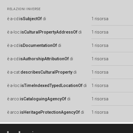
RELAZIONI INVERSE
è
a-cd:
isSubjectOf
di
1 risorsa
è
a-loc:
isCulturalPropertyAddressOf
di
1 risorsa
è
a-cd:
isDocumentationOf
di
1 risorsa
è
a-cd:
isAuthorshipAttributionOf
di
1 risorsa
è
a-cat:
describesCulturalProperty
di
1 risorsa
è
a-loc:
isTimeIndexedTypedLocationOf
di
1 risorsa
è
arco:
isCataloguingAgencyOf
di
1 risorsa
è
arco:
isHeritageProtectionAgencyOf
di
1 risorsa