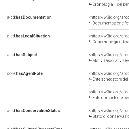
Cronologia 1 del b
a-cd:
hasDocumentation
<https://w3id.org/a
Documentazione foto
a-cd:
hasLegalSituation
<https://w3id.org/arc
Condizione giuridica
a-cd:
hasSubject
<https://w3id.org/a
Motivi Decorativi Ge
core:
hasAgentRole
<https://w3id.org/ar
Ente schedatore del b
<https://w3id.org/ar
Ente competente per tu
a-dd:
hasConservationStatus
<https://w3id.org/ar
Stato di conservazi