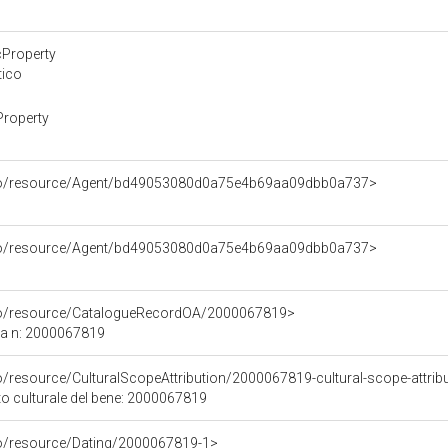
o
cProperty
tico
Property
rco/resource/Agent/bd49053080d0a75e4b69aa09dbb0a737>
rco/resource/Agent/bd49053080d0a75e4b69aa09dbb0a737>
rco/resource/CatalogueRecordOA/2000067819>
ca n: 2000067819
o/resource/CulturalScopeAttribution/2000067819-cultural-scope-attrib
to culturale del bene: 2000067819
co/resource/Dating/2000067819-1>