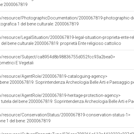
ene 2000067819
rco/resource/PhotographicDocumentation/2000067819-photographic-d
grafica 1 del bene culturale: 2000067819
o/resource/LegalSituation/2000067819-legal-situation-proprieta-ente-re
 del bene culturale 2000067819: proprietà Ente religioso cattolico
rco/resource/Subject/ca8954d8b98836755d052fcc93a2bea0>
ometrici E Vegetali
co/resource/AgentRole/2000067819-cataloguing-agency>
ene 2000067819: Soprintendenza Archeologia Belle Arti e Paesaggio per la ci
co/resource/AgentRole/2000067819-heritage-protection-agency>
tela del bene 2000067819: Soprintendenza Archeologia Belle Arti e Paesaggio per l
co/resource/ConservationStatus/2000067819-conservation-status-1>
one 1 del bene: 2000067819