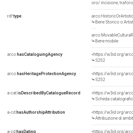
oro/ incisione, trafor
rdf:
type
arco:HistoricOrArtisti
Bene Storico o Artis
arco:MovableCultural
Bene mobile
arco:
hasCataloguingAgency
<https://w3id.org/a
S252
arco:
hasHeritageProtectionAgency
<https://w3id.org/a
S252
a-cat:
isDescribedByCatalogueRecord
<https://w3id.org/a
Scheda catalografi
a-cd:
hasAuthorshipAttribution
<https://w3id.org/arc
Attribuzione di ambi
a-cd:
hasDating
<https://w3id.org/ar