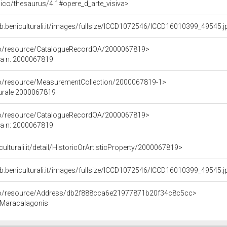
it/pico/thesaurus/4.1#opere_d_arte_visiva>
b.beniculturali.it/images/fullsize/ICCD1072546/ICCD16010399_49545.j
rco/resource/CatalogueRecordOA/2000067819>
ca n: 2000067819
co/resource/MeasurementCollection/2000067819-1>
turale 2000067819
rco/resource/CatalogueRecordOA/2000067819>
ca n: 2000067819
culturali.it/detail/HistoricOrArtisticProperty/2000067819>
b.beniculturali.it/images/fullsize/ICCD1072546/ICCD16010399_49545.j
rco/resource/Address/db2f888cca6e21977871b20f34c8c5cc>
, Maracalagonis