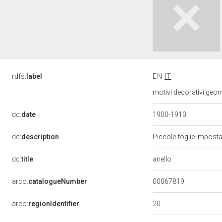
rdfs:
label
EN
IT
motivi decorativi geome
dc:
date
1900-1910
dc:
description
Piccole foglie imposta
anello
dc:
title
00067819
arco:
catalogueNumber
20
arco:
regionIdentifier