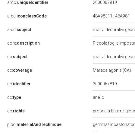
arco:
uniqueIdentifier
2000067819
a-cd:
iconclassCode
48A98311 : 48A981
a-cd:
subject
motivi decorativi geome
core:
description
Piccole foglie imposta
dc:
subject
motivi decorativi geome
dc:
coverage
Maracalagonis (CA)
dc:
identifier
2000067819
anello
dc:
type
dc:
rights
proprietà Ente religio
pico:
materialAndTechnique
gemma/ incastonatu