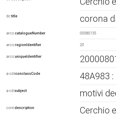
Cerchio e
corona d
dc:
title
00080135
arco:
catalogueNumber
20
arco:
regionIdentifier
2000080
arco:
uniqueIdentifier
48A983 :
a-cd:
iconclassCode
motivi de
a-cd:
subject
Cerchio e
core:
description