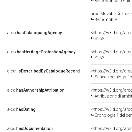
Bene Storico o Artis
arco:MovableCultural
Bene mobile
arco:
hasCataloguingAgency
<https://w3id.org/a
S252
arco:
hasHeritageProtectionAgency
<https://w3id.org/a
S252
a-cat:
isDescribedByCatalogueRecord
<https://w3id.org/a
Scheda catalografi
a-cd:
hasAuthorshipAttribution
<https://w3id.org/arc
Attribuzione di ambi
a-cd:
hasDating
<https://w3id.org/ar
Cronologia 1 del b
a-cd:
hasDocumentation