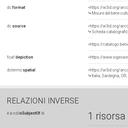
dc:
format
<https://w3id.org/ar
Misure del bene cul
dc:
source
<https://w3id.org/a
Scheda catalografi
<https://catalogo.beni
foaf:
depiction
dcterms:
spatial
<https://w3id.org/a
Italia, Sardegna, OR,
RELAZIONI INVERSE
1 risorsa
è
a-cd:
isSubjectOf
di