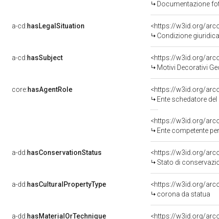
Documentazione foto
a-cd:
hasLegalSituation
Condizione giuridica
a-cd:
hasSubject
<https://w3id.org/a
Motivi Decorativi Ge
core:
hasAgentRole
<https://w3id.org/ar
Ente schedatore del bene 200008013
<https://w3id.org/ar
Ente competente per tutela del bene 
a-dd:
hasConservationStatus
<https://w3id.org/ar
Stato di conservazi
a-dd:
hasCulturalPropertyType
<https://w3id.org/a
corona da statua
a-dd:
hasMaterialOrTechnique
<https://w3id.org/arc