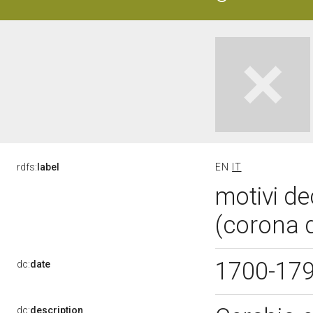
rdfs:
label
EN
IT
motivi de
(corona d
1700-17
dc:
date
dc:
description