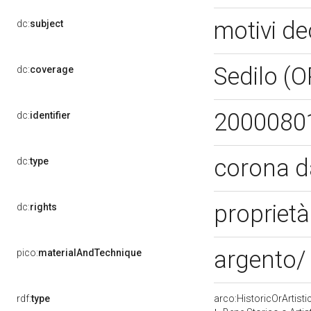
motivi de
dc:
subject
Sedilo (
dc:
coverage
2000080
dc:
identifier
corona d
dc:
type
proprietà
dc:
rights
argento/ 
pico:
materialAndTechnique
rdf:
type
arco:HistoricOrArtisti