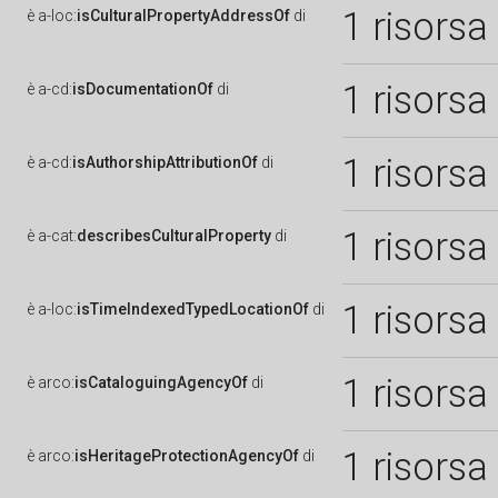
1 risorsa
è
a-loc:
isCulturalPropertyAddressOf
di
1 risorsa
è
a-cd:
isDocumentationOf
di
1 risorsa
è
a-cd:
isAuthorshipAttributionOf
di
1 risorsa
è
a-cat:
describesCulturalProperty
di
1 risorsa
è
a-loc:
isTimeIndexedTypedLocationOf
di
1 risorsa
è
arco:
isCataloguingAgencyOf
di
1 risorsa
è
arco:
isHeritageProtectionAgencyOf
di