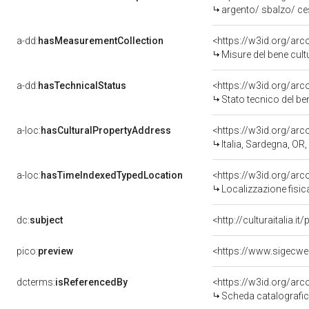
argento/ sbalzo/ ce
a-dd:
hasMeasurementCollection
<https://w3id.org/ar
Misure del bene cul
a-dd:
hasTechnicalStatus
<https://w3id.org/ar
Stato tecnico del b
a-loc:
hasCulturalPropertyAddress
<https://w3id.org/a
Italia, Sardegna, OR,
a-loc:
hasTimeIndexedTypedLocation
<https://w3id.org/ar
Localizzazione fisic
dc:
subject
<http://culturaitalia.
pico:
preview
dcterms:
isReferencedBy
<https://w3id.org/a
Scheda catalografi