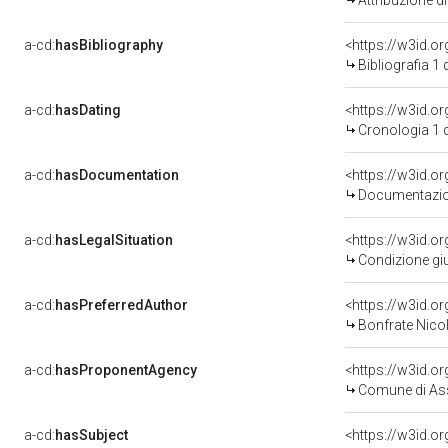
Attribuzione d
a-cd:
hasBibliography
<https://w3id.o
Bibliografia 1
a-cd:
hasDating
<https://w3id.
Cronologia 1 
a-cd:
hasDocumentation
Documentazion
a-cd:
hasLegalSituation
Condizione giu
a-cd:
hasPreferredAuthor
<https://w3id.
Bonfrate Nicol
a-cd:
hasProponentAgency
<https://w3id.
Comune di As
a-cd:
hasSubject
<https://w3id.