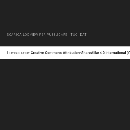
SCARICA LODVIEW PER PUBBLICARE I TUOI DATI
Licensed under
Creative Commons Attribution-ShareAlike 4.0 International
(C