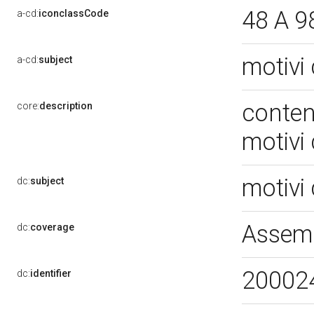
48 A 9
a-cd:
iconclassCode
motivi 
a-cd:
subject
conten
core:
description
motivi 
motivi 
dc:
subject
Assemi
dc:
coverage
20002
dc:
identifier