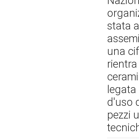
Nazion
organi
stata 
assemi
una cif
rientra
cerami
legata 
d'uso 
pezzi u
tecnich