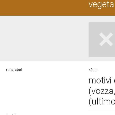
vegetal
rdfs:
label
EN
IT
motivi 
(vozza,
(ultim