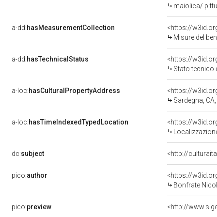
maiolica/ pitt
a-dd:
hasMeasurementCollection
<https://w3id.
Misure del be
a-dd:
hasTechnicalStatus
<https://w3id.o
Stato tecnico
a-loc:
hasCulturalPropertyAddress
<https://w3id.
Sardegna, CA,
a-loc:
hasTimeIndexedTypedLocation
<https://w3id.
Localizzazione
dc:
subject
<http://culturai
pico:
author
<https://w3id.
Bonfrate Nicol
pico:
preview