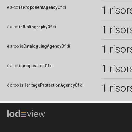
1 risor
è
a-cd:
isProponentAgencyOf
di
1 risor
è
a-cd:
isBibliographyOf
di
1 risor
è
arco:
isCataloguingAgencyOf
di
1 risor
è
a-cd:
isAcquisitionOf
di
1 risor
è
arco:
isHeritageProtectionAgencyOf
di