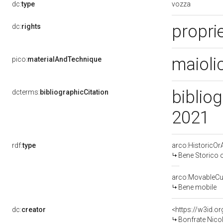
vozza
dc:
type
proprie
dc:
rights
maioli
pico:
materialAndTechnique
bibliog
dcterms:
bibliographicCitation
2021
rdf:
type
arco:HistoricOrA
Bene Storico o
arco:MovableCul
Bene mobile
dc:
creator
<https://w3id.
Bonfrate Nicol