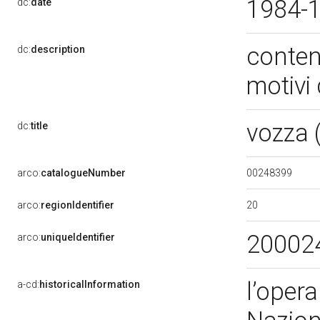
1984-
dc:
date
conten
dc:
description
motivi 
vozza 
dc:
title
00248399
arco:
catalogueNumber
20
arco:
regionIdentifier
20002
arco:
uniqueIdentifier
l’oper
a-cd:
historicalInformation