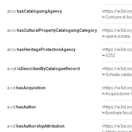
arco:
hasCataloguingAgency
<https://w3id.
Comune di As
arco:
hasCulturalPropertyCataloguingCategory
<https://w3id.o
opera isolata
arco:
hasHeritageProtectionAgency
<https://w3id.
S252
a-cat:
isDescribedByCatalogueRecord
<https://w3id.
Scheda catalo
a-cd:
hasAcquisition
<https://w3id.o
Acquisizione 1
a-cd:
hasAuthor
<https://w3id.
Bonfrate Nicol
a-cd:
hasAuthorshipAttribution
<https://w3id.o