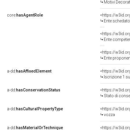
Motivi Decorat
core:
hasAgentRole
<https://w3id.
Ente schedato
<https://w3id.o
Ente competente per tutela 
<https://w3id.
Ente proponen
a-dd:
hasAffixedElement
<https://w3id.o
Iscrizione 1 s
a-dd:
hasConservationStatus
<https://w3id.o
Stato di cons
a-dd:
hasCulturalPropertyType
vozza
a-dd:
hasMaterialOrTechnique
<https://w3id.o