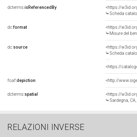
dcterms:
isReferencedBy
<https://w3id.
Scheda catalo
dc:
format
<https://w3id.
Misure del be
dc:
source
<https://w3id.
Scheda catalo
<https://catalog
foaf:
depiction
dcterms:
spatial
<https://w3id.
Sardegna, CA,
RELAZIONI INVERSE