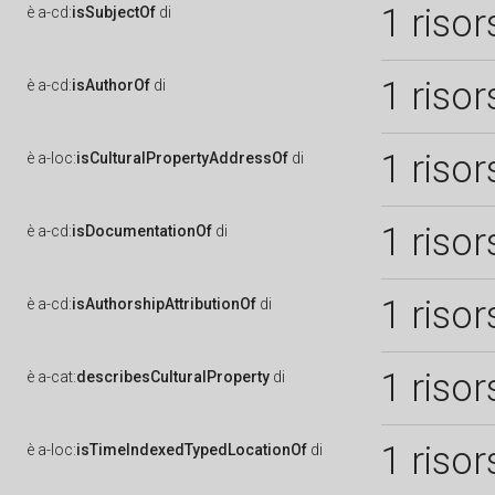
1 risor
è
a-cd:
isSubjectOf
di
1 risor
è
a-cd:
isAuthorOf
di
1 risor
è
a-loc:
isCulturalPropertyAddressOf
di
1 risor
è
a-cd:
isDocumentationOf
di
1 risor
è
a-cd:
isAuthorshipAttributionOf
di
1 risor
è
a-cat:
describesCulturalProperty
di
1 risor
è
a-loc:
isTimeIndexedTypedLocationOf
di