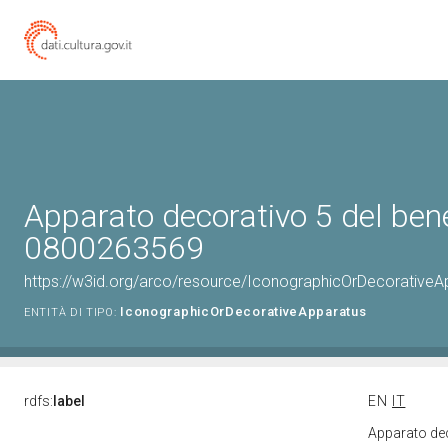
Apparato decorativo 5 del bene
0800263569
https://w3id.org/arco/resource/IconographicOrDecorative
IconographicOrDecorativeApparatus
ENTITÀ DI TIPO:
rdfs:
label
EN
IT
Apparato dec