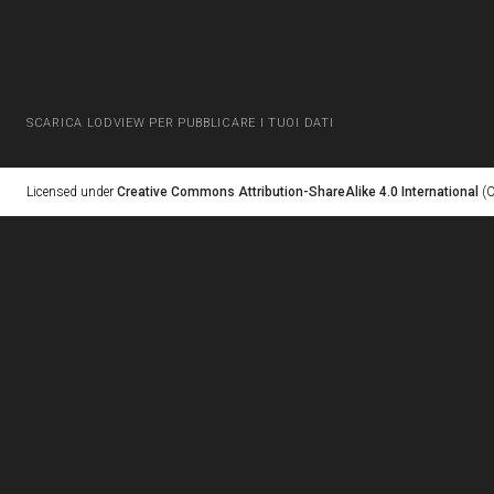
SCARICA LODVIEW PER PUBBLICARE I TUOI DATI
Licensed under
Creative Commons Attribution-ShareAlike 4.0 International
(C