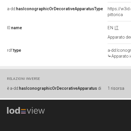
a-dd:
hasIconographicOrDecorativeApparatusType
https://w3i
pittorica
l0:
name
EN
IT
Apparato dec
rdf:
type
a-dd:Iconog
Apparato i
RELAZIONI INVERSE
è
a-dd:
hasIconographicOrDecorativeApparatus
di
1 risorsa