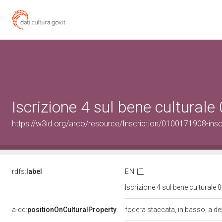
Iscrizione 4 sul bene cultura
https://w3id.org/arco/resource/Inscription/0100171908-insc
rdfs:
label
EN
IT
Iscrizione 4 sul bene cultural
a-dd:
positionOnCulturalProperty
fodera staccata, in basso, a d