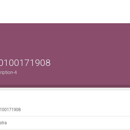
le 0100171908
ription-4
e 0100171908
estra