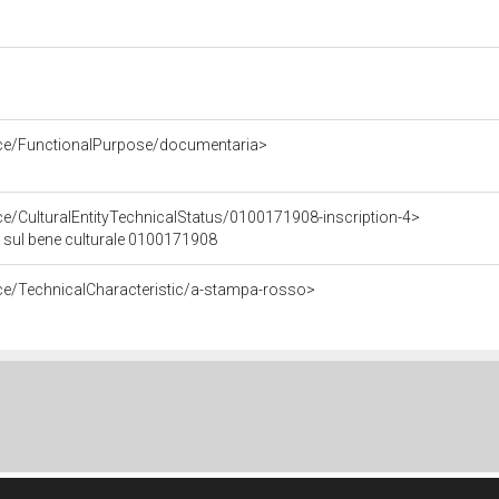
rce/FunctionalPurpose/documentaria>
ce/CulturalEntityTechnicalStatus/0100171908-inscription-4>
 4 sul bene culturale 0100171908
ce/TechnicalCharacteristic/a-stampa-rosso>