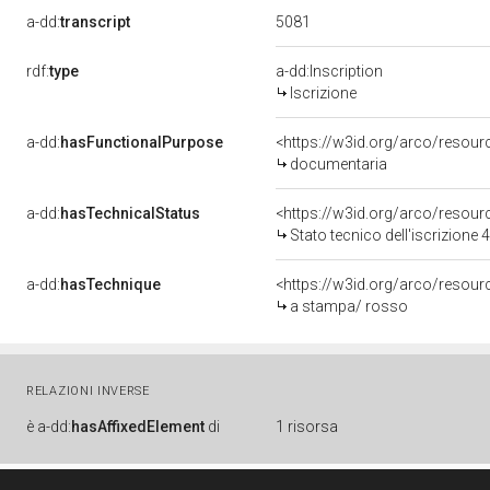
5081
a-dd:
transcript
rdf:
type
a-dd:Inscription
Iscrizione
a-dd:
hasFunctionalPurpose
<https://w3id.org/arco/resou
documentaria
a-dd:
hasTechnicalStatus
<https://w3id.org/arco/resour
Stato tecnico dell'iscrizione
a-dd:
hasTechnique
<https://w3id.org/arco/resour
a stampa/ rosso
RELAZIONI INVERSE
è
a-dd:
hasAffixedElement
di
1 risorsa