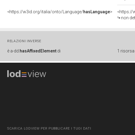
<https://w3id.org/italia/onto/Language/
hasLanguage
>
<https:/
non de
RELAZIONI INVERSE
è
a-dd:
hasAffixedElement
di
1 risorsa
SCARICA LODVIEW PER PUBBLICARE I TUOI DATI