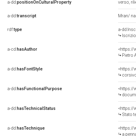
a-dd:
positionOnCulturalProperty
verso, ril
a-dd:
transcript
Mran/ na
rdf:
type
a-dd:Insc
Iscrizi
a-cd:
hasAuthor
<https:/
Pietro 
a-dd:
hasFontStyle
<https:/
corsiv
a-dd:
hasFunctionalPurpose
<https:/
docume
a-dd:
hasTechnicalStatus
Stato t
a-dd:
hasTechnique
<https:/
a penn