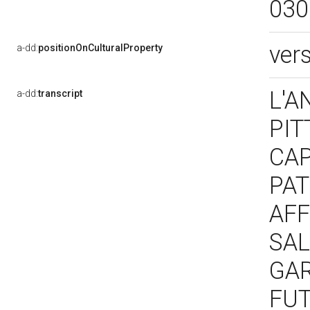
030
ver
a-dd:
positionOnCulturalProperty
L'A
a-dd:
transcript
PIT
CAP
PAT
AFF
SAL
GAR
FUT