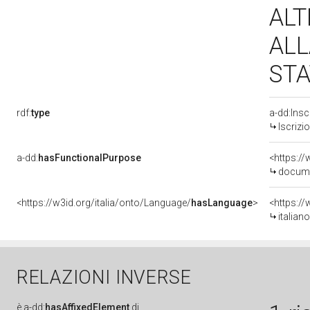
ALT
ALL
STA
rdf:
type
a-dd:Insc
Iscrizi
a-dd:
hasFunctionalPurpose
<https:/
docume
<https://w3id.org/italia/onto/Language/
hasLanguage
>
<https:/
italiano
RELAZIONI INVERSE
è
a-dd:
hasAffixedElement
di