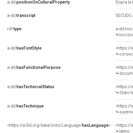
a-dd:
positionOnCulturalProperty
Sopra la 
a-dd:
transcript
SECUDO A
rdf:
type
a-dd:Insc
Iscrizi
a-dd:
hasFontStyle
<https:/
corsiv
a-dd:
hasFunctionalPurpose
<https:/
docume
a-dd:
hasTechnicalStatus
Stato t
a-dd:
hasTechnique
<https:/
a penne
<https://w3id.org/italia/onto/Language/
hasLanguage
>
<https:/
latino