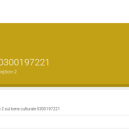
le 0300197221
ription-2
e 2 sul bene culturale 0300197221