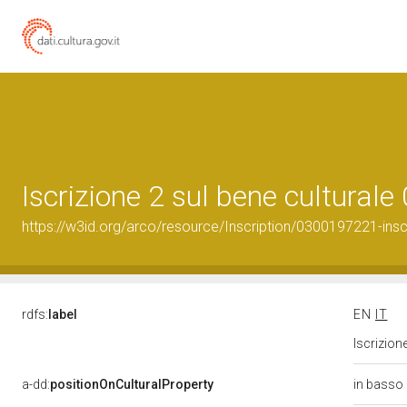
Iscrizione 2 sul bene cultura
https://w3id.org/arco/resource/Inscription/0300197221-insc
rdfs:
label
EN
IT
Iscrizion
in basso
a-dd:
positionOnCulturalProperty