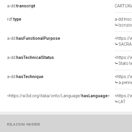
CARTUX
a-dd:
transcript
rdf:
type
a-dd:Insc
Iscrizi
a-dd:
hasFunctionalPurpose
<https:/
SACRA
a-dd:
hasTechnicalStatus
<https:/
Stato t
a-dd:
hasTechnique
<https:/
a penne
<https://w3id.org/italia/onto/Language/
hasLanguage
>
<https:/
LAT
RELAZIONI INVERSE