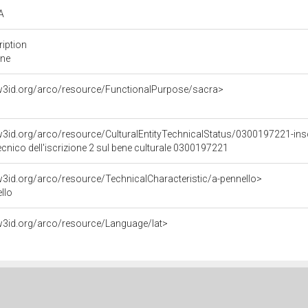
IA
ription
one
/w3id.org/arco/resource/FunctionalPurpose/sacra>
/w3id.org/arco/resource/CulturalEntityTechnicalStatus/0300197221-ins
ecnico dell'iscrizione 2 sul bene culturale 0300197221
/w3id.org/arco/resource/TechnicalCharacteristic/a-pennello>
llo
/w3id.org/arco/resource/Language/lat>