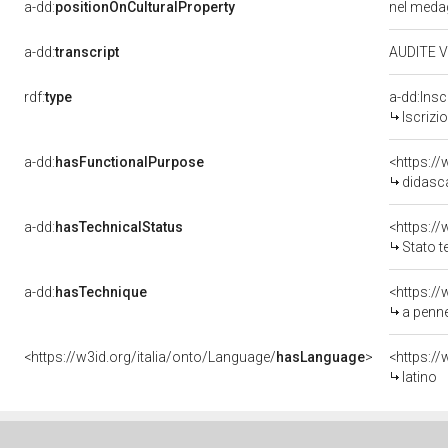
a-dd:
positionOnCulturalProperty
nel meda
a-dd:
transcript
AUDITE 
rdf:
type
a-dd:Insc
Iscrizi
a-dd:
hasFunctionalPurpose
<https:/
didasc
a-dd:
hasTechnicalStatus
Stato t
a-dd:
hasTechnique
<https:/
a penne
<https://w3id.org/italia/onto/Language/
hasLanguage
>
<https:/
latino