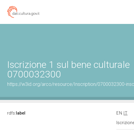
Iscrizione 1 sul bene culturale
0700032300
https://w3id.org/arco/resource/Inscription/0700032300-insc
rdfs:
label
EN
IT
Iscrizion