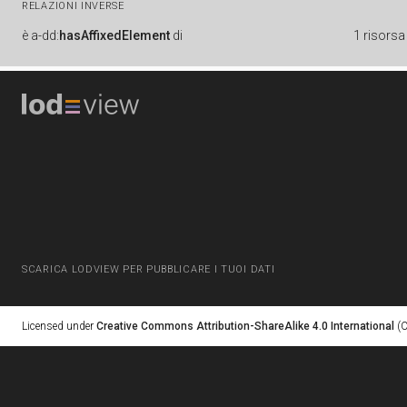
RELAZIONI INVERSE
è
a-dd:
hasAffixedElement
di
1 risorsa
SCARICA LODVIEW PER PUBBLICARE I TUOI DATI
Licensed under
Creative Commons Attribution-ShareAlike 4.0 International
(C