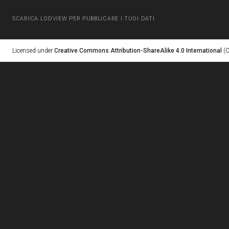
SCARICA LODVIEW PER PUBBLICARE I TUOI DATI
Licensed under
Creative Commons Attribution-ShareAlike 4.0 International
(C