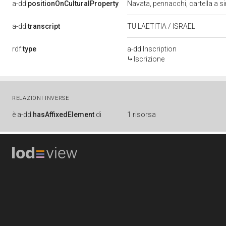
a-dd:
positionOnCulturalProperty
Navata, pennacchi, cartella a s
a-dd:
transcript
TU LAETITIA / ISRAEL
rdf:
type
a-dd:Inscription
Iscrizione
RELAZIONI INVERSE
è
a-dd:
hasAffixedElement
di
1 risorsa