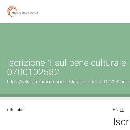
Iscrizione 1 sul bene culturale
0700102532
https://w3id.org/arco/resource/Inscription/0700102532-insc
rdfs:
label
EN
IT
Iscr