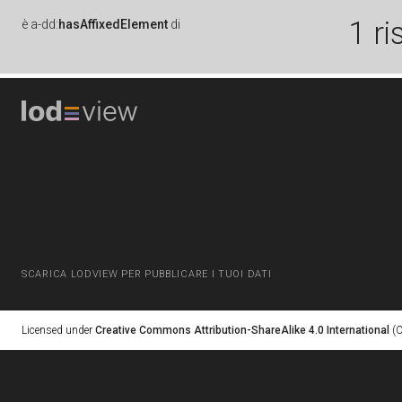
1 ri
è
a-dd:
hasAffixedElement
di
SCARICA LODVIEW PER PUBBLICARE I TUOI DATI
Licensed under
Creative Commons Attribution-ShareAlike 4.0 International
(C