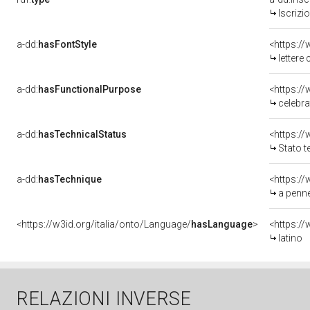
Iscrizi
a-dd:
hasFontStyle
<https://
lettere 
a-dd:
hasFunctionalPurpose
<https:/
celebra
a-dd:
hasTechnicalStatus
Stato t
a-dd:
hasTechnique
<https:/
a penne
<https://w3id.org/italia/onto/Language/
hasLanguage
>
<https:/
latino
RELAZIONI INVERSE