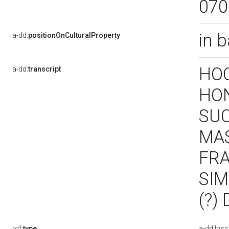
07
in 
a-dd:
positionOnCulturalProperty
HOC
a-dd:
transcript
HON
SUC
MAS
FRA
SIM
(?)
rdf:
type
a-dd:Insc