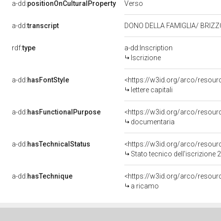
Verso
a-dd:
positionOnCulturalProperty
a-dd:
transcript
DONO DELLA FAMIGLIA/ BRIZ
rdf:
type
a-dd:Inscription
Iscrizione
a-dd:
hasFontStyle
<https://w3id.org/arco/resource
lettere capitali
a-dd:
hasFunctionalPurpose
<https://w3id.org/arco/resou
documentaria
a-dd:
hasTechnicalStatus
<https://w3id.org/arco/resour
Stato tecnico dell'iscrizione
a-dd:
hasTechnique
<https://w3id.org/arco/resour
a ricamo