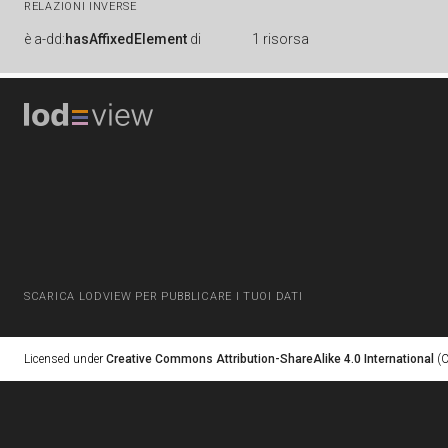
RELAZIONI INVERSE
è
a-dd:
hasAffixedElement
di
1 risorsa
SCARICA LODVIEW PER PUBBLICARE I TUOI DATI
Licensed under
Creative Commons Attribution-ShareAlike 4.0 International
(C