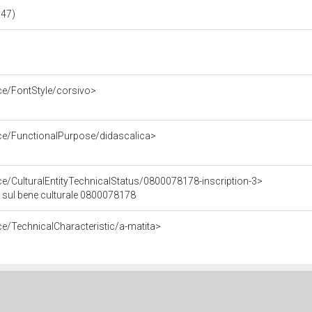
 147)
ce/FontStyle/corsivo>
rce/FunctionalPurpose/didascalica>
ce/CulturalEntityTechnicalStatus/0800078178-inscription-3>
 3 sul bene culturale 0800078178
ce/TechnicalCharacteristic/a-matita>