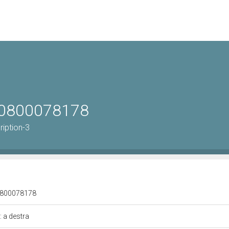
le 0800078178
ription-3
e 0800078178
: a destra