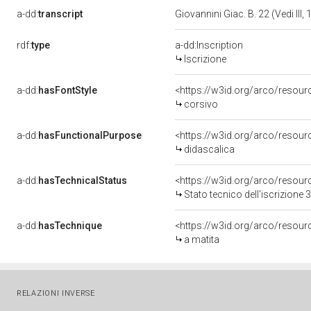
a-dd:
transcript
Giovannini Giac. B. 22 (Vedi III,
rdf:
type
a-dd:Inscription
Iscrizione
a-dd:
hasFontStyle
<https://w3id.org/arco/resour
corsivo
a-dd:
hasFunctionalPurpose
<https://w3id.org/arco/resou
didascalica
a-dd:
hasTechnicalStatus
<https://w3id.org/arco/resour
Stato tecnico dell'iscrizione
a-dd:
hasTechnique
<https://w3id.org/arco/resour
a matita
RELAZIONI INVERSE