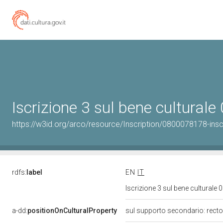
Iscrizione 3 sul bene cultura
https://w3id.org/arco/resource/Inscription/0800078178-insc
rdfs:
label
EN
IT
Iscrizione 3 sul bene cultural
a-dd:
positionOnCulturalProperty
sul supporto secondario: recto