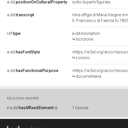
a-dd:
positionOnCulturalProperty
sotto la parte figurata
a-dd:
transcript
Vera effigie di Maria Vergine i
S. Francesco di Faenza fu 185
rdf:
type
a-dd:Inscription
Iscrizione
a-dd:
hasFontStyle
<https://w3id.org/arco/resour
corsivo
a-dd:
hasFunctionalPurpose
<https://w3id.org/arco/resou
documentaria
RELAZIONI INVERSE
è
a-dd:
hasAffixedElement
di
1 risorsa