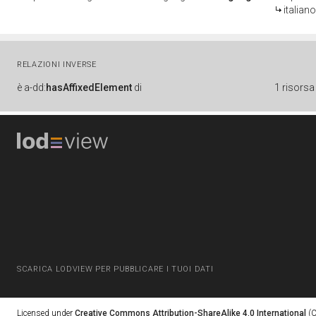
italiano
RELAZIONI INVERSE
è
a-dd:
hasAffixedElement
di
1 risorsa
SCARICA LODVIEW PER PUBBLICARE I TUOI DATI
Licensed under
Creative Commons Attribution-ShareAlike 4.0 International
(C