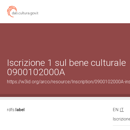
Iscrizione 1 sul bene culturale
0900102000A
https://w3id.org/arco/resource/Inscription/0900102000A-ins
rdfs:
label
EN
IT
Iscrizion