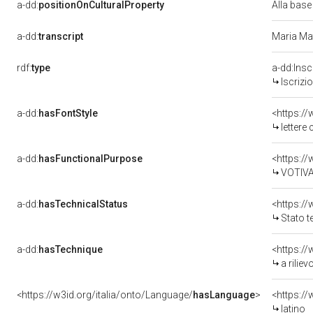
a-dd:
positionOnCulturalProperty
Alla base
a-dd:
transcript
Maria Mat
rdf:
type
a-dd:Insc
Iscrizi
a-dd:
hasFontStyle
<https://
lettere 
a-dd:
hasFunctionalPurpose
<https:/
VOTIV
a-dd:
hasTechnicalStatus
Stato t
a-dd:
hasTechnique
<https://
a riliev
<https://w3id.org/italia/onto/Language/
hasLanguage
>
<https:/
latino