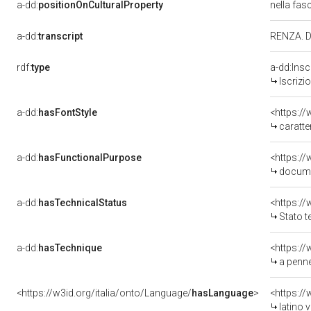
a-dd:
positionOnCulturalProperty
nella fas
a-dd:
transcript
RENZA. D
rdf:
type
a-dd:Insc
Iscrizi
a-dd:
hasFontStyle
<https://
caratter
a-dd:
hasFunctionalPurpose
<https:/
docume
a-dd:
hasTechnicalStatus
Stato t
a-dd:
hasTechnique
<https:/
a penne
<https://w3id.org/italia/onto/Language/
hasLanguage
>
<https:/
latino 