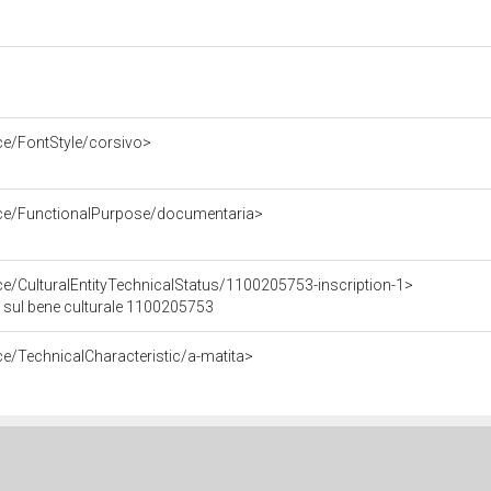
ce/FontStyle/corsivo>
rce/FunctionalPurpose/documentaria>
ce/CulturalEntityTechnicalStatus/1100205753-inscription-1>
 1 sul bene culturale 1100205753
ce/TechnicalCharacteristic/a-matita>