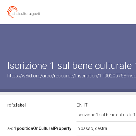
Iscrizione 1 sul bene cultura
https://w3id.org/arco/resource/Inscription/1100205753-insc
rdfs:
label
EN
IT
Iscrizione 1 sul bene cultural
a-dd:
positionOnCulturalProperty
in basso, destra