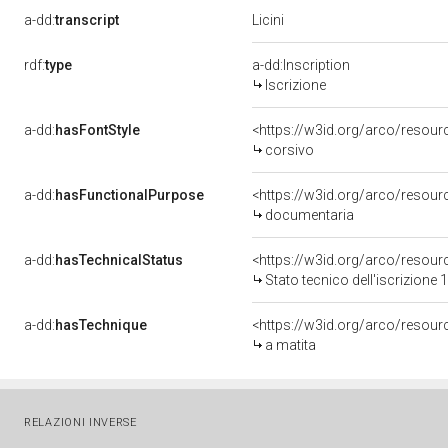
Licini
a-dd:
transcript
rdf:
type
a-dd:Inscription
Iscrizione
a-dd:
hasFontStyle
<https://w3id.org/arco/resour
corsivo
a-dd:
hasFunctionalPurpose
<https://w3id.org/arco/resou
documentaria
a-dd:
hasTechnicalStatus
<https://w3id.org/arco/resour
Stato tecnico dell'iscrizione
a-dd:
hasTechnique
<https://w3id.org/arco/resour
a matita
RELAZIONI INVERSE