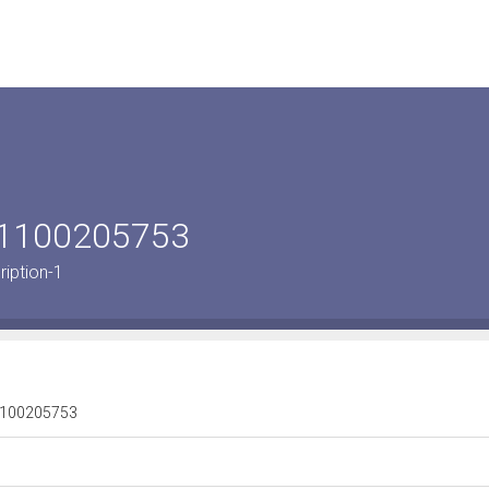
le 1100205753
ription-1
e 1100205753