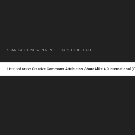
SCARICA LODVIEW PER PUBBLICARE I TUOI DATI
Licensed under
Creative Commons Attribution-ShareAlike 4.0 International
(C