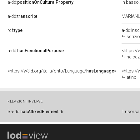
a-dd:
positionOnCulturalProperty
in basso,
a-dd:
transcript
MARIANUS
rdf:
type
a-dd:Insc
Iscrizi
a-dd:
hasFunctionalPurpose
<https:/
indicaz
<https://w3id.org/italia/onto/Language/
hasLanguage
>
<https:/
latino
RELAZIONI INVERSE
è
a-dd:
hasAffixedElement
di
1 risorsa