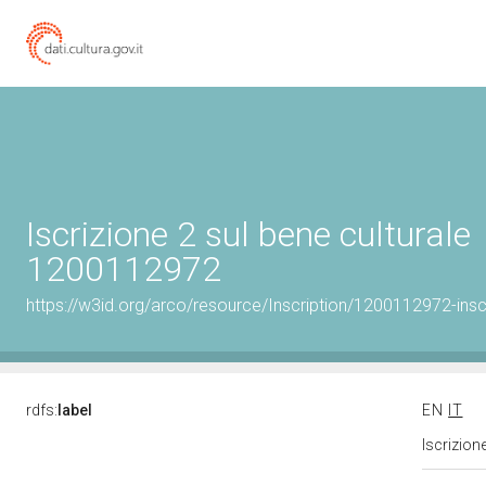
Iscrizione 2 sul bene culturale
1200112972
https://w3id.org/arco/resource/Inscription/1200112972-insc
rdfs:
label
EN
IT
Iscrizion