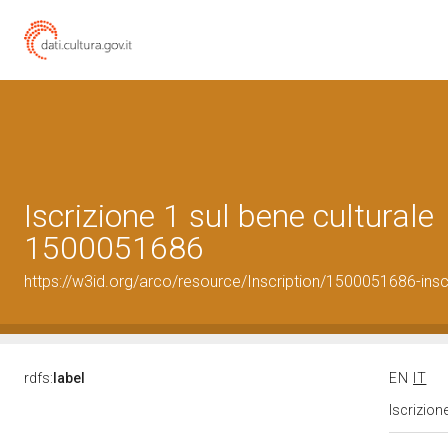
Iscrizione 1 sul bene culturale
1500051686
https://w3id.org/arco/resource/Inscription/1500051686-insc
rdfs:
label
EN
IT
Iscrizion