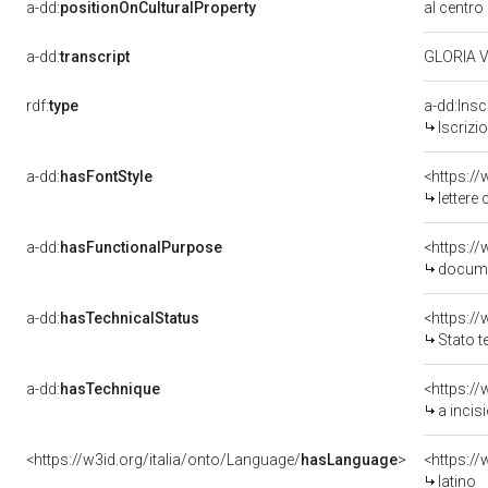
a-dd:
positionOnCulturalProperty
al centro 
a-dd:
transcript
GLORIA 
rdf:
type
a-dd:Insc
Iscrizi
a-dd:
hasFontStyle
<https://
lettere 
a-dd:
hasFunctionalPurpose
<https:/
docume
a-dd:
hasTechnicalStatus
Stato t
a-dd:
hasTechnique
<https://
a incis
<https://w3id.org/italia/onto/Language/
hasLanguage
>
<https:/
latino