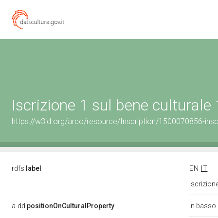
Iscrizione 1 sul bene cultura
https://w3id.org/arco/resource/Inscription/1500070856-insc
rdfs:
label
EN
IT
Iscrizion
a-dd:
positionOnCulturalProperty
in basso