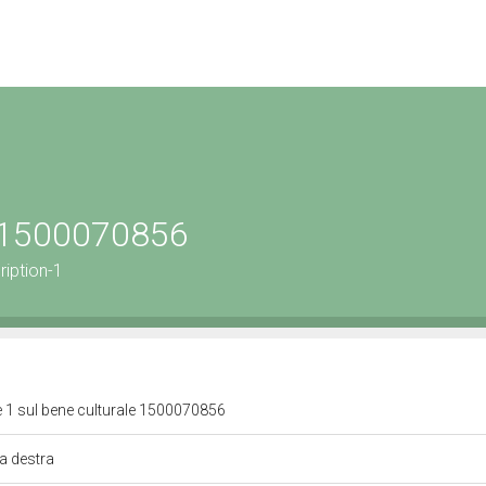
le 1500070856
ription-1
e 1 sul bene culturale 1500070856
 a destra