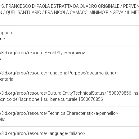
I S. FRANCESCO DI PAOLA ESTRATTA DA QUADRO ORIGINALE / PERVE
N / QUEL SANTUARIO / FRA NICOLA CAMACCI MINIMO PINGEVA / IL M
ription
one
/w3id.org/arco/resource/FontStyle/corsivo>
o
/w3id.org/arco/resource/FunctionalPurpose/documentaria>
ntaria
/w3id.org/arco/resource/CulturalEntityTechnicalStatus/1500070856-ins
ecnico dell'iscrizione 1 sul bene culturale 1500070856
/w3id.org/arco/resource/TechnicalCharacteristic/a-pennello>
llo
/w3id.org/arco/resource/Language/italiano>