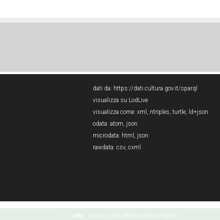
dati da:
https://dati.cultura.gov.it/sparql
visualizza su LodLive
visualizza come:
xml
,
ntriples
,
turtle
,
ld+json
odata:
atom
,
json
microdata:
html
,
json
rawdata:
csv
,
cxml