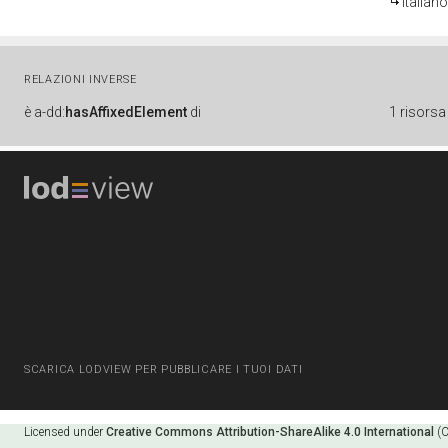
italiano
RELAZIONI INVERSE
è
a-dd:
hasAffixedElement
di
1 risorsa
SCARICA LODVIEW PER PUBBLICARE I TUOI DATI
Licensed under
Creative Commons Attribution-ShareAlike 4.0 International
(C