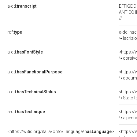
a-dd:
transcript
EFFIGE D
ANTICO I
//
rdf:
type
a-dd:Insc
Iscrizi
a-dd:
hasFontStyle
<https:/
corsiv
a-dd:
hasFunctionalPurpose
<https:/
docume
a-dd:
hasTechnicalStatus
<https:/
Stato t
a-dd:
hasTechnique
<https:/
a penne
<https://w3id.org/italia/onto/Language/
hasLanguage
>
<https:/