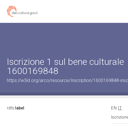
Iscrizione 1 sul bene culturale
1600169848
https://w3id.org/arco/resource/Inscription/1600169848-insc
rdfs:
label
EN
IT
Iscrizion