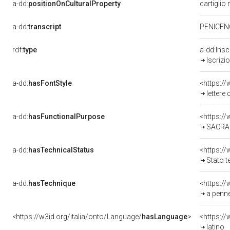
a-dd:
positionOnCulturalProperty
cartiglio
a-dd:
transcript
PENICEN
rdf:
type
a-dd:Insc
Iscrizi
a-dd:
hasFontStyle
<https://
lettere 
a-dd:
hasFunctionalPurpose
<https:/
SACRA
a-dd:
hasTechnicalStatus
Stato t
a-dd:
hasTechnique
<https:/
a penne
<https://w3id.org/italia/onto/Language/
hasLanguage
>
<https:/
latino