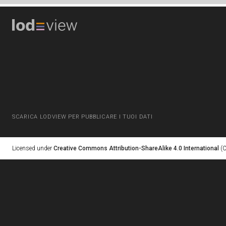
SCARICA LODVIEW PER PUBBLICARE I TUOI DATI
Licensed under
Creative Commons Attribution-ShareAlike 4.0 International
(C