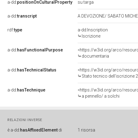
su targa
a-dd:
positionOnCulturalProperty
a-dd:
transcript
A DEVOZIONE/ SABATO MICH
rdf:
type
a-dd:Inscription
Iscrizione
a-dd:
hasFunctionalPurpose
<https://w3id.org/arco/resou
documentaria
a-dd:
hasTechnicalStatus
<https://w3id.org/arco/resour
Stato tecnico dell'iscrizione
a-dd:
hasTechnique
<https://w3id.org/arco/resourc
a pennello/ a solchi
RELAZIONI INVERSE
è
a-dd:
hasAffixedElement
di
1 risorsa