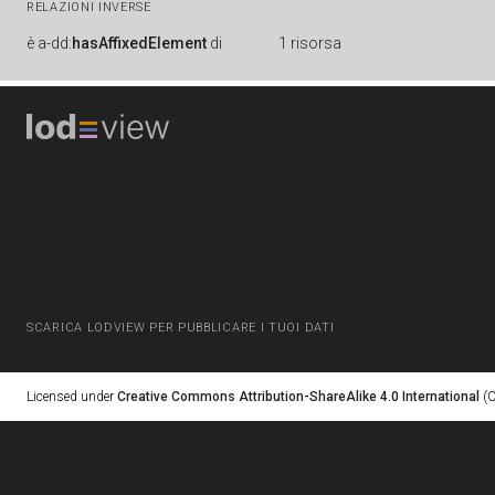
RELAZIONI INVERSE
è
a-dd:
hasAffixedElement
di
1 risorsa
SCARICA LODVIEW PER PUBBLICARE I TUOI DATI
Licensed under
Creative Commons Attribution-ShareAlike 4.0 International
(C