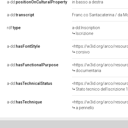
a-dd:
positionOnCulturalProperty
in basso a destra
a-dd:
transcript
Franc.co Santacaterina / da Mo
rdf:
type
a-dd:Inscription
Iscrizione
a-dd:
hasFontStyle
<https://w3id.org/arco/resour
corsivo
a-dd:
hasFunctionalPurpose
<https://w3id.org/arco/resou
documentaria
a-dd:
hasTechnicalStatus
<https://w3id.org/arco/resour
Stato tecnico dell'iscrizione
a-dd:
hasTechnique
<https://w3id.org/arco/resour
a pennello